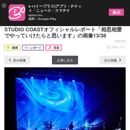
×
e＋(イープラス)アプリ - チケッ
ト・ニュース・スマチケ
表示
eplus inc.
無料 - Google Play
Tempalay『TOUR 2020』ファイナル公演 新木場
STUDIO COASTオフィシャルレポート「相思相愛
でやっていけたらと思います」の画像13/38
SPICER
2020.12.1
動画
レポート
音楽
前の画像
記事に戻る
次の画像