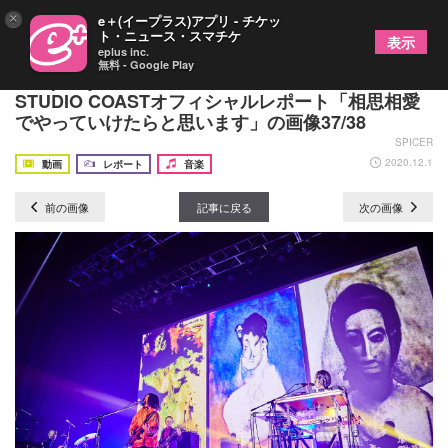
×
e＋(イープラス)アプリ - チケッ
ト・ニュース・スマチケ
表示
eplus inc.
無料 - Google Play
Tempalay『TOUR 2020』ファイナル公演 新木場
STUDIO COASTオフィシャルレポート「相思相愛
でやっていけたらと思います」の画像37/38
SPICER
2020.12.1
動画
レポート
音楽
前の画像
記事に戻る
次の画像