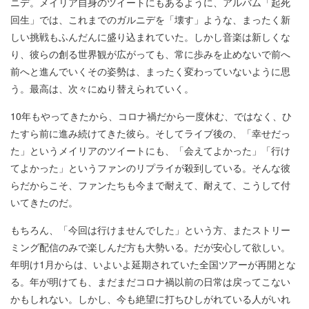
ニデ。メイリア自身のツイートにもあるように、アルバム「起死
回生」では、これまでのガルニデを「壊す」ような、まったく新
しい挑戦もふんだんに盛り込まれていた。しかし音楽は新しくな
り、彼らの創る世界観が広がっても、常に歩みを止めないで前へ
前へと進んでいくその姿勢は、まったく変わっていないように思
う。最高は、次々にぬり替えられていく。
10年もやってきたから、コロナ禍だから一度休む、ではなく、ひ
たすら前に進み続けてきた彼ら。そしてライブ後の、「幸せだっ
た」というメイリアのツイートにも、「会えてよかった」「行け
てよかった」というファンのリプライが殺到している。そんな彼
らだからこそ、ファンたちも今まで耐えて、耐えて、こうして付
いてきたのだ。
もちろん、「今回は行けませんでした」という方、またストリー
ミング配信のみで楽しんだ方も大勢いる。だが安心して欲しい。
年明け1月からは、いよいよ延期されていた全国ツアーが再開とな
る。年が明けても、まだまだコロナ禍以前の日常は戻ってこない
かもしれない。しかし、今も絶望に打ちひしがれている人がいれ