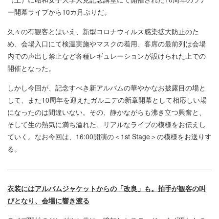
ー開幕ライブから10カ月ぶりだ。
久々の有観客とはいえ、新型コロナウィルス感染拡大防止のた
め、会場入口にて検温実施やマスクの着用、客席の最前列は会場
内での声出し禁止など各種レギュレーションが設けられた上での
開催となった。
しかし今回が、記念すべき新アルバムの華やかなお披露目の場と
して、また10周年を迎えたガルニデの新章開幕として相応しい場
になったのは間違いない。その、静かながらも沸き立つ興奮と、
そして生の熱気に満ち溢れた、リアルなライブの模様をお伝えし
ていく。なお今回は、16:00開演の＜1st Stage＞の模様をお送りす
る。
衣装にはアルバムジャケットからの「改良」も。拍手が観客の叫
びとなり、会場に響き渡る