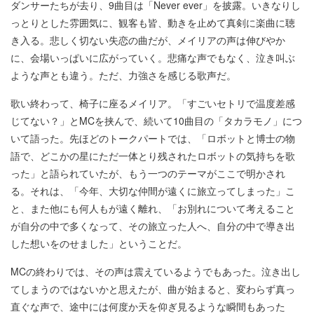
ダンサーたちが去り、9曲目は「Never ever」を披露。いきなりし
っとりとした雰囲気に、観客も皆、動きを止めて真剣に楽曲に聴
き入る。悲しく切ない失恋の曲だが、メイリアの声は伸びやか
に、会場いっぱいに広がっていく。悲痛な声でもなく、泣き叫ぶ
ような声とも違う。ただ、力強さを感じる歌声だ。
歌い終わって、椅子に座るメイリア。「すごいセトリで温度差感
じてない？」とMCを挟んで、続いて10曲目の「タカラモノ」につ
いて語った。先ほどのトークパートでは、「ロボットと博士の物
語で、どこかの星にただ一体とり残されたロボットの気持ちを歌
った」と語られていたが、もう一つのテーマがここで明かされ
る。それは、「今年、大切な仲間が遠くに旅立ってしまった」こ
と、また他にも何人もが遠く離れ、「お別れについて考えること
が自分の中で多くなって、その旅立った人へ、自分の中で導き出
した想いをのせました」ということだ。
MCの終わりでは、その声は震えているようでもあった。泣き出し
てしまうのではないかと思えたが、曲が始まると、変わらず真っ
直ぐな声で、途中には何度か天を仰ぎ見るような瞬間もあった