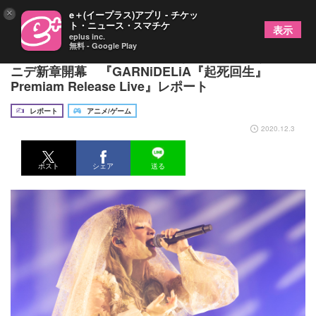
×
e＋(イープラス)アプリ - チケッ
ト・ニュース・スマチケ
表示
eplus inc.
無料 - Google Play
10周年の新しい音楽と変わらない信念を掲げ、ガル
ニデ新章開幕 『GARNiDELiA『起死回生』
Premiam Release Live』レポート
レポート
アニメ/ゲーム
2020.12.3
ポスト
シェア
送る