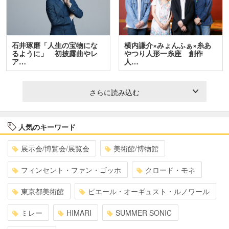
石井琢磨「人生の宝物にな
横内謙介×みょんふぁ×糸あ
るように」 初披露曲やレ
やつり人形一糸座 創作
ア…
人…
さらに読み込む
人気のキーワード
展示会/博覧会/展覧会
美術館/博物館
フィンセント・ファン・ゴッホ
クロード・モネ
東京都美術館
ピエール・オーギュスト・ルノワール
ミレー
HIMARI
SUMMER SONIC