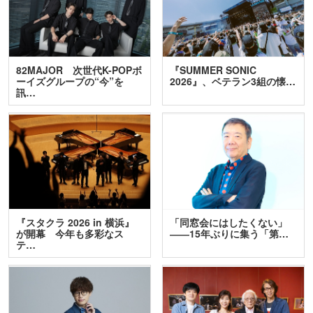
82MAJOR 次世代K-POPボ
『SUMMER SONIC
ーイズグループの“今”を
2026』、ベテラン3組の懐…
訊…
『スタクラ 2026 in 横浜』
「同窓会にはしたくない」
が開幕 今年も多彩なス
――15年ぶりに集う「第…
テ…