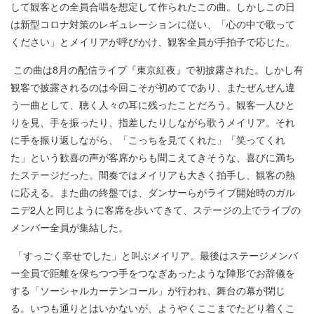
して観客との全員合唱を想定して作られたこの曲。しかしこの日
は新型コロナ対策のレギュレーションに従い、「心の中で歌って
ください」とメイリアが呼びかけ、観客全員が手拍子で応じた。
この曲は8月の配信ライブ『東京紅夜』で初披露された。しかし有
観客で披露されるのは今回こそが初めてであり、またぜんぜん違
う一曲として、聴く人々の耳に残ったことだろう。観客一人ひと
りを見、手を振ったり、指差したりしながら歌うメイリア。それ
に手を振り返しながら、「こっちを見てくれた」「笑ってくれ
た」という歓喜の声が客席からも聞こえてきそうな、喜びに満ち
たステージだった。間奏ではメイリアも大きく拍手し、観客の熱
に応える。また曲の終盤では、ダンサーらがライブ開始時のガル
ニデ2人と同じように客席を歩いてきて、ステージの上でライブの
メンバー全員が集結した。
「すっごく幸せでした」と叫ぶメイリア。最後はステージメンバ
ー全員で距離を保ちつつ手をつなぎあったような陣形でお辞儀を
する「ソーシャルカーテンコール」が行われ、舞台の幕が閉じ
る。いつも通りとはいかないが、ようやくここまでたどり着くこ