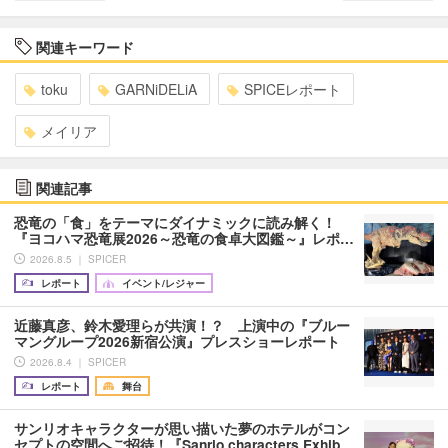
関連キーワード
toku
GARNiDELiA
SPICEレポート
メイリア
関連記事
恐竜の「食」をテーマにダイナミックに読み解く！
『ヨコハマ恐竜展2026～恐竜の食卓大図鑑～』レポ…
2026.8.5 ｜ SPICER
レポート
イベント/レジャー
近藤真彦、鈴木愛理らが共演！？ 上演中の『ブルー
マングループ2026新宿公演』プレスショーレポート
2026.8.4 ｜ SPICER
レポート
舞台
サンリオキャラクターが思い描いた夢のホテルがコン
セプトの空間へご招待！『Sanrio characters Exhib…