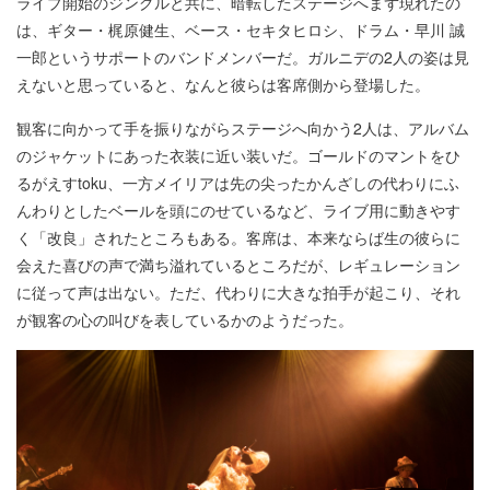
ライブ開始のジングルと共に、暗転したステージへまず現れたの
は、ギター・梶原健生、ベース・セキタヒロシ、ドラム・早川 誠
一郎というサポートのバンドメンバーだ。ガルニデの2人の姿は見
えないと思っていると、なんと彼らは客席側から登場した。
観客に向かって手を振りながらステージへ向かう2人は、アルバム
のジャケットにあった衣装に近い装いだ。ゴールドのマントをひ
るがえすtoku、一方メイリアは先の尖ったかんざしの代わりにふ
んわりとしたベールを頭にのせているなど、ライブ用に動きやす
く「改良」されたところもある。客席は、本来ならば生の彼らに
会えた喜びの声で満ち溢れているところだが、レギュレーション
に従って声は出ない。ただ、代わりに大きな拍手が起こり、それ
が観客の心の叫びを表しているかのようだった。