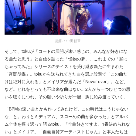
撮影：中田智章
そして、tokuが「コードの展開が速い感じの、みんなが好きにな
る曲だと思う」と自信を語った「怪物の夢」。これまでの「踊っ
ちゃってみた」シリーズのテイストを受け継ぎ新たに生まれた
「宵闇胡蝶」。tokuから送られてきた曲を選ぶ段階で「この曲だ
けは絶対に入れる」とメイリアが選んだ「Never ever」。など、
など。どれをとっても不出来な曲はない。2人から一つひとつの思
いを聴くにつれ、その願いや祈りが一層、胸に沁み渡っていく。
「BPMの速い曲とかも作ってみたけど、この時代はこうじゃない
な、と。わりとミディアム、スローめの曲が多かった」とアルバ
ム全体を振り返って語るtoku。「全曲好きですよ。1番決められな
い」とメイリア。「自画自賛アーティストじゃん」と本人たちは