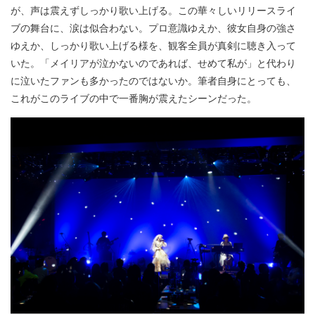
が、声は震えずしっかり歌い上げる。この華々しいリリースライ
ブの舞台に、涙は似合わない。プロ意識ゆえか、彼女自身の強さ
ゆえか、しっかり歌い上げる様を、観客全員が真剣に聴き入って
いた。「メイリアが泣かないのであれば、せめて私が」と代わり
に泣いたファンも多かったのではないか。筆者自身にとっても、
これがこのライブの中で一番胸が震えたシーンだった。