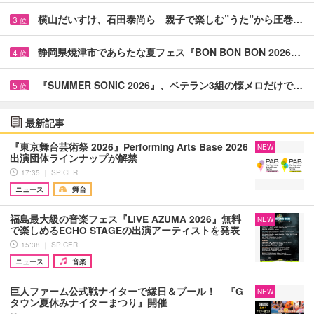
横山だいすけ、石田泰尚ら 親子で楽しむ”うた”から圧巻…
3
位
静岡県焼津市であらたな夏フェス『BON BON BON 2026…
4
位
『SUMMER SONIC 2026』、ベテラン3組の懐メロだけで…
5
位
最新記事
『東京舞台芸術祭 2026』Performing Arts Base 2026
NEW
出演団体ラインナップが解禁
17:35 ｜ SPICER
ニュース
舞台
福島最大級の音楽フェス『LIVE AZUMA 2026』無料
NEW
で楽しめるECHO STAGEの出演アーティストを発表
15:38 ｜ SPICER
ニュース
音楽
巨人ファーム公式戦ナイターで縁日＆プール！ 『G
NEW
タウン夏休みナイターまつり』開催