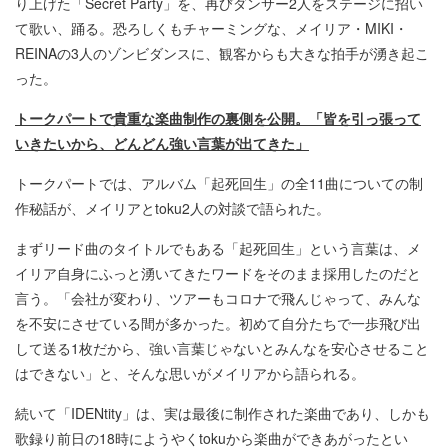
り上げた「Secret Party」を、再びダンサー2人をステージに招い
て歌い、踊る。恐ろしくもチャーミングな、メイリア・MIKI・
REINAの3人のゾンビダンスに、観客からも大きな拍手が湧き起こ
った。
トークパートで貴重な楽曲制作の裏側を公開。「皆を引っ張って
いきたいから、どんどん強い言葉が出てきた」
トークパートでは、アルバム「起死回生」の全11曲についての制
作秘話が、メイリアとtoku2人の対談で語られた。
まずリード曲のタイトルでもある「起死回生」という言葉は、メ
イリア自身にふっと湧いてきたワードをそのまま採用したのだと
言う。「会社が変わり、ツアーもコロナで飛んじゃって、みんな
を不安にさせている間が多かった。初めて自分たちで一歩飛び出
して送る1枚だから、強い言葉じゃないとみんなを安心させること
はできない」と、そんな思いがメイリアから語られる。
続いて「IDENtity」は、実は最後に制作された楽曲であり、しかも
歌録り前日の18時にようやくtokuから楽曲ができあがったとい