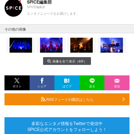
SPICE編集部
SPICE編集部
エンタメニュースをお届けします。
その他の画像
画像を全て表示（6件）
ポスト
シェア
はてブ
送る
送信
RSSフィードの購読はこちら
多彩なエンタメ情報をTwitterで発信中
SPICE公式アカウントをフォローしよう！