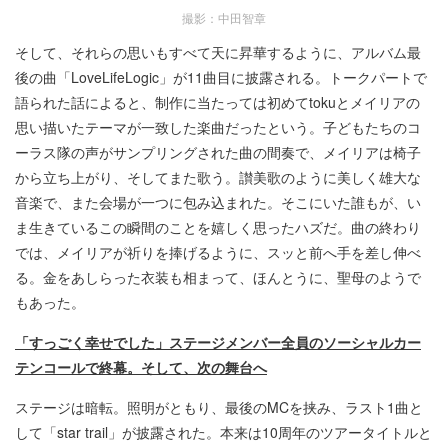
撮影：中田智章
そして、それらの思いもすべて天に昇華するように、アルバム最
後の曲「LoveLifeLogic」が11曲目に披露される。トークパートで
語られた話によると、制作に当たっては初めてtokuとメイリアの
思い描いたテーマが一致した楽曲だったという。子どもたちのコ
ーラス隊の声がサンプリングされた曲の間奏で、メイリアは椅子
から立ち上がり、そしてまた歌う。讃美歌のように美しく雄大な
音楽で、また会場が一つに包み込まれた。そこにいた誰もが、い
ま生きているこの瞬間のことを嬉しく思ったハズだ。曲の終わり
では、メイリアが祈りを捧げるように、スッと前へ手を差し伸べ
る。金をあしらった衣装も相まって、ほんとうに、聖母のようで
もあった。
「すっごく幸せでした」ステージメンバー全員のソーシャルカー
テンコールで終幕。そして、次の舞台へ
ステージは暗転。照明がともり、最後のMCを挟み、ラスト1曲と
して「star trail」が披露された。本来は10周年のツアータイトルと