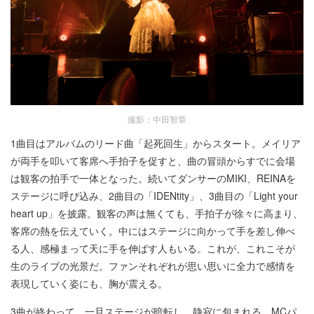
撮影：中田智章
1曲目はアルバムのリード曲「起死回生」からスタート。メイリア
が両手を叩いて客席へ手拍子を促すと、曲の冒頭からすでに会場
は観客の拍手で一体となった。続いてダンサーのMIKI、REINAを
ステージに呼び込み、2曲目の「IDENtity」、3曲目の「Light your
heart up」を披露。観客の声は無くても、手拍子が徐々に高まり、
客席の熱を伝えていく。中にはステージに向かって手を差し伸べ
る人、感極まって天に手を伸ばす人もいる。これが、これこそが
生のライブの光景だ。ファンそれぞれが思い思いに全力で感情を
表現していく姿にも、胸が震える。
3曲が終わって、一旦ステージが暗転し、静寂に包まれる。MCパ