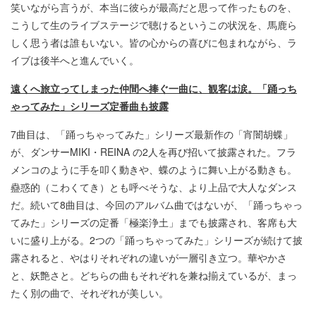
笑いながら言うが、本当に彼らが最高だと思って作ったものを、
こうして生のライブステージで聴けるというこの状況を、馬鹿ら
しく思う者は誰もいない。皆の心からの喜びに包まれながら、ラ
イブは後半へと進んでいく。
遠くへ旅立ってしまった仲間へ捧ぐ一曲に、観客は涙。「踊っち
ゃってみた」シリーズ定番曲も披露
7曲目は、「踊っちゃってみた」シリーズ最新作の「宵闇胡蝶」
が、ダンサーMIKI・REINA の2人を再び招いて披露された。フラ
メンコのように手を叩く動きや、蝶のように舞い上がる動きも。
蠱惑的（こわくてき）とも呼べそうな、より上品で大人なダンス
だ。続いて8曲目は、今回のアルバム曲ではないが、「踊っちゃっ
てみた」シリーズの定番「極楽浄土」までも披露され、客席も大
いに盛り上がる。2つの「踊っちゃってみた」シリーズが続けて披
露されると、やはりそれぞれの違いが一層引き立つ。華やかさ
と、妖艶さと。どちらの曲もそれぞれを兼ね揃えているが、まっ
たく別の曲で、それぞれが美しい。