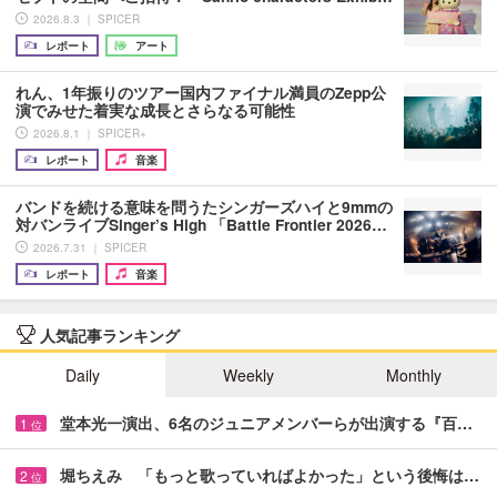
2026.8.3 ｜ SPICER
レポート
アート
れん、1年振りのツアー国内ファイナル満員のZepp公
演でみせた着実な成長とさらなる可能性
2026.8.1 ｜ SPICER+
レポート
音楽
バンドを続ける意味を問うたシンガーズハイと9mmの
対バンライブSinger’s High 「Battle Frontier 2026…
2026.7.31 ｜ SPICER
レポート
音楽
人気記事ランキング
Daily
Weekly
Monthly
堂本光一演出、6名のジュニアメンバーらが出演する『百…
1
位
堀ちえみ 「もっと歌っていればよかった」という後悔は…
2
位