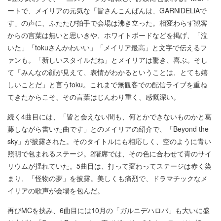
ートで、メイリアの元気な「皆さんこんばんは、GARNiDELiAで
す」の声に、ふたたび拍手で会場は沸き立った。相変わらず観客
からの言葉は無いと思いきや、ホワイトボードなどを掲げ、「泣
いた」「tokuさんかわいい」「メイリア最高」と文字で伝えるフ
ァンも。「新しいスタイルだね」とメイリアは驚き、喜ぶ。そし
て「みんなの顔が見えて、表情がわかるということは、とても嬉
しいことだ」と言うtoku。これまで無観客での配信ライブを重ね
てきたからこそ、その言葉はじんわり重く、感慨深い。
続く4曲目には、「皆と会えない間も、何とかできないものかと葛
藤しながら書いた曲です」とのメイリアの紹介で、「Beyond the
sky」が披露された。そのタイトルにも相応しく、空のように青い
照明で包まれるステージ。2階席では、その色に合わせて青のサイ
リウムが揺れていた。5曲目は、打って変わってステージは赤く染
まり、「怪物の夢」を披露。美しくも痛烈で、ドラマチックなメ
イリアの歌声が会場を包んだ。
再びMCを挟み、6曲目には10月の「ガルニデハロパ」も大いに盛