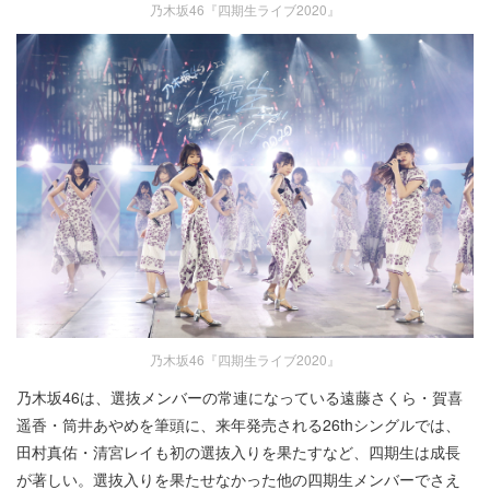
乃木坂46『四期生ライブ2020』
乃木坂46『四期生ライブ2020』
乃木坂46は、選抜メンバーの常連になっている遠藤さくら・賀喜
遥香・筒井あやめを筆頭に、来年発売される26thシングルでは、
田村真佑・清宮レイも初の選抜入りを果たすなど、四期生は成長
が著しい。選抜入りを果たせなかった他の四期生メンバーでさえ