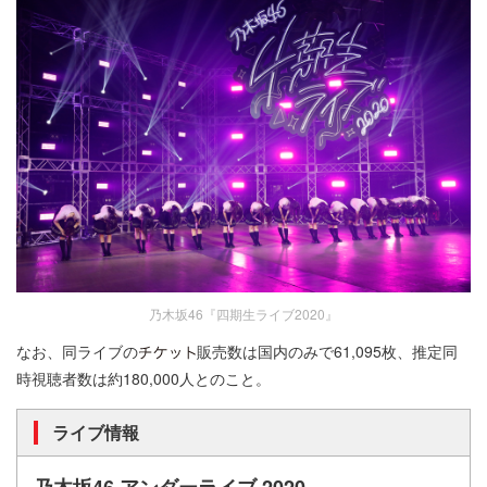
乃木坂46『四期生ライブ2020』
なお、同ライブの
販売数は国内のみで61,095枚、推定同
時視聴者数は約180,000人とのこと。
ライブ情報