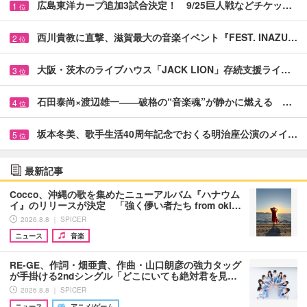
広島東洋カープ追加3試合決定！ 9/25巨人戦などチケッ…
1
位
西川貴教に直撃、滋賀最大の音楽イベント『FEST. INAZU…
2
位
大阪・茨木のライブハウス「JACK LION」存続支援ライ…
3
位
石田泰尚×渡辺雄一――破格の“音楽魂”が静かに燃える …
4
位
坂本冬美、歌手生活40周年記念でおくる明治座公演のメイ…
5
位
最新記事
Cocco、沖縄の歌を集めたニューアルバム『ハナウム
イ』のリリースが決定 「強く儚い者たち from oki…
2026.8.8 ｜ SPICER
ニュース
音楽
RE-GE、作詞・畑亜貴、作曲・山口朗彦の強力タッグ
が手掛ける2ndシングル「どこにいても絶対君を見…
2026.8.8 ｜ SPICER
ニュース
アニメ/ゲーム