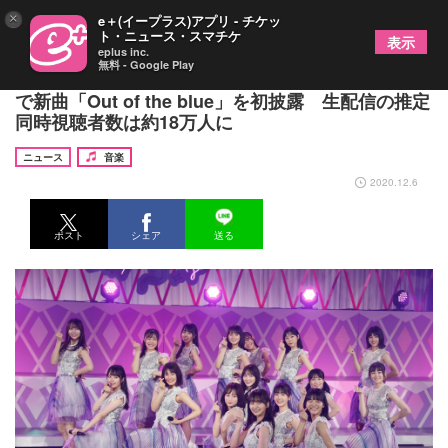
×
e＋(イープラス)アプリ - チケッ
ト・ニュース・スマチケ
表示
eplus inc.
無料 - Google Play
乃木坂46、四期生メンバー全16名での初単独ライブ
で新曲「Out of the blue」を初披露 生配信の推定
同時視聴者数は約18万人に
ニュース
音楽
2020.12.6
ポスト
シェア
送る