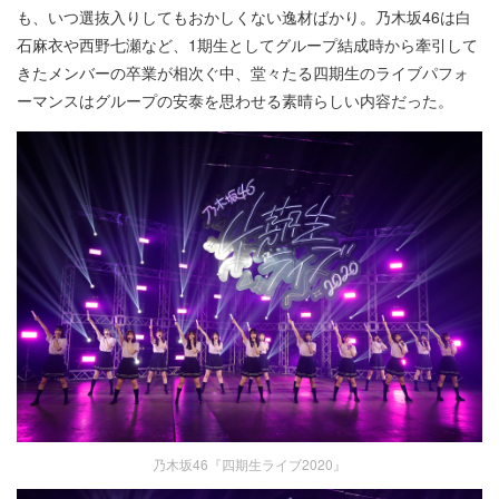
も、いつ選抜入りしてもおかしくない逸材ばかり。乃木坂46は白
石麻衣や西野七瀬など、1期生としてグループ結成時から牽引して
きたメンバーの卒業が相次ぐ中、堂々たる四期生のライブパフォ
ーマンスはグループの安泰を思わせる素晴らしい内容だった。
乃木坂46『四期生ライブ2020』