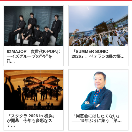
82MAJOR 次世代K-POPボ
『SUMMER SONIC
ーイズグループの“今”を
2026』、ベテラン3組の懐…
訊…
『スタクラ 2026 in 横浜』
「同窓会にはしたくない」
が開幕 今年も多彩なス
――15年ぶりに集う「第…
テ…