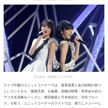
乃木坂46『四期生ライブ2020』
ライブ中盤のユニットコーナーでは、賀喜遥香と金川紗耶の初々
しいコントから「孤独兄弟」を披露。掛橋沙耶香・筒井あやめの
アコギ生演奏をバックに、柴田柚菜と弓木奈於が「渋谷ブルー
ス」を歌う。ユニットコーナーのラストでは、新たにメンバーに