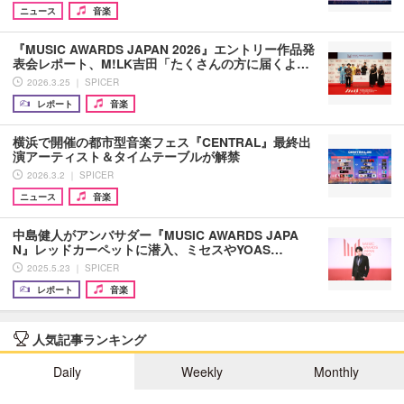
ニュース
音楽
『MUSIC AWARDS JAPAN 2026』エントリー作品発
表会レポート、M!LK吉田「たくさんの方に届くよ…
2026.3.25 ｜ SPICER
レポート
音楽
横浜で開催の都市型音楽フェス『CENTRAL』最終出
演アーティスト＆タイムテーブルが解禁
2026.3.2 ｜ SPICER
ニュース
音楽
中島健人がアンバサダー『MUSIC AWARDS JAPA
N』レッドカーペットに潜入、ミセスやYOAS…
2025.5.23 ｜ SPICER
レポート
音楽
人気記事ランキング
Daily
Weekly
Monthly