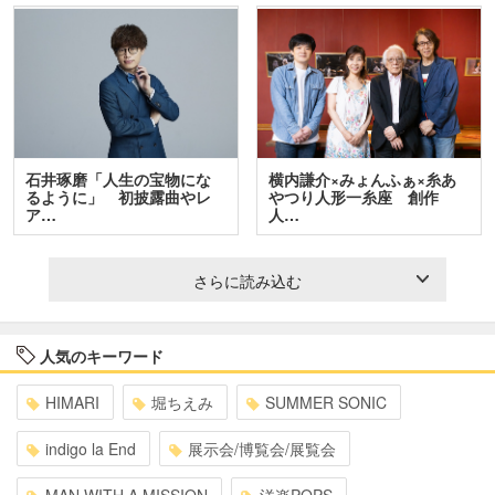
石井琢磨「人生の宝物にな
横内謙介×みょんふぁ×糸あ
るように」 初披露曲やレ
やつり人形一糸座 創作
ア…
人…
さらに読み込む
人気のキーワード
HIMARI
堀ちえみ
SUMMER SONIC
indigo la End
展示会/博覧会/展覧会