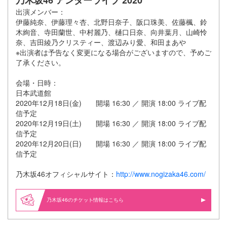
乃木坂46 アンダーライブ 2020
出演メンバー：
伊藤純奈、伊藤理々杏、北野日奈子、阪口珠美、佐藤楓、鈴
木絢音、寺田蘭世、中村麗乃、樋口日奈、向井葉月、山崎怜
奈、吉田綾乃クリスティー、渡辺みり愛、和田まあや
※出演者は予告なく変更になる場合がございますので、予めご
了承ください。
会場・日時：
日本武道館
2020年12月18日(金) 開場 16:30 ／ 開演 18:00 ライブ配
信予定
2020年12月19日(土) 開場 16:30 ／ 開演 18:00 ライブ配
信予定
2020年12月20日(日) 開場 16:30 ／ 開演 18:00 ライブ配
信予定
乃木坂46オフィシャルサイト：
http://www.nogizaka46.com/
乃木坂46の
情報はこちら