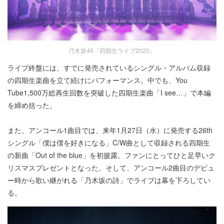
乃木坂46『四期生ライブ2020』
ライブ終盤には、すでに発売されているシングル・アルバム収録
の四期生楽曲を立て続けにパフォーマンス。中でも、You
Tube1,500万総再生回数を突破した四期生楽曲「I see…」で本編
を締め括った。
また、アンコール1曲目では、来年1月27日（水）に発売する26th
シングル「僕は僕を好きになる」C/W曲として収録される四期生
の新曲「Out of the blue」を初披露。ファンにとってひと足早いク
リスマスプレゼントとなった。そして、アンコール2曲目のデビュ
ー時から歌い継がれる「乃木坂の詩」でライブは幕を下ろしてい
る。