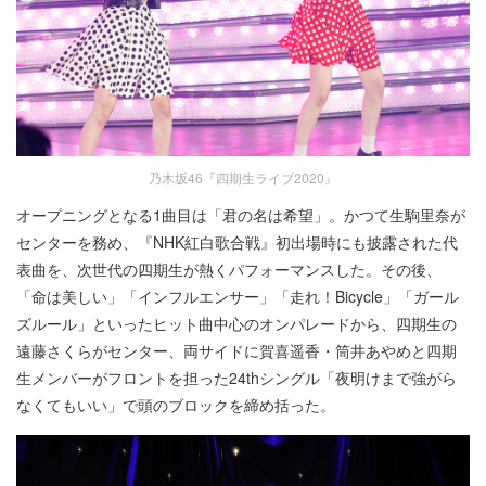
乃木坂46『四期生ライブ2020』
オープニングとなる1曲目は「君の名は希望」。かつて生駒里奈が
センターを務め、『NHK紅白歌合戦』初出場時にも披露された代
表曲を、次世代の四期生が熱くパフォーマンスした。その後、
「命は美しい」「インフルエンサー」「走れ！Bicycle」「ガール
ズルール」といったヒット曲中心のオンパレードから、四期生の
遠藤さくらがセンター、両サイドに賀喜遥香・筒井あやめと四期
生メンバーがフロントを担った24thシングル「夜明けまで強がら
なくてもいい」で頭のブロックを締め括った。