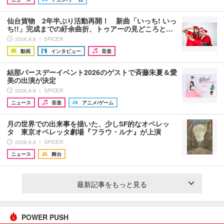
仙台貨物 2年半ぶり活動再開！ 新曲「いっち! いっ
ち!!」完成までの紆余曲折、トゥアーの見どころと…
2026.8.8 ｜ SPICER
動画
インタビュー
音楽
結那バースデーイベント2026のゲストで斉藤朱夏＆愛
美の出演が決定
2026.8.8 ｜ SPICER
ニュース
音楽
アニメ/ゲーム
月の世界での出来事を描いた、少しSF的なオペレッ
タ 東京オペレッタ劇場『フラウ・ルナ』が上演
2026.8.8 ｜ SPICER
ニュース
舞台
最新記事をもっと見る
POWER PUSH