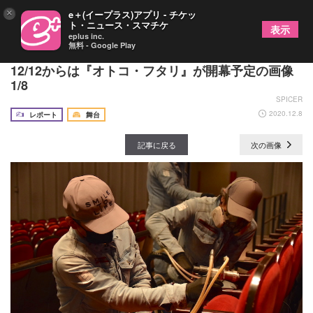
×
e＋(イープラス)アプリ - チケッ
ト・ニュース・スマチケ
表示
eplus inc.
無料 - Google Play
シアタークリエで感染症対策の除菌作業を公開
12/12からは『オトコ・フタリ』が開幕予定の画像
1/8
SPICER
2020.12.8
レポート
舞台
記事に戻る
次の画像