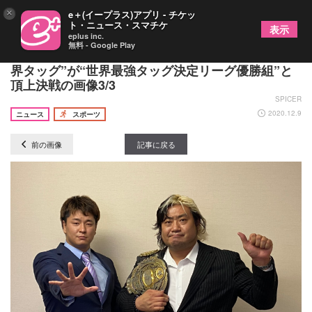
×
e＋(イープラス)アプリ - チケッ
ト・ニュース・スマチケ
表示
eplus inc.
無料 - Google Play
全日『NEW YEAR WARS』で2大タイトル戦！ “世
界タッグ”が“世界最強タッグ決定リーグ優勝組”と
頂上決戦の画像3/3
SPICER
2020.12.9
ニュース
スポーツ
前の画像
記事に戻る