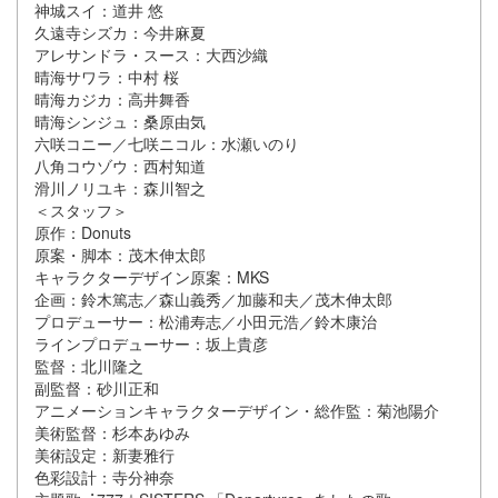
神城スイ：道井 悠
久遠寺シズカ：今井⿇夏
アレサンドラ・スース：大⻄沙織
晴海サワラ：中村 桜
晴海カジカ：⾼井舞⾹
晴海シンジュ：桑原由気
六咲コニー／七咲ニコル：水瀬いのり
八角コウゾウ：⻄村知道
滑川ノリユキ：森川智之
＜スタッフ＞
原作：Donuts
原案・脚本：茂⽊伸太郎
キャラクターデザイン原案：MKS
企画：鈴⽊篤志／森⼭義秀／加藤和夫／茂⽊伸太郎
プロデューサー：松浦寿志／⼩田元浩／鈴⽊康治
ラインプロデューサー：坂上貴彦
監督：北川隆之
副監督：砂川正和
アニメーションキャラクターデザイン・総作監：菊池陽介
美術監督：杉本あゆみ
美術設定：新妻雅⾏
色彩設計：寺分神奈