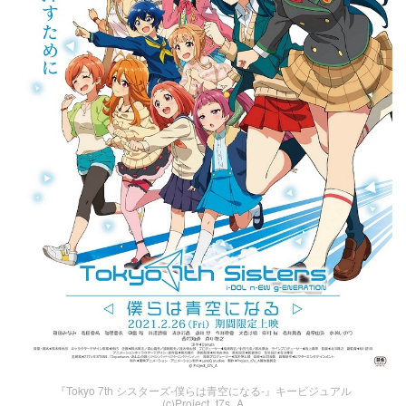
『Tokyo 7th シスターズ-僕らは青空になる-』キービジュアル
(c)Project_t7s_A