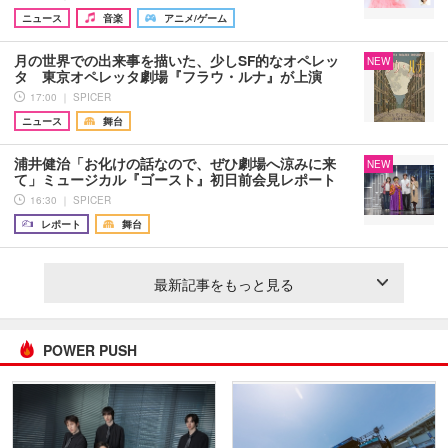
ニュース
音楽
アニメ/ゲーム
月の世界での出来事を描いた、少しSF的なオペレッ
NEW
タ 東京オペレッタ劇場『フラウ・ルナ』が上演
17:00 ｜ SPICER
ニュース
舞台
浦井健治「お化けの話なので、ぜひ劇場へ涼みに来
NEW
て」ミュージカル『ゴースト』初日前会見レポート
16:30 ｜ SPICER
レポート
舞台
最新記事をもっと見る
POWER PUSH