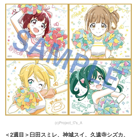
(c)Project_t7s_A
＜2週目＞臼田スミレ、神城スイ、久遠寺シズカ、