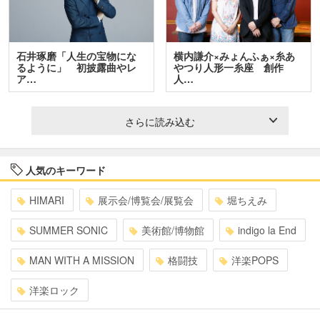
石井琢磨「人生の宝物にな
横内謙介×みょんふぁ×糸あ
るように」 初披露曲やレ
やつり人形一糸座 創作
ア…
人…
さらに読み込む
人気のキーワード
HIMARI
展示会/博覧会/展覧会
堀ちえみ
SUMMER SONIC
美術館/博物館
indigo la End
MAN WITH A MISSION
格闘技
洋楽POPS
洋楽ロック