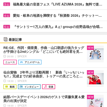
福島最大級の音楽フェス『LIVE AZUMA 2026』無料で楽…
3
位
愛知・岐阜の地酒を満喫する『秋酒祭 2026』チケット一…
4
位
『サントリー1万人の第九』Aぇ! groupの佐野晶哉が合唱…
5
位
最新記事
RE-GE、作詞・畑亜貴、作曲・山口朗彦の強力タッグ
NEW
が手掛ける2ndシングル「どこにいても絶対君を見…
20:00 ｜ SPICER
ニュース
アニメ/ゲーム
仙台貨物 2年半ぶり活動再開！ 新曲「いっち! いっ
NEW
ち!!」完成までの紆余曲折、トゥアーの見どころと…
18:00 ｜ SPICER
動画
インタビュー
音楽
結那バースデーイベント2026のゲストで斉藤朱夏＆愛
NEW
美の出演が決定
18:00 ｜ SPICER