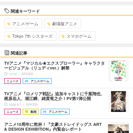
関連キーワード
アニメ/ゲーム
劇場版アニメ
Tokyo 7th シスターズ
スマホゲーム
関連記事
TVアニメ『マジカル★エクスプローラー』キャラクタ
ービジュアル（リュディver.）解禁
12:00 ｜ SPICER
ニュース
アニメ/ゲーム
TVアニメ『ロメリア戦記』追加キャストに千葉翔也、
梶原岳人、堀江瞬、綿貫竜之介！PV第1弾公開
2026.8.7 ｜ SPICER
ニュース
動画
アニメ/ゲーム
アニメ10周年に乾杯！『文豪ストレイドッグス ART
& DESIGN EXHIBITION』内覧会レポート