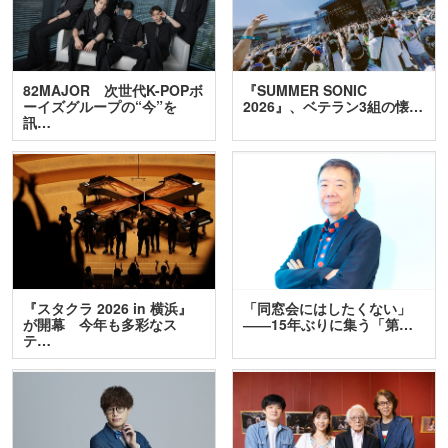
82MAJOR 次世代K-POPボ
『SUMMER SONIC
ーイズグループの“今”を
2026』、ベテラン3組の懐…
訊…
『スタクラ 2026 in 横浜』
「同窓会にはしたくない」
が開幕 今年も多彩なス
――15年ぶりに集う「第…
テ…