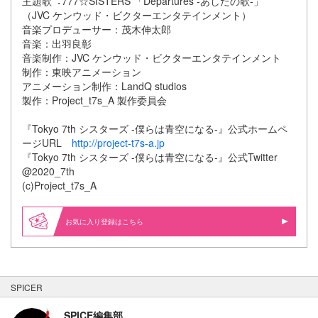
主題歌︓777☆SISTERS 「Departures -あしたの歌-」
（JVC ケンウッド・ビクターエンタテインメント）
⾳楽プロデューサー：茂⽊伸太郎
⾳楽：出⽻良彰
⾳楽制作：JVC ケンウッド・ビクターエンタテインメント
制作：東映アニメーション
アニメーション制作：LandQ studios
製作：Project_t7s_A 製作委員会
『Tokyo 7th シスターズ -僕らは⻘空になる-』公式ホームペ
ージURL
http://project-t7s-a.jp
『Tokyo 7th シスターズ -僕らは⻘空になる-』公式Twitter
@2020_7th
(c)Project_t7s_A
お気に入り登録はこちら
SPICER
SPICE編集部