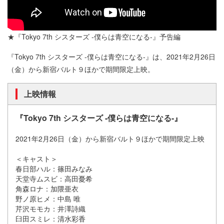
★『Tokyo 7th シスターズ -僕らは青空になる-』予告編
『Tokyo 7th シスターズ -僕らは青空になる-』は、2021年2月26⽇
（⾦）から新宿バルト９ほかで期間限定上映。
上映情報
『Tokyo 7th シスターズ -僕らは青空になる-』
2021年2月26⽇（⾦）から新宿バルト９ほかで期間限定上映
＜キャスト＞
春日部ハル：篠田みなみ
天堂寺ムスビ：⾼田憂希
角森ロナ：加隈亜⾐
野ノ原ヒメ：中島 唯
芹沢モモカ：井澤詩織
臼田スミレ：清水彩⾹