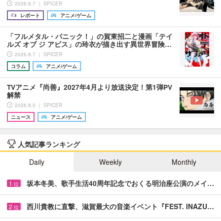
2026.8.7 ｜ SPICER
レポート
アニメ/ゲーム
「フルメタル・パニック！」の賀東招二と漫画「テイ
ルズ オブ ジ アビス」の玲衣が描き出す異世界冒険…
2026.8.7 ｜ SPICER
コラム
アニメ/ゲーム
TVアニメ『尚善』2027年4月より放送決定！第1弾PV
解禁
2026.8.5 ｜ SPICER
ニュース
アニメ/ゲーム
人気記事ランキング
Daily
Weekly
Monthly
坂本冬美、歌手生活40周年記念でおくる明治座公演のメイ…
1
位
西川貴教に直撃、滋賀最大の音楽イベント『FEST. INAZU…
2
位