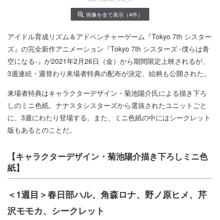
画像を全て表示（4件）
アイドル育成リズム＆アドベンチャーゲーム『Tokyo 7th シスター
ズ』の完全新作アニメーション『Tokyo 7th シスターズ -僕らは青
空になる-』が2021年2月26⽇（金）から期間限定上映されるが、
3週連続・週替わり来場者特典の配布が決定、絵柄も公開された。
来場者特典はキャラクターデザイン・菊池陽介氏による描き下ろ
しのミニ色紙。ナナスタシスターズから選抜されたユニットごと
に、3週にわたり登場する。また、ミニ色紙の中にはシークレット
版もあるとのことだ。
【キャラクターデザイン・菊池陽介描き下ろしミニ色
紙】
＜1週目＞春日部ハル、角森ロナ、野ノ原ヒメ、芹
沢モモカ、シークレット