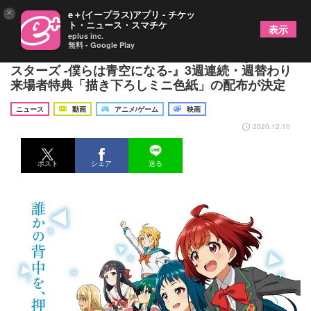
×
e＋(イープラス)アプリ - チケッ
ト・ニュース・スマチケ
表示
eplus inc.
無料 - Google Play
アイドル育成ゲームが新作アニメ化『Tokyo 7th シ
スターズ -僕らは⻘空になる-』3週連続・週替わり
来場者特典「描き下ろしミニ色紙」の配布が決定
ニュース
動画
アニメ/ゲーム
映画
2020.12.10
ポスト
シェア
送る