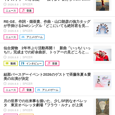
2026.8.8 ｜ SPICER
ニュース
音楽
RE-GE、作詞・畑亜貴、作曲・山口朗彦の強力タッグ
が手掛ける2ndシングル「どこにいても絶対君を見…
2026.8.8 ｜ SPICER
ニュース
アニメ/ゲーム
仙台貨物 2年半ぶり活動再開！ 新曲「いっち! いっ
ち!!」完成までの紆余曲折、トゥアーの見どころと…
2026.8.8 ｜ SPICER
動画
インタビュー
音楽
結那バースデーイベント2026のゲストで斉藤朱夏＆愛
美の出演が決定
2026.8.8 ｜ SPICER
ニュース
音楽
アニメ/ゲーム
月の世界での出来事を描いた、少しSF的なオペレッ
タ 東京オペレッタ劇場『フラウ・ルナ』が上演
2026.8.8 ｜ SPICER