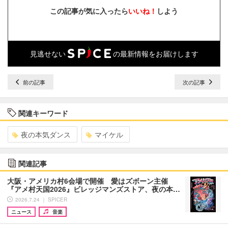
この記事が気に入ったら
いいね！
しよう
見逃せない
の最新情報をお届けします
前の記事
次の記事
関連キーワード
夜の本気ダンス
マイケル
関連記事
大阪・アメリカ村6会場で開催 愛はズボーン主催
『アメ村天国2026』ビレッジマンズストア、夜の本…
2026.7.24 ｜ SPICER
ニュース
音楽