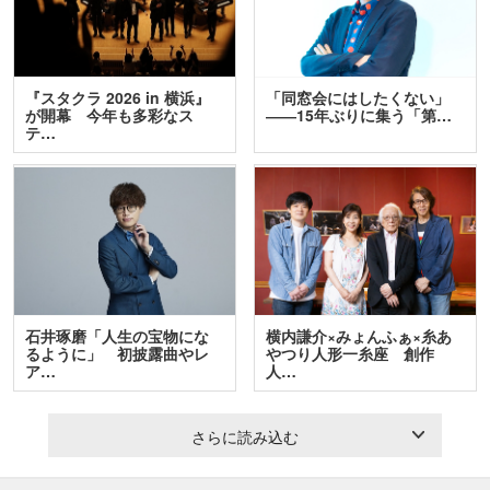
『スタクラ 2026 in 横浜』
「同窓会にはしたくない」
が開幕 今年も多彩なス
――15年ぶりに集う「第…
テ…
石井琢磨「人生の宝物にな
横内謙介×みょんふぁ×糸あ
るように」 初披露曲やレ
やつり人形一糸座 創作
ア…
人…
さらに読み込む