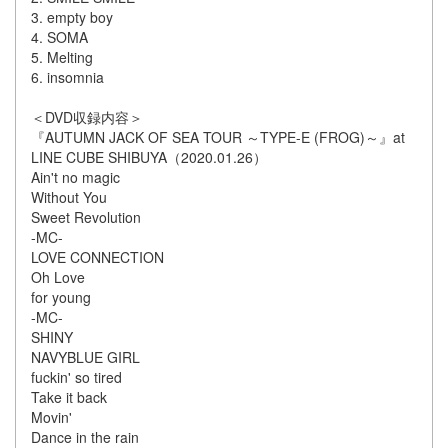
3. empty boy
4. SOMA
5. Melting
6. insomnia
＜DVD収録内容＞
『AUTUMN JACK OF SEA TOUR ～TYPE-E (FROG)～』at
LINE CUBE SHIBUYA（2020.01.26）
Ain't no magic
Without You
Sweet Revolution
-MC-
LOVE CONNECTION
Oh Love
for young
-MC-
SHINY
NAVYBLUE GIRL
fuckin' so tired
Take it back
Movin'
Dance in the rain