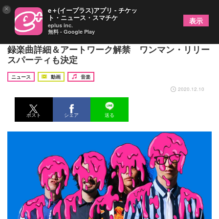
×
e＋(イープラス)アプリ - チケッ
ト・ニュース・スマチケ
表示
eplus inc.
無料 - Google Play
夜の本気ダンス、ミニアルバム『PHYSICAL』の収
録楽曲詳細＆アートワーク解禁 ワンマン・リリー
スパーティも決定
ニュース
動画
音楽
2020.12.10
ポスト
シェア
送る