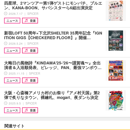
四星球、2マンツアー第1弾ゲストにモンパチ、ブルエ
ン、KANA-BOON、サバシスターら6組出演決定
2026.7.17 ｜ SPICER
ニュース
音楽
新宿LOFT 50周年×下北沢SHELTER 35周年記念『IGN
ITION GIGS【CHECKERED FLOOR】』開催…
2026.5.24 ｜ SPICER
ニュース
音楽
大晦日の風物詩『KINDAMA'25-'26〜謹賀魂〜』全出
演者＆入浴順発表、ビレッジ、PAN、最強マンボウ…
2025.11.15 ｜ SPICER
ニュース
音楽
大阪・心斎橋アメリカ村のお祭り『アメ村天国』第2
弾で炙りなタウン、裸繪札、mogari、夜ダンら決定
2025.9.5 ｜ SPICER
ニュース
音楽
関連サイト