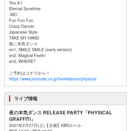
You & I
Eternal Sunshine
-MC-
Fun Fun Fun
Crazy Dancer
Japanese Style
TAKE MY HAND
夜に本気ダンス
en1, SMILE SMILE (early version)
en2, Magical Feelin'
en3, WHERE?
ご予約はコチラから！
https://www.jvcmusic.co.jp/honkidance/physical/
ライブ情報
夜の本気ダンス RELEASE PARTY「PHYSICAL
GRAFFITI」
2021年2月27日(土)【京都】KBSホール
開場 17:00 / 開演 18:00