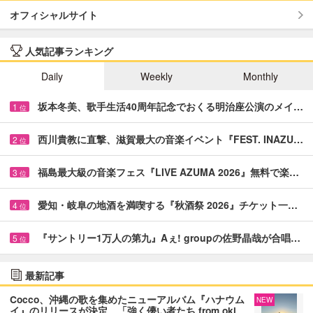
オフィシャルサイト
人気記事ランキング
Daily
Weekly
Monthly
坂本冬美、歌手生活40周年記念でおくる明治座公演のメイ…
1
位
西川貴教に直撃、滋賀最大の音楽イベント『FEST. INAZU…
2
位
福島最大級の音楽フェス『LIVE AZUMA 2026』無料で楽…
3
位
愛知・岐阜の地酒を満喫する『秋酒祭 2026』チケット一…
4
位
『サントリー1万人の第九』Aぇ! groupの佐野晶哉が合唱…
5
位
最新記事
Cocco、沖縄の歌を集めたニューアルバム『ハナウム
NEW
イ』のリリースが決定 「強く儚い者たち from oki…