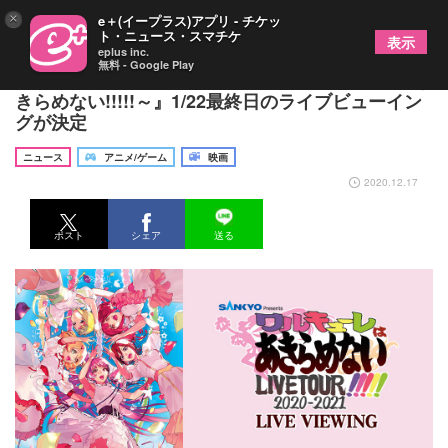
×
e＋(イープラス)アプリ - チケッ
ト・ニュース・スマチケ
表示
eplus inc.
無料 - Google Play
ワルキューレ、ライブツアー『～ワルキューレはあ
きらめない!!!!!～』1/22最終日のライブビューイン
グが決定
ニュース
アニメ/ゲーム
映画
2020.12.17
ポスト
シェア
送る