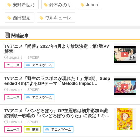
安野希世乃
鈴木みのり
Junna
西田望見
ワルキューレ
関連記事
TVアニメ『尚善』2027年4月より放送決定！第1弾PV
解禁
2026.8.5 ｜ SPICER
ニュース
アニメ/ゲーム
TVアニメ『野生のラスボスが現れた！』第2期、Susp
ended 4thによるOPテーマ「Melodic Impact…
2026.8.4 ｜ SPICER
ニュース
アニメ/ゲーム
TVアニメ『パンどろぼう』OP主題歌は朝井彩加＆諏
訪部順一歌唱の「パンどろぼうのうた」に決定！キ…
2026.8.4 ｜ SPICER
ニュース
動画
アニメ/ゲーム