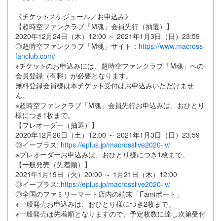
《
スケジュール／お申込み》
【超時空ファンクラブ「M魂」会員先行（抽選）】
2020年12月24日（木）12:00 ～ 2021年1月3日（日）23:59
◎超時空ファンクラブ「M魂」サイト：
https://www.macross-
fanclub.com/
※
のお申込みには、超時空ファンクラブ「M魂」への
会員登録（有料）が必要となります。
無料登録会員様は本
受付はお申込みいただけませ
ん。
※超時空ファンクラブ「M魂」会員先行お申込みは、おひとり
様につき1枚まで。
【プレオーダー（抽選）】
2020年12月26日（土）12:00 ～ 2021年1月3日（日）23:59
◎イープラス:
https://eplus.jp/macrosslive2020-lv/
※プレオーダーお申込みは、おひとり様につき1枚まで。
【一般発売（先着順）】
2021年1月19日（火）20:00 ～ 1月21日（木）12:00
◎イープラス:
https://eplus.jp/macrosslive2020-lv/
◎全国のファミリーマート店内の端末「Famiポート」
※一般発売お申込みは、おひとり様につき2枚まで。
※一般発売は先着順となりますので、予定枚数に達し次第受付