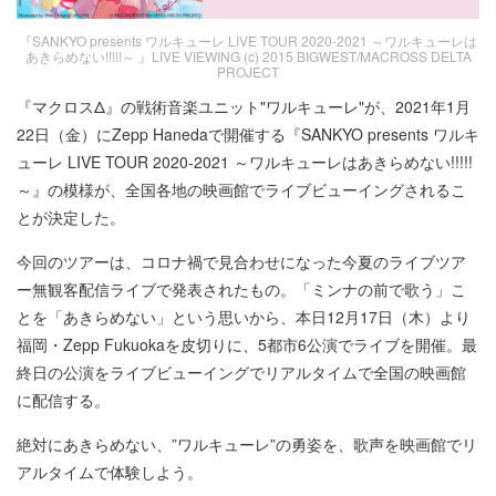
『SANKYO presents ワルキューレ LIVE TOUR 2020-2021 ～ワルキューレは
あきらめない!!!!!～ 』LIVE VIEWING (c) 2015 BIGWEST/MACROSS DELTA
PROJECT
『マクロスΔ』の戦術音楽ユニット"ワルキューレ"が、2021年1月
22日（金）にZepp Hanedaで開催する『SANKYO presents ワルキ
ューレ LIVE TOUR 2020-2021 ～ワルキューレはあきらめない!!!!!
～』の模様が、全国各地の映画館でライブビューイングされるこ
とが決定した。
今回のツアーは、コロナ禍で見合わせになった今夏のライブツア
ー無観客配信ライブで発表されたもの。「ミンナの前で歌う」こ
とを「あきらめない」という思いから、本日12月17日（木）より
福岡・Zepp Fukuokaを皮切りに、5都市6公演でライブを開催。最
終日の公演をライブビューイングでリアルタイムで全国の映画館
に配信する。
絶対にあきらめない、”ワルキューレ”の勇姿を、歌声を映画館でリ
アルタイムで体験しよう。