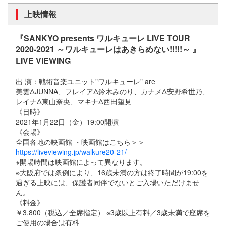
上映情報
『SANKYO presents ワルキューレ LIVE TOUR
2020-2021 ～ワルキューレはあきらめない!!!!!～ 』
LIVE VIEWING
出 演：戦術音楽ユニット"ワルキューレ" are
美雲ΔJUNNA、フレイアΔ鈴木みのり、カナメΔ安野希世乃、
レイナΔ東山奈央、マキナΔ西田望見
《日時》
2021年1月22日（金）19:00開演
《会場》
全国各地の映画館 ・映画館はこちら＞＞
https://liveviewing.jp/walkure20-21/
※開場時間は映画館によって異なります。
※大阪府では条例により、16歳未満の方は終了時間が19:00を
過ぎる上映には、保護者同伴でないとご入場いただけませ
ん。
《料金》
￥3,800（税込／全席指定） ※3歳以上有料／3歳未満で座席を
ご使用の場合は有料