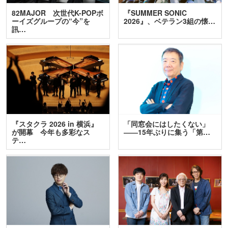
82MAJOR 次世代K-POPボ
『SUMMER SONIC
ーイズグループの“今”を
2026』、ベテラン3組の懐…
訊…
『スタクラ 2026 in 横浜』
「同窓会にはしたくない」
が開幕 今年も多彩なス
――15年ぶりに集う「第…
テ…