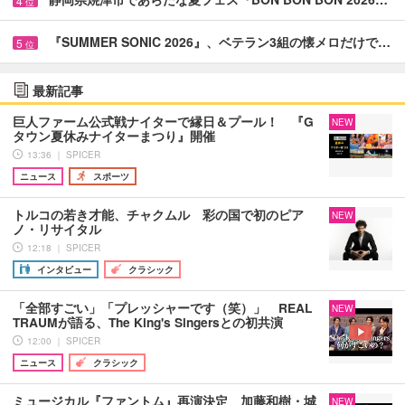
4
位
『SUMMER SONIC 2026』、ベテラン3組の懐メロだけで…
5
位
最新記事
巨人ファーム公式戦ナイターで縁日＆プール！ 『G
NEW
タウン夏休みナイターまつり』開催
13:36 ｜ SPICER
ニュース
スポーツ
トルコの若き才能、チャクムル 彩の国で初のピア
NEW
ノ・リサイタル
12:18 ｜ SPICER
インタビュー
クラシック
「全部すごい」「プレッシャーです（笑）」 REAL
NEW
TRAUMが語る、The King's Singersとの初共演
12:00 ｜ SPICER
ニュース
クラシック
ミュージカル『ファントム』再演決定 加藤和樹・城
NEW