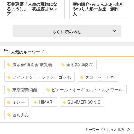
石井琢磨「人生の宝物にな
横内謙介×みょんふぁ×糸あ
るように」 初披露曲やレ
やつり人形一糸座 創作
ア…
人…
さらに読み込む
人気のキーワード
展示会/博覧会/展覧会
美術館/博物館
フィンセント・ファン・ゴッホ
クロード・モネ
東京都美術館
ピエール・オーギュスト・ルノワール
ミレー
HIMARI
SUMMER SONIC
堀ちえみ
キーワードをもっと見る