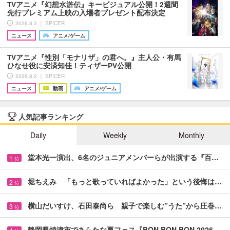
TVアニメ『幻想水滸伝』キービジュアル公開！2週間
先行プレミアム上映の入場者プレゼント配布決定
2026.8.3 ｜ SPICER
ニュース
アニメ/ゲーム
TVアニメ『性別「モナリザ」の君へ。』主人公・有馬
ひなせ役に安済知佳！ティザーPV公開
2026.8.2 ｜ SPICER
ニュース
動画
アニメ/ゲーム
人気記事ランキング
Daily
Weekly
Monthly
堂本光一演出、6名のジュニアメンバーらが出演する『百…
1
位
堀ちえみ 「もっと歌っていればよかった」という後悔は…
2
位
横山だいすけ、石田泰尚ら 親子で楽しむ”うた”から圧巻…
3
位
静岡県焼津市であらたな夏フェス『BON BON BON 2026…