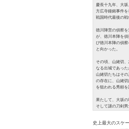
慶長十九年、大坂
方広寺鐘銘事件を
戦国時代最後の戦
徳川陣営の偵察を
が、徳川本陣を偵
び徳川本陣の偵察
と向かった。
その頃、山姥切、
なる出城であった
山姥切たちはその
の存在に、山姥切
を狙われる秀頼を
果たして、大坂の
そして謎の刀剣男
史上最大のスケ