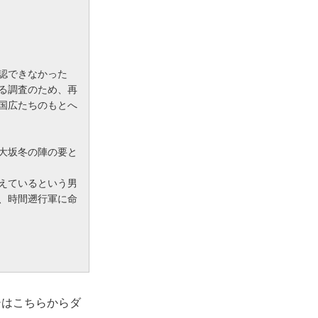
認できなかった
る調査のため、再
国広たちのもとへ
大坂冬の陣の要と
えているという男
、時間遡行軍に命
シはこちらからダ