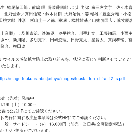
生 鯰尾藤四郎：前嶋 曜 骨喰藤四郎：北川尚弥 宗三左文字：佐々木
字：北乃颯希／真田信繁：鈴木裕樹 大野治長：姜 暢雄／豊臣秀頼：小松
田桃太郎 吽形：杉山圭一／徳川家康：松村雄基／山姥切国広：荒牧慶
五十音順）：及川崇治、淡海優、奥平祐介、川手利文、工藤翔馬、小西
っき〜、新川陽、多胡亮平、田嶋悠理、日野亮太、星賢太、真鍋恭輔、
中隆介、横田遼
ロナウイルス感染拡大防止の取り組みを、状況に応じて判断させていただ
いたします。
ttps://stage-toukenranbu.jp/fuyu/images/tousta_ten_chira_12_s.pdf
】
発売（先着）発売中
/1/9（土）10:00～
取表は公式HPにてご確認ください。
先行に関する注意事項等は公式HPにてご確認ください。
一般・サイドシート（※） 16,000円（前売・当日共/全席指定/税込）
えづらい箇所がございます。