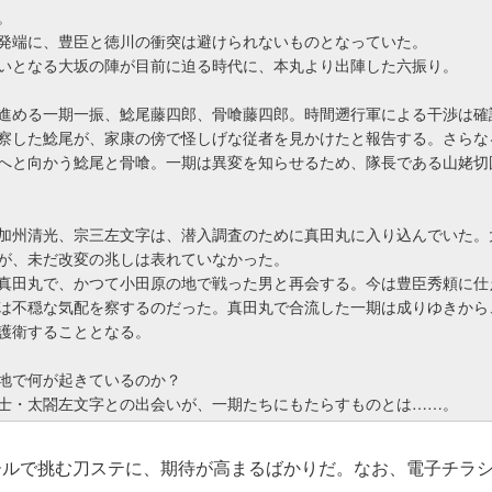
。
発端に、豊臣と徳川の衝突は避けられないものとなっていた。
いとなる大坂の陣が目前に迫る時代に、本丸より出陣した六振り。
進める一期一振、鯰尾藤四郎、骨喰藤四郎。時間遡行軍による干渉は確
察した鯰尾が、家康の傍で怪しげな従者を見かけたと報告する。さらな
へと向かう鯰尾と骨喰。一期は異変を知らせるため、隊長である山姥切
加州清光、宗三左文字は、潜入調査のために真田丸に入り込んでいた。
が、未だ改変の兆しは表れていなかった。
真田丸で、かつて小田原の地で戦った男と再会する。今は豊臣秀頼に仕
は不穏な気配を察するのだった。真田丸で合流した一期は成りゆきから
護衛することとなる。
地で何が起きているのか？
士・太閤左文字との出会いが、一期たちにもたらすものとは……。
ールで挑む刀ステに、期待が高まるばかりだ。なお、電子チラ