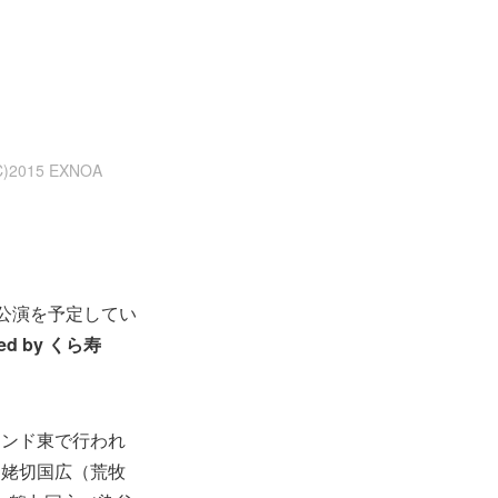
015 EXNOA
0公演を予定してい
d by くら寿
ウンド東で行われ
山姥切国広（荒牧