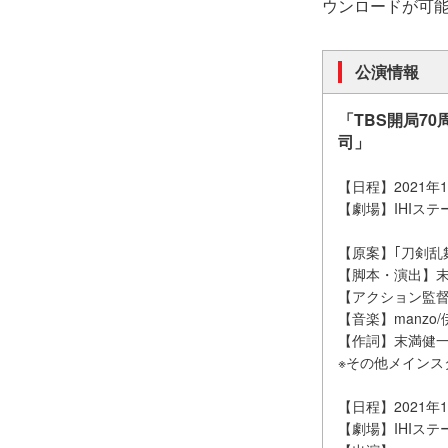
ウンロードが可
公演情報
「TBS開局70
司」
【日程】2021年
【劇場】IHIス
【原案】｢刀剣乱舞-O
【脚本・演出】
【アクション監
【音楽】manzo
【作詞】末満健一
※その他メインス
【日程】2021年
【劇場】IHIス