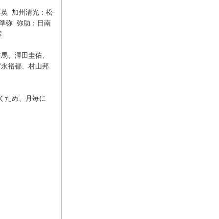
喜英 加州清光：松
準弥 弥助：日南
彦
主馬、澤田圭佑、
宮永裕都、村山邦
くため、月毎に