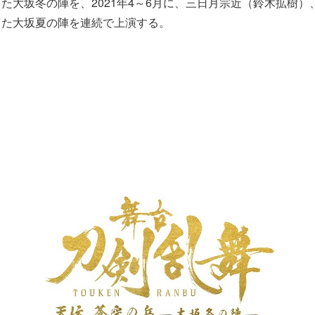
た大坂冬の陣を、2021年4～6月に、三日月宗近（鈴木拡樹）
した大坂夏の陣を連続で上演する。