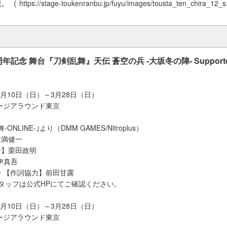
能。（
https://stage-toukenranbu.jp/fuyu/images/tousta_ten_chira_12_s
周年記念 舞台『刀剣乱舞』天伝 蒼空の兵 -大坂冬の陣- Supporte
1月10日（日）～3月28日（日）
テージアラウンド東京
NLINE-｣より（DMM GAMES/Nitroplus）
末満健一
督】栗田政明
/伊真吾
 【作詞協力】前田甘露
タッフは公式HPにてご確認ください。
1月10日（日）～3月28日（日）
テージアラウンド東京