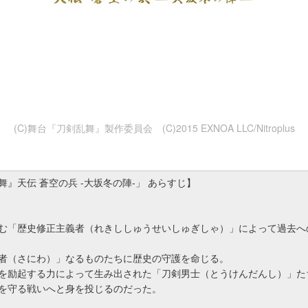
(C)舞台『刀剣乱舞』製作委員会 (C)2015 EXNOA LLC/Nitroplus
』天伝 蒼空の兵 -大坂冬の陣-」 あらすじ】
む「歴史修正主義者（れきししゅうせいしゅぎしゃ）」によって過去へ
者（さにわ）」なるものたちに歴史の守護を命じる。
を励起する力によって生み出された「刀剣男士（とうけんだんし）」た
を守る戦いへと身を投じるのだった。