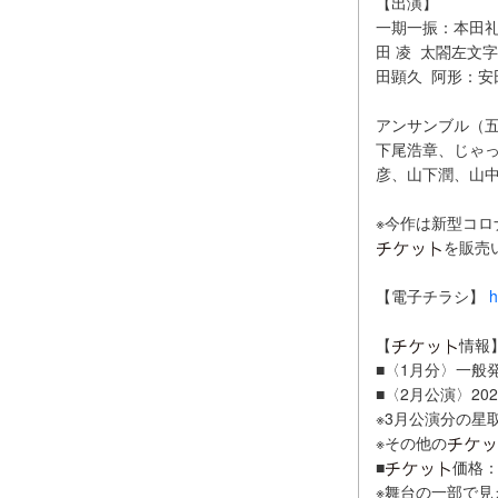
【出演】
一期一振：本田礼
田 凌 太閤左文
田顕久 阿形：安
アンサンブル（
下尾浩章、じゃ
彦、山下潤、山
※今作は新型コ
を販売
【電子チラシ】
h
【
情報
■〈1月分〉一般
■〈2月公演〉2021
※3月公演分の星
※その他の
■
価格：
※舞台の一部で見