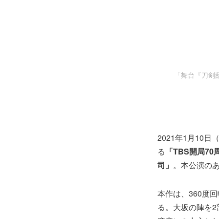
「舞台『刀剣乱舞
2021年1月10
る
「TBS開局70
司」
。本公演の
本作は、360度
る。大坂の陣を2