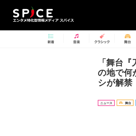
「舞台『
の地で何
シが解禁
ニュース
舞台