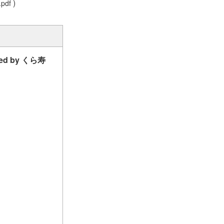
)
.pdf
d by くら寿