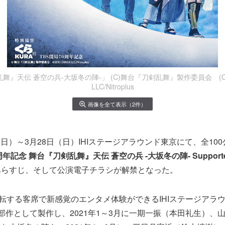
』天伝 蒼空の兵-大坂冬の陣-」 (C)舞台『刀剣乱舞』製作委員会 (C)2
LLC/Nitroplus
画像を全て表示（2件）
日（日）～3月28日（日）IHIステージアラウンド東京にて、全10
周年記念 舞台『刀剣乱舞』天伝 蒼空の兵 -大坂冬の陣- Supporte
あらすじ、そして公演電子チラシが解禁となった。
回転する客席で新感覚のエンタメ体験ができるIHIステージアラ
部作として製作し、2021年1～3月に一期一振（本田礼生）、