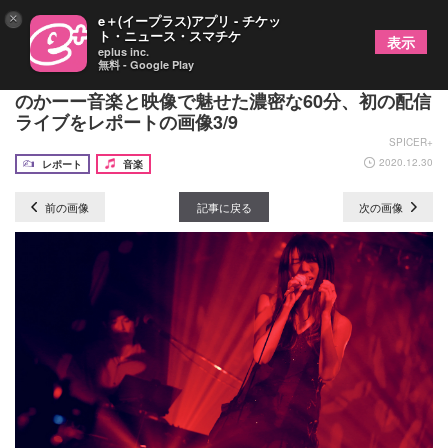
×
e＋(イープラス)アプリ - チケッ
ト・ニュース・スマチケ
表示
eplus inc.
無料 - Google Play
黒木渚 コロナ禍の2020年に何を思い、考えていた
のかーー音楽と映像で魅せた濃密な60分、初の配信
ライブをレポートの画像3/9
SPICER+
2020.12.30
レポート
音楽
前の画像
記事に戻る
次の画像