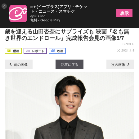
×
e＋(イープラス)アプリ - チケッ
ト・ニュース・スマチケ
表示
eplus inc.
無料 - Google Play
三代目JSB岩田剛典が「復活」のメッセージ＆二十
歳を迎える山田杏奈にサプライズも 映画『名も無
き世界のエンドロール』完成報告会見の画像5/7
SPICER
2021.1.8
動画
レポート
映画
前の画像
記事に戻る
次の画像