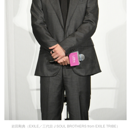
岩田剛典（EXILE／三代目 J SOUL BROTHERS from EXILE TRIBE）