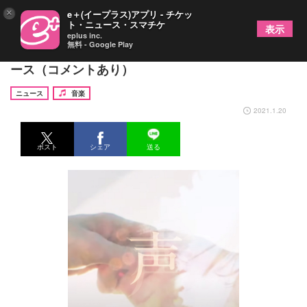
×
e＋(イープラス)アプリ - チケッ
ト・ニュース・スマチケ
表示
eplus inc.
無料 - Google Play
相宮零、バラード曲「声」「蛍」の2曲を配信リリ
ース（コメントあり）
ニュース
音楽
2021.1.20
ポスト
シェア
送る