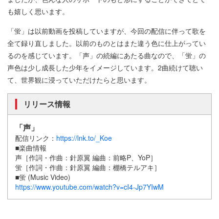
も嬉しく思います。
「蛍」は以前動画を投稿していますが、今回の配信に伴って歌を
全て録り直しました。以前のものとはまた違う色に仕上がってい
るのを感じています。「声」の続編にあたる曲なので、「蛍」の
声色は少し成長した少年をイメージしています。2曲続けて聴い
て、世界観に浸っていただけたらと思います。
リリース情報
「声」
配信リンク：
https://lnk.to/_Koe
■楽曲情報
声［作詞・作曲：針原翼 編曲：前略P、YoP］
蛍［作詞・作曲：針原翼 編曲：棚橋テルアキ］
■蛍 (Music Video)
https://www.youtube.com/watch?v=cI4-Jp7YIwM