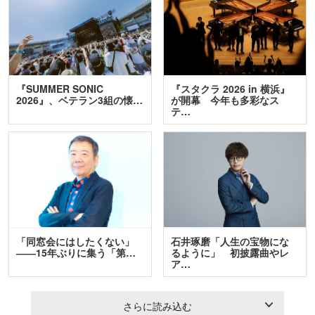
『SUMMER SONIC
『スタクラ 2026 in 横浜』
2026』、ベテラン3組の懐…
が開幕 今年も多彩なス
テ…
「同窓会にはしたくない」
石井琢磨「人生の宝物にな
――15年ぶりに集う「第…
るように」 初披露曲やレ
ア…
さらに読み込む