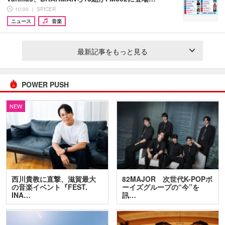
10:00 ｜ SPICER
ニュース
音楽
最新記事をもっと見る
POWER PUSH
NEW
西川貴教に直撃、滋賀最大
82MAJOR 次世代K-POPボ
の音楽イベント『FEST.
ーイズグループの“今”を
INA…
訊…