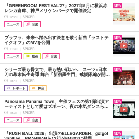
『GREENROOM FESTIVAL'27』2027年5月に横浜赤
NEW
レンガ倉庫、神戸メリケンパークで開催決定
12:29 ｜ SPICER
ニュース
音楽
ブラフラ、未来へ踏み出す決意を歌う新曲「ラストテ
NEW
イクオフ」のMVを公開
11:39 ｜ SPICER
ニュース
動画
音楽
シリーズ最も骨太で、最も熱い戦いへ スーツ×日本
NEW
刀の幕末転生奇譚 舞台「新宿羅生門」戒援隊編が開…
10:41 ｜ SPICER
レポート
舞台
Panorama Panama Town、主催フェスの第1弾出演ア
NEW
ーティストとして愛はズボーン、夜の本気ダンスら…
10:31 ｜ SPICER
ニュース
音楽
『RUSH BALL 2026』出演のELLEGARDEN、go!go!
NEW
vanillas、BRAHMANら13組がFM802に登場…