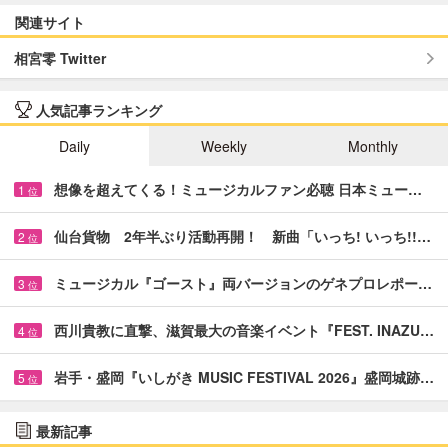
関連サイト
相宮零 Twitter
人気記事ランキング
Daily
Weekly
Monthly
想像を超えてくる！ミュージカルファン必聴 日本ミュー…
1
位
仙台貨物 2年半ぶり活動再開！ 新曲「いっち! いっち!!…
2
位
ミュージカル『ゴースト』両バージョンのゲネプロレポー…
3
位
西川貴教に直撃、滋賀最大の音楽イベント『FEST. INAZU…
4
位
岩手・盛岡『いしがき MUSIC FESTIVAL 2026』盛岡城跡…
5
位
最新記事