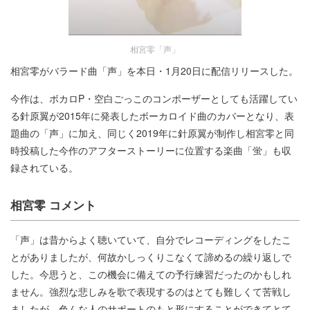
相宮零「声」
相宮零がバラード曲「声」を本日・1月20日に配信リリースした。
今作は、ボカロP・空白ごっこのコンポーザーとしても活躍してい
る針原翼が2015年に発表したボーカロイド曲のカバーとなり、表
題曲の「声」に加え、同じく2019年に針原翼が制作し相宮零と同
時投稿した今作のアフターストーリーに位置する楽曲「蛍」も収
録されている。
相宮零 コメント
「声」は昔からよく聴いていて、自分でレコーディングをしたこ
とがありましたが、何故かしっくりこなくて諦めるの繰り返しで
した。今思うと、この機会に備えての予行練習だったのかもしれ
ません。強烈な悲しみを歌で表現するのはとても難しくて苦戦し
ましたが、色んな人のサポートのもと形にすることができてとて