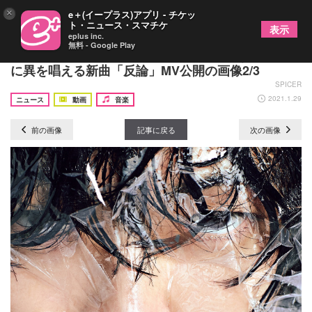
×
e＋(イープラス)アプリ - チケッ
ト・ニュース・スマチケ
表示
eplus inc.
無料 - Google Play
映秀。、ネットでの誹謗中傷が後を絶たない世の中
に異を唱える新曲「反論」MV公開の画像2/3
SPICER
2021.1.29
ニュース
動画
音楽
前の画像
記事に戻る
次の画像