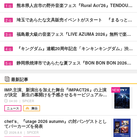
熊本県人吉市の野外音楽フェス『Rural Act'26』TENDOU…
1
位
埼玉であらたな文具販売イベントがスタート 『まるっと…
2
位
福島最大級の音楽フェス『LIVE AZUMA 2026』無料で楽…
3
位
『キングダム』連載20周年記念「キンキンキングダム」渋…
4
位
静岡県焼津市であらたな夏フェス『BON BON BON 2026…
5
位
最新記事
IMP.主演、新演出を加えた舞台『IMPACT26』の上演
NEW
が決定 新生の幕開けを予感させるキービジュアル…
04:00 ｜ SPICER
ニュース
舞台
chef’s、『utage 2026 autumn』の対バンゲストとし
てパーカーズを発表
2026.8.6 ｜ SPICER