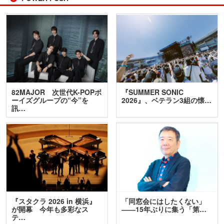
82MAJOR 次世代K-POPボ
『SUMMER SONIC
ーイズグループの“今”を
2026』、ベテラン3組の懐…
訊…
『スタクラ 2026 in 横浜』
「同窓会にはしたくない」
が開幕 今年も多彩なス
――15年ぶりに集う「第…
テ…