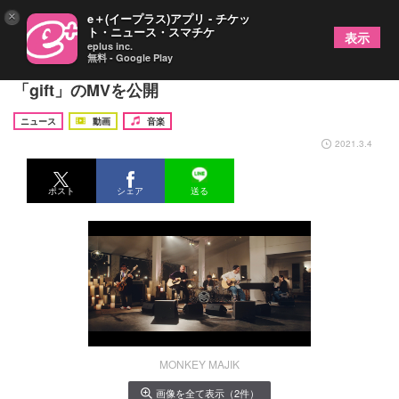
×
e＋(イープラス)アプリ - チケッ
ト・ニュース・スマチケ
表示
eplus inc.
無料 - Google Play
MONKEY MAJIK、Amazonとコラボした新曲
「gift」のMVを公開
ニュース
動画
音楽
2021.3.4
ポスト
シェア
送る
MONKEY MAJIK
画像を全て表示（2件）