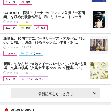
ニュース
音楽
GADORO、横浜アリーナでのワンマン公演『一家団
欒』を収めた映像作品を9月にリリース トレーラ…
2026.8.6 ｜ SPICER
ニュース
動画
音楽
亜咲花、10周年アニバーサリーベストアルバム『Son
g of LIFE』、漫画『ゆるキャン△』作者・あf…
2026.8.6 ｜ SPICER
ニュース
アニメ/ゲーム
新潟にちなんだご当地アイテムや“おいしい文具”も登
場 文具の祭典『文具女子博 pop-up in 新潟2026』…
2026.8.6 ｜ SPICER
ニュース
イベント/レジャー
最新記事をもっと見る
POWER PUSH