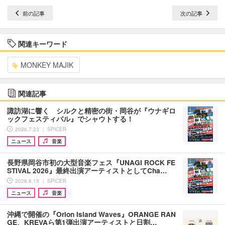
前の記事
次の記事
関連キーワード
MONKEY MAJIK
関連記事
諏訪湖に響く シルクと精密の街・岡谷が『ウナギロ
ックフェスティバル』でシャウトする！
2026.7.23 ｜ SPICER
ニュース
音楽
長野県岡谷市初の大型音楽フェス『UNAGI ROCK FE
STIVAL 2026』最終出演アーティストとしてCha…
2026.6.15 ｜ SPICER
ニュース
音楽
沖縄で開催の『Orion Island Waves​』ORANGE RAN
GE、KREVAら第1弾出演アーティストと日割…