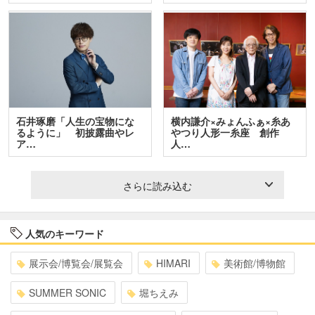
石井琢磨「人生の宝物にな
横内謙介×みょんふぁ×糸あ
るように」 初披露曲やレ
やつり人形一糸座 創作
ア…
人…
さらに読み込む
人気のキーワード
展示会/博覧会/展覧会
HIMARI
美術館/博物館
SUMMER SONIC
堀ちえみ