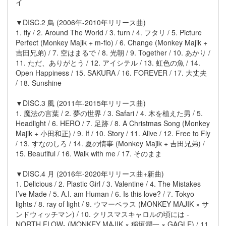
イ
▼DISC.2 鳥 (2006年-2010年リリース曲)
1. fly / 2. Around The World / 3. turn / 4. フタリ / 5. Picture
Perfect (Monkey Majik + m-flo) / 6. Change (Monkey Majik +
吉田兄弟) / 7. 空はまるで / 8. 光朝 / 9. Together / 10. あかり /
11. ただ、ありがとう / 12. アイシテル / 13. 虹色の魚 / 14.
Open Happiness / 15. SAKURA / 16. FOREVER / 17. 大丈夫
/ 18. Sunshine
▼DISC.3 風 (2011年-2015年リリース曲)
1. 魔法の言葉 / 2. 夢の世界 / 3. Safari / 4. 木を植えた男 / 5.
Headlight / 6. HERO / 7. 足跡 / 8. A Christmas Song (Monkey
Majik + 小田和正) / 9. If / 10. Story / 11. Alive / 12. Free to Fly
/ 13. すなのしろ / 14. 夏の情事 (Monkey Majik + 吉田兄弟) /
15. Beautiful / 16. Walk with me / 17. そのまま
▼DISC.4 月 (2016年-2020年リリース曲+新曲)
1. Delicious / 2. Plastic Girl / 3. Valentine / 4. The Mistakes
I’ve Made / 5. A.I. am Human / 6. Is this love? / 7. Tokyo
lights / 8. ray of light / 9. ウマーベラス (MONKEY MAJIK × サ
ンドウィッチマン) / 10. クリスマスキャロルの頃には -
NORTH FLOW- (MONKEY MAJIK × 稲垣潤一 × GAGLE) / 11.