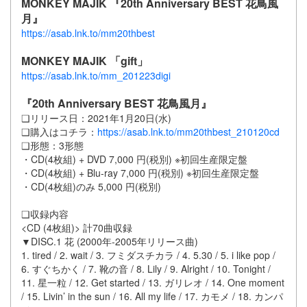
MONKEY MAJIK 『20th Anniversary BEST 花鳥風
月』
https://asab.lnk.to/mm20thbest
MONKEY MAJIK 「gift」
https://asab.lnk.to/mm_201223digi
『20th Anniversary BEST 花鳥風月』
❑リリース日：2021年1月20日(水)
❑購入はコチラ：
https://asab.lnk.to/mm20thbest_210120cd
❑形態：3形態
・CD(4枚組) + DVD 7,000 円(税別) ※初回生産限定盤
・CD(4枚組) + Blu-ray 7,000 円(税別) ※初回生産限定盤
・CD(4枚組)のみ 5,000 円(税別)
❑収録内容
<CD (4枚組)> 計70曲収録
▼DISC.1 花 (2000年-2005年リリース曲)
1. tired / 2. wait / 3. フミダスチカラ / 4. 5.30 / 5. i like pop /
6. すぐちかく / 7. 靴の音 / 8. Lily / 9. Alright / 10. Tonight /
11. 星一粒 / 12. Get started / 13. ガリレオ / 14. One moment
/ 15. Livin’ in the sun / 16. All my life / 17. カモメ / 18. カンパ