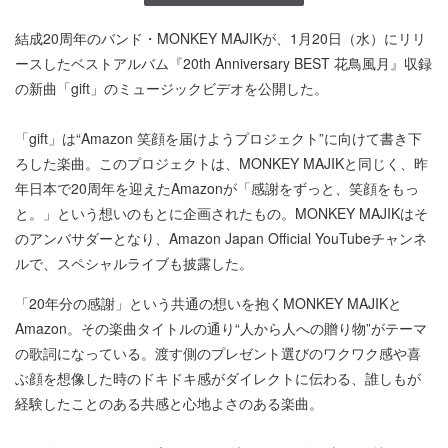
結成20周年のバンド・MONKEY MAJIKが、1月20日（水）にリリ
ースしたベストアルバム『20th Anniversary BEST 花鳥風月』収録
の新曲「gift」のミュージックビデオを公開した。
「gift」は“Amazon 笑顔を届けようプロジェクト”に向けて書き下
ろした楽曲。このプロジェクトは、MONKEY MAJIKと同じく、昨
年日本で20周年を迎えたAmazonが「感謝をずっと、笑顔をもっ
と。」という想いのもとに企画されたもの。MONKEY MAJIKはそ
のアンバサダーとなり、Amazon Japan Official YouTubeチャンネ
ルで、スペシャルライブも披露した。
「20年分の感謝」という共通の想いを抱くMONKEY MAJIKと
Amazon。その楽曲タイトルの通り“人から人への贈り物”がテーマ
の歌詞になっている。渡す側のプレゼント選びのワクワク感や喜
ぶ顔を想像した時のドキドキ感がダイレクトに伝わる、誰しもが
経験したことのある共感と心地よさのある楽曲。