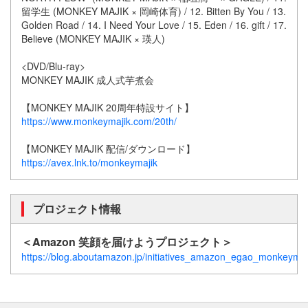
留学生 (MONKEY MAJIK × 岡崎体育) / 12. Bitten By You / 13.
Golden Road / 14. I Need Your Love / 15. Eden / 16. gift / 17.
Believe (MONKEY MAJIK × 瑛人)
<DVD/Blu-ray>
MONKEY MAJIK 成人式芋煮会
【MONKEY MAJIK 20周年特設サイト】
https://www.monkeymajik.com/20th/
【MONKEY MAJIK 配信/ダウンロード】
https://avex.lnk.to/monkeymajik
プロジェクト情報
＜Amazon 笑顔を届けようプロジェクト＞
https://blog.aboutamazon.jp/initiatives_amazon_egao_monkeymaj