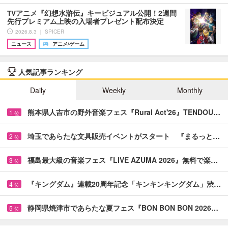
TVアニメ『幻想水滸伝』キービジュアル公開！2週間
先行プレミアム上映の入場者プレゼント配布決定
2026.8.3 ｜ SPICER
ニュース
アニメ/ゲーム
人気記事ランキング
Daily
Weekly
Monthly
熊本県人吉市の野外音楽フェス『Rural Act'26』TENDOU…
1
位
埼玉であらたな文具販売イベントがスタート 『まるっと…
2
位
福島最大級の音楽フェス『LIVE AZUMA 2026』無料で楽…
3
位
『キングダム』連載20周年記念「キンキンキングダム」渋…
4
位
静岡県焼津市であらたな夏フェス『BON BON BON 2026…
5
位