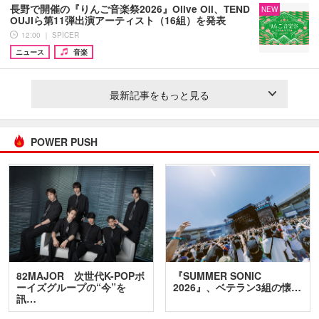
長野で開催の『りんご音楽祭2026』Olive Oil、TEND
NEW
OUJIら第11弾出演アーティスト（16組）を発表
12:00 ｜ SPICER
ニュース
音楽
最新記事をもっと見る
POWER PUSH
82MAJOR 次世代K-POPボ
『SUMMER SONIC
ーイズグループの“今”を
2026』、ベテラン3組の懐…
訊…