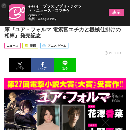
×
e＋(イープラス)アプリ - チケッ
ト・ニュース・スマチケ
表示
eplus inc.
無料 - Google Play
花澤香菜×小野賢章のスペシャルPVが公開 電撃文
庫『ユア・フォルマ 電索官エチカと機械仕掛けの
相棒』発売記念
ニュース
動画
アニメ/ゲーム
2021.3.4
ポスト
シェア
送る