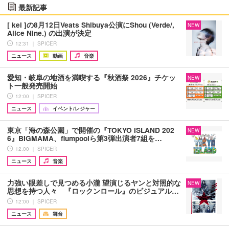
最新記事
[ kei ]の8月12日Veats Shibuya公演にShou (Verde/,
NEW
Alice Nine.) の出演が決定
12:31 ｜ SPICER
ニュース
動画
音楽
愛知・岐阜の地酒を満喫する『秋酒祭 2026』チケッ
NEW
ト一般発売開始
12:00 ｜ SPICER
ニュース
イベント/レジャー
東京「海の森公園」で開催の『TOKYO ISLAND 202
NEW
6』BIGMAMA、flumpoolら第3弾出演者7組を…
12:00 ｜ SPICER
ニュース
音楽
力強い眼差しで見つめる小瀧 望演じるヤンと対照的な
NEW
思想を持つ人々 『ロックンロール』のビジュアル…
12:00 ｜ SPICER
ニュース
舞台