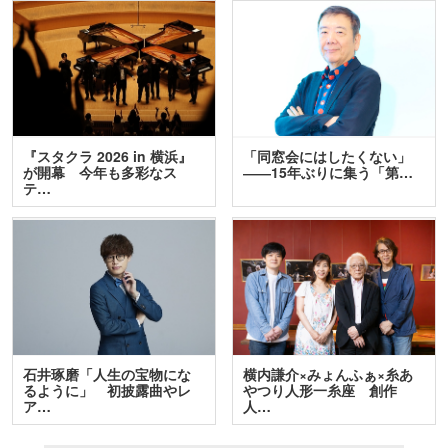
『スタクラ 2026 in 横浜』
「同窓会にはしたくない」
が開幕 今年も多彩なス
――15年ぶりに集う「第…
テ…
石井琢磨「人生の宝物にな
横内謙介×みょんふぁ×糸あ
るように」 初披露曲やレ
やつり人形一糸座 創作
ア…
人…