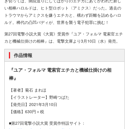
き切っては、病院送りにしてばかりのエチカにあてがわれた新し
い相棒ハロルドは、ヒト型ロボット〈アミクス〉だった。過去の
トラウマからアミクスを嫌うエチカと、構わず距離を詰めるハロ
ルド。稀代の凸凹バディが、世界を襲う電子犯罪に挑む！
第27回電撃小説大賞《大賞》受賞作『ユア・フォルマ 電索官エチ
カと機械仕掛けの相棒』は、電撃文庫より3月10日（水）発売。
作品情報
『ユア・フォルマ 電索官エチカと機械仕掛けの相
棒』
【著者】菊石 まれほ
【イラストレーター】野崎つばた
【発売日】2021年3月10日
【価格】630円＋税
■第27回電撃小説大賞 受賞作特設サイト：