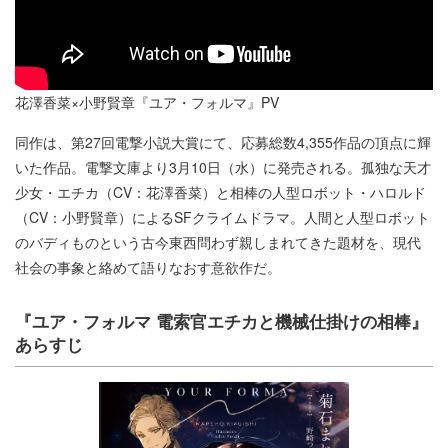
花澤香菜×小野賢章『ユア・フォルマ』PV
同作は、第27回電撃小説大賞にて、応募総数4,355作品の頂点に輝
いた作品。電撃文庫より3月10日（水）に発売される。孤独な天才
少女・エチカ（CV：花澤香菜）と相棒の人型ロボット・ハロルド
（CV：小野賢章）によるSFクライムドラマ。人間と人型ロボット
のバディものという古今東西問わず親しまれてきた題材を、現代
社会の事象と絡めて語りなおす意欲作だ。
『ユア・フォルマ 電索官エチカと機械仕掛けの相棒』
あらすじ