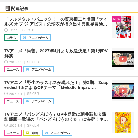
関連記事
「フルメタル・パニック！」の賀東招二と漫画「テイ
NEW
ルズ オブ ジ アビス」の玲衣が描き出す異世界冒険…
12:00 ｜ SPICER
コラム
アニメ/ゲーム
TVアニメ『尚善』2027年4月より放送決定！第1弾PV
解禁
2026.8.5 ｜ SPICER
ニュース
アニメ/ゲーム
TVアニメ『野生のラスボスが現れた！』第2期、Susp
ended 4thによるOPテーマ「Melodic Impact…
2026.8.4 ｜ SPICER
ニュース
アニメ/ゲーム
TVアニメ『パンどろぼう』OP主題歌は朝井彩加＆諏
訪部順一歌唱の「パンどろぼうのうた」に決定！キ…
2026.8.4 ｜ SPICER
ニュース
動画
アニメ/ゲーム