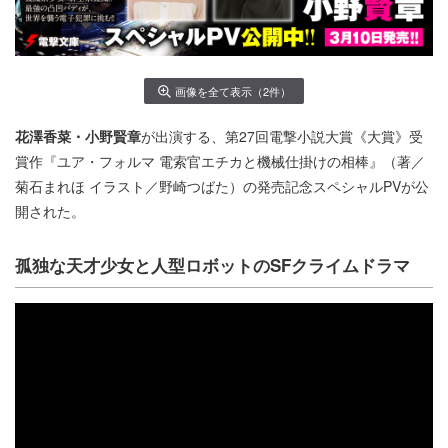
画像を全て表示（2件）
花澤香菜・小野賢章
が出演する、第27回電撃小説大賞《大賞》受
賞作『ユア・フォルマ 電索官エチカと機械仕掛けの相棒』（著／
菊石まれほ イラスト／野崎つばた）の発売記念スペシャルPVが公
開された。
孤独な天才少女と人型ロボットのSFクライムドラマ