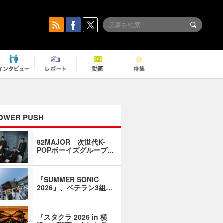
OWER PUSH
82MAJOR 次世代K-
「同窓会に
POPボーイズグループ…
い」――1
『SUMMER SONIC
石井琢磨「
2026』、ベテラン3組…
なるように
『スタクラ 2026 in 横
横内謙介×