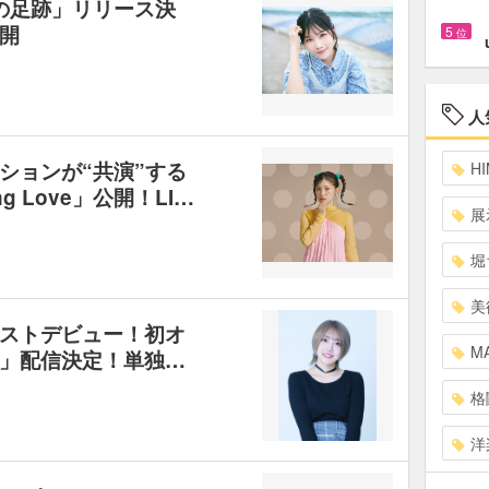
青の足跡」リリース決
開
5
位
人
ションが“共演”する
HI
ng Love」公開！LI…
展
堀
美
ストデビュー！初オ
MA
」配信決定！単独…
格
洋