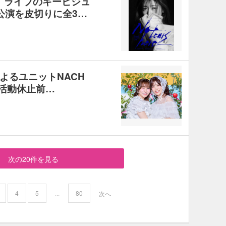
ere』ライブのキービジュ
M公演を皮切りに全3…
よるユニットNACH
！活動休止前…
次の20件を見る
4
5
80
...
次へ