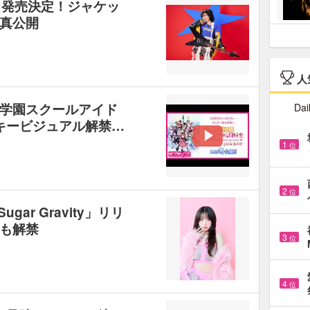
R』発売決定！ジャケッ
真公開
人
学園スクールアイド
Dai
』キービジュアル解禁…
1
位
2
位
ar Gravity」リリ
も解禁
3
位
4
位