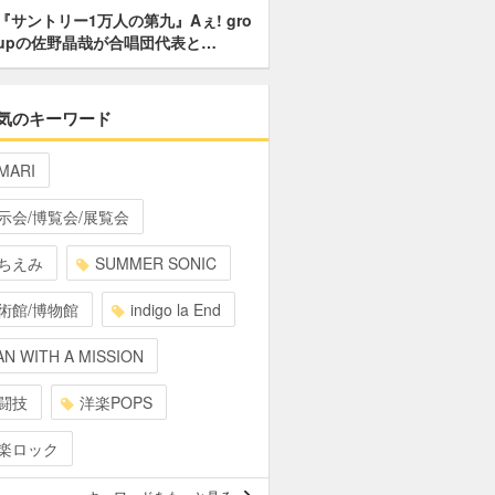
『サントリー1万人の第九』Aぇ! gro
upの佐野晶哉が合唱団代表と…
気のキーワード
MARI
示会/博覧会/展覧会
ちえみ
SUMMER SONIC
術館/博物館
indigo la End
N WITH A MISSION
闘技
洋楽POPS
楽ロック