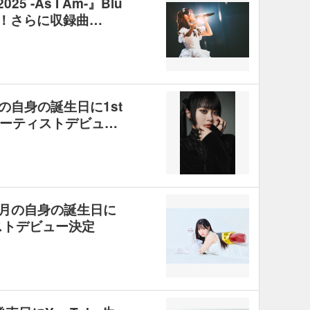
5 -As I Am-』Blu
禁！さらに収録曲…
の自身の誕生日に1st
ーティストデビュ…
2月の自身の誕生日に
ストデビュー決定