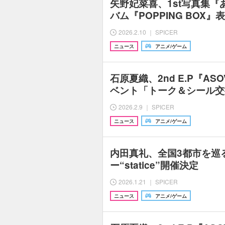
矢野妃菜喜、1st写真集『
バム『POPPING BOX』
2026.2.10 ｜ SPICER
ニュース
アニメ/ゲーム
石原夏織、2nd E.P『ASO
ベント「トーク＆シール交
2026.2.9 ｜ SPICER
ニュース
アニメ/ゲーム
内田真礼、全国3都市を巡
ー“statice”開催決定
2026.1.21 ｜ SPICER
ニュース
アニメ/ゲーム