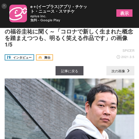
×
e＋(イープラス)アプリ - チケッ
ト・ニュース・スマチケ
表示
eplus inc.
無料 - Google Play
匿名劇壇2年ぶりの長編『賭けてもいいけど』主宰
の福谷圭祐に聞く～「コロナで新しく生まれた概念
を踏まえつつも、明るく笑える作品です」の画像
1/5
SPICER
2021.3.5
インタビュー
舞台
記事に戻る
次の画像