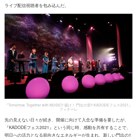
ライブ配信視聴者を包み込んだ。
『Tomorrow, Together with MUSIC!! 届け！ 門出の音!! KADODEフェス2021』
フィナーレ
先の見えない日々が続き、開催に向けて入念な準備を要したが、
『KADODEフェス2021』という同じ時、感動を共有することで、
明日への活力となる前向きなエネルギーが生まれ、新しい門出の1