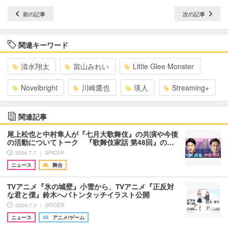
前の記事
次の記事
関連キーワード
清水翔太
當山みれい
Little Glee Monster
Novelbright
川崎鷹也
瑛人
Streaming+
関連記事
尾上松也と中村隼人が『七月大歌舞伎』の共演や今後
の活動についてトーク 『歌舞伎家話 第48回』の…
2026.7.7 ｜ SPICER
ニュース
舞台
TVアニメ『氷の城壁』小雪から、TVアニメ『正反対
な君と僕』鈴木へバトンタッチイラスト公開
2026.7.3 ｜ SPICER
ニュース
アニメ/ゲーム