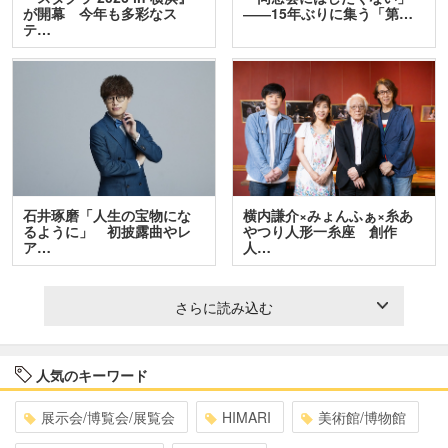
が開幕 今年も多彩なス
――15年ぶりに集う「第…
テ…
石井琢磨「人生の宝物にな
横内謙介×みょんふぁ×糸あ
るように」 初披露曲やレ
やつり人形一糸座 創作
ア…
人…
さらに読み込む
人気のキーワード
展示会/博覧会/展覧会
HIMARI
美術館/博物館