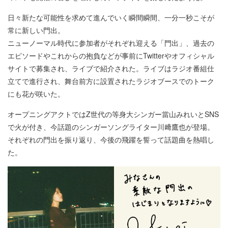
日々新たな可能性を求めて進んでいく瞬間瞬間、一分一秒こそが
常に新しい門出。
ニューノーマル時代に参加者がそれぞれ迎える「門出」、過去の
エピソードやこれからの抱負などが事前にTwitterやオフィシャル
サイトで募集され、ライブで紹介された。ライブはラジオ番組仕
立てで進行され、舞台前方に設置されたラジオブースでのトーク
にも花が咲いた。
オープニングアクトではZ世代の等身大シンガー當山みれいとSNS
で火が付き、今話題のシンガーソングライター川﨑鷹也が登場。
それぞれの門出を振り返り、今後の飛躍を誓って話題曲を熱唱し
た。