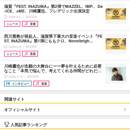
滋賀『FEST. INAZUMA』第2弾でMAZZEL、IMP.、Da
-iCE、≠ME、川崎鷹也、フレデリック出演決定
2026.6.5 ｜ SPICER
ニュース
音楽
西川貴教が発起人、滋賀県下最大の音楽イベント『FE
ST. INAZUMA』第1弾にももクロ、Novelbrigh…
2026.5.8 ｜ SPICER
ニュース
音楽
川崎鷹也が念願の大舞台にーー夢を叶えるために必要
なこと「本気で悩んで、考えてくれる仲間がどれだ…
2026.4.14 ｜ SPICER
インタビュー
音楽
関連サイト
オフィシャルサイト
人気記事ランキング