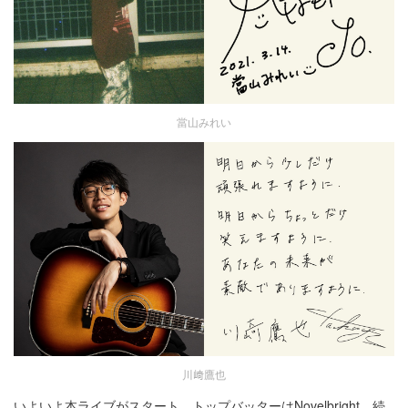
當山みれい
川﨑鷹也
いよいよ本ライブがスタート。トップバッターはNovelbright、続