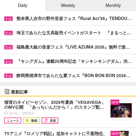
Daily
Weekly
Monthly
熊本県人吉市の野外音楽フェス『Rural Act'26』TENDOU…
1
位
埼玉であらたな文具販売イベントがスタート 『まるっと…
2
位
福島最大級の音楽フェス『LIVE AZUMA 2026』無料で楽…
3
位
『キングダム』連載20周年記念「キンキンキングダム」渋…
4
位
静岡県焼津市であらたな夏フェス『BON BON BON 2026…
5
位
最新記事
猫背のネイビーセゾン、2026年夏曲「VEGAVEGA」
NEW
のMV公開 「あっちいんだから！」のスタンプ配…
20:00 ｜ SPICER
ニュース
動画
音楽
TVアニメ『ロメリア戦記』追加キャストに千葉翔也、
NEW