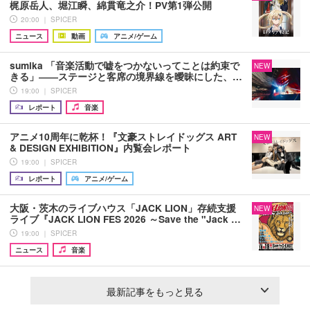
梶原岳人、堀江瞬、綿貫竜之介！PV第1弾公開
20:00 ｜ SPICER
ニュース
動画
アニメ/ゲーム
sumika 「音楽活動で嘘をつかないってことは約束で
NEW
きる」――ステージと客席の境界線を曖昧にした、…
19:00 ｜ SPICER
レポート
音楽
アニメ10周年に乾杯！『文豪ストレイドッグス ART
NEW
& DESIGN EXHIBITION』内覧会レポート
19:00 ｜ SPICER
レポート
アニメ/ゲーム
大阪・茨木のライブハウス「JACK LION」存続支援
NEW
ライブ『JACK LION FES 2026 ～Save the "Jack …
19:00 ｜ SPICER
ニュース
音楽
最新記事をもっと見る