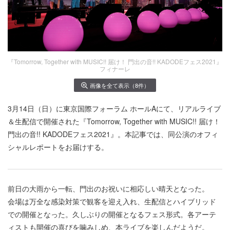
『Tomorrow, Together with MUSIC!! 届け！ 門出の音!! KADODEフェス2021』
フィナーレ
画像を全て表示（8件）
3月14日（日）に東京国際フォーラム ホールAにて、リアルライブ
＆生配信で開催された『Tomorrow, Together with MUSIC!! 届け！
門出の音!! KADODEフェス2021』。本記事では、同公演のオフィ
シャルレポートをお届けする。
前日の大雨から一転、門出のお祝いに相応しい晴天となった。
会場は万全な感染対策で観客を迎え入れ、生配信とハイブリッド
での開催となった。久しぶりの開催となるフェス形式。各アーテ
ィストも開催の喜びを噛みしめ、本ライブを楽しんだようだ。