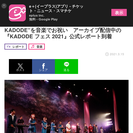
×
e＋(イープラス)アプリ - チケッ
ト・ニュース・スマチケ
表示
eplus inc.
無料 - Google Play
清水翔太、Little Glee Monsterらが“みんなの
KADODE”を音楽でお祝い アーカイブ配信中の
『KADODE フェス 2021』公式レポート到着
レポート
音楽
2021.3.15
ポスト
シェア
送る