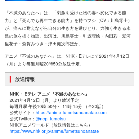
『不滅のあなたへ』は、「刺激を受けた物の姿へ変化できる能
力」と「死んでも再生できる能力」を持つフシ（CV：川島零士）
が、痛みに耐えながら自分の生き方を選びとり、力強く生きる永
遠の旅を描く物語。出演は、川島零士・引坂理絵・内田彩・愛河
里花子・斎賀みつき・津田健次郎ほか。
アニメ『不滅のあなたへ』は、NHK・Eテレにて2021年4月12日
（月）より毎週月曜20時50分放送予定。
放送情報
NHK・ Eテレ アニメ『不滅のあなたへ』
2021年4月12日（月）より放送予定
毎週月曜 午後10時 50分～ 11時 15分 （全20話）
公式サイト：
https://anime-fumetsunoanatae.com
公式Twitter：
@nep_fumetsu
NHKアニメワールド（放送情報はこちら）
https://www.nhk.or.jp/anime/fumetsunoanatae