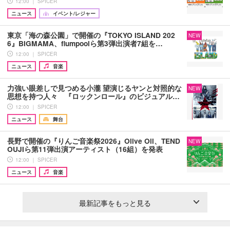
12:00 ｜ SPICER
ニュース
イベント/レジャー
東京「海の森公園」で開催の『TOKYO ISLAND 202
NEW
6』BIGMAMA、flumpoolら第3弾出演者7組を…
12:00 ｜ SPICER
ニュース
音楽
力強い眼差しで見つめる小瀧 望演じるヤンと対照的な
NEW
思想を持つ人々 『ロックンロール』のビジュアル…
12:00 ｜ SPICER
ニュース
舞台
長野で開催の『りんご音楽祭2026』Olive Oil、TEND
NEW
OUJIら第11弾出演アーティスト（16組）を発表
12:00 ｜ SPICER
ニュース
音楽
最新記事をもっと見る