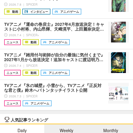
2026.7.8 ｜ SPICER
動画
インタビュー
アニメ/ゲーム
TVアニメ『運命の巻戻士』2027年4月放送決定！キャ
ストに小村将、内山昂輝、天﨑滉平、上田麗奈決定…
2026.7.4 ｜ SPICER+
ニュース
動画
アニメ/ゲーム
TVアニメ『雑用付与術師が自分の最強に気付くまで』
2027年1月から放送決定！追加キャストに渡辺明乃…
2026.7.4 ｜ SPICER
ニュース
動画
アニメ/ゲーム
TVアニメ『氷の城壁』小雪から、TVアニメ『正反対
な君と僕』鈴木へバトンタッチイラスト公開
2026.7.3 ｜ SPICER
ニュース
アニメ/ゲーム
人気記事ランキング
Daily
Weekly
Monthly