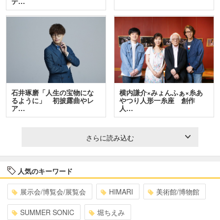
テ…
石井琢磨「人生の宝物にな
横内謙介×みょんふぁ×糸あ
るように」 初披露曲やレ
やつり人形一糸座 創作
ア…
人…
さらに読み込む
人気のキーワード
展示会/博覧会/展覧会
HIMARI
美術館/博物館
SUMMER SONIC
堀ちえみ