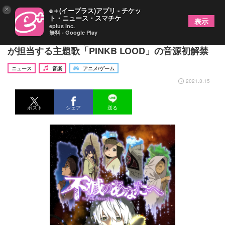
×
e＋(イープラス)アプリ - チケッ
ト・ニュース・スマチケ
表示
eplus inc.
無料 - Google Play
アニメ『不滅のあなたへ』PV公開 宇多田ヒカル
が担当する主題歌「PINKB LOOD」の音源初解禁
ニュース
音楽
アニメ/ゲーム
2021.3.15
ポスト
シェア
送る