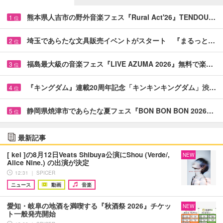
熊本県人吉市の野外音楽フェス『Rural Act'26』TENDOU…
1
位
埼玉であらたな文具販売イベントがスタート 『まるっと…
2
位
福島最大級の音楽フェス『LIVE AZUMA 2026』無料で楽…
3
位
『キングダム』連載20周年記念「キンキンキングダム」渋…
4
位
静岡県焼津市であらたな夏フェス『BON BON BON 2026…
5
位
最新記事
[ kei ]の8月12日Veats Shibuya公演にShou (Verde/,
NEW
Alice Nine.) の出演が決定
12:31 ｜ SPICER
ニュース
動画
音楽
愛知・岐阜の地酒を満喫する『秋酒祭 2026』チケッ
NEW
ト一般発売開始