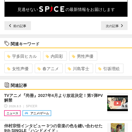
見逃せない
の最新情報をお届けします
前の記事
次の記事
関連キーワード
宇多田ヒカル
内田彩
男性声優
女性声優
春アニメ
川島零士
引坂理絵
関連記事
TVアニメ『尚善』2027年4月より放送決定！第1弾PV
解禁
2026.8.5 ｜ SPICER
ニュース
アニメ/ゲーム
仲村宗悟インタビュー 3つの音楽の色を縫い合わせた
9th SINGLE「ハンドメイド」