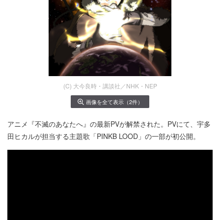
(C) ⼤今良時・講談社／NHK・NEP
画像を全て表示（2件）
アニメ『不滅のあなたへ』の最新PVが解禁された。PVにて、宇多
田ヒカルが担当する主題歌「PINKB LOOD」の一部が初公開。