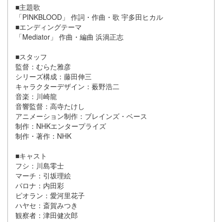
■主題歌
「PINKBLOOD」 作詞・作曲・歌 宇多田ヒカル
■エンディングテーマ
「Mediator」 作曲・編曲 浜渦正志
■スタッフ
監督：むらた雅彦
シリーズ構成：藤田伸三
キャラクターデザイン：薮野浩二
音楽：川崎龍
音響監督：高寺たけし
アニメーション制作：ブレインズ・ベース
制作：NHKエンタープライズ
制作・著作：NHK
■キャスト
フシ：川島零士
マーチ：引坂理絵
パロナ：内田彩
ピオラン：愛河里花子
ハヤセ：斎賀みつき
観察者：津田健次郎