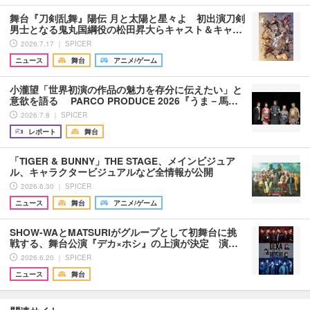
舞台『刀剣乱舞』陽伝 月と太陽と星々よ 初出演刀剣
男士となる鬼丸国綱役の松田昇大らキャスト＆キャ…
2026.7.17 ｜ SPICER
ニュース
舞台
アニメ/ゲーム
小瀧望「世界初演の作品の魅力を存分に伝えたい」と
意欲を語る PARCO PRODUCE 2026『うま－馬…
2026.7.8 ｜ SPICER
レポート
舞台
「TIGER & BUNNY」THE STAGE、メインビジュア
ル、キャラクタービジュアルなど全情報が公開
2026.6.30 ｜ SPICER
ニュース
舞台
アニメ/ゲーム
SHOW-WAとMATSURIがグループとして初舞台に挑
戦する、舞台公演『デカ×ホシ』の上演が決定 演…
2026.6.20 ｜ SPICER
ニュース
舞台