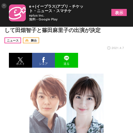
×
e＋(イープラス)アプリ - チケッ
ト・ニュース・スマチケ
表示
eplus inc.
無料 - Google Play
黒澤明作品の舞台化『醉いどれ天使』新キャストと
して田畑智子と篠田麻里子の出演が決定
ニュース
舞台
2021.4.7
ポスト
シェア
送る