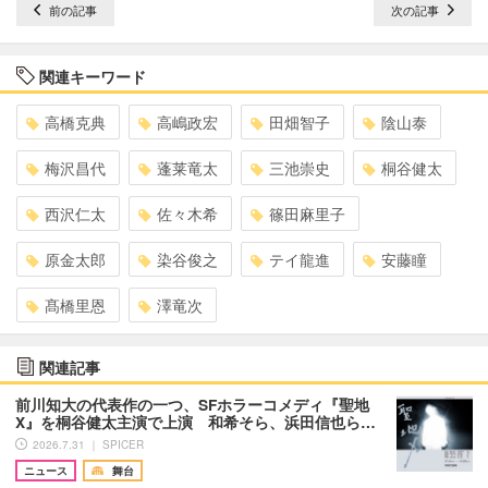
前の記事
次の記事
関連キーワード
高橋克典
高嶋政宏
田畑智子
陰山泰
梅沢昌代
蓬莱竜太
三池崇史
桐谷健太
西沢仁太
佐々木希
篠田麻里子
原金太郎
染谷俊之
テイ龍進
安藤瞳
髙橋里恩
澤竜次
関連記事
前川知大の代表作の一つ、SFホラーコメディ『聖地
X』を桐谷健太主演で上演 和希そら、浜田信也ら…
2026.7.31 ｜ SPICER
ニュース
舞台