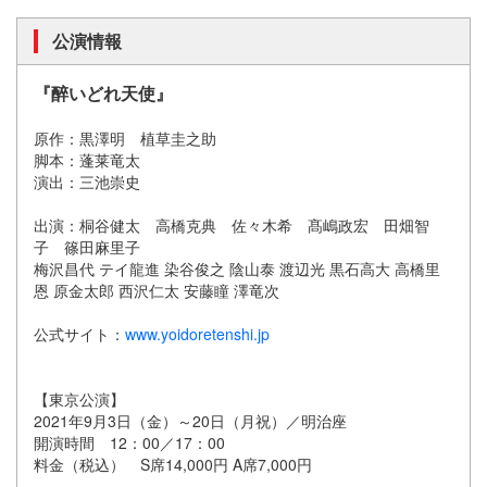
公演情報
『醉いどれ天使』
原作：黒澤明 植草圭之助
脚本：蓬莱竜太
演出：三池崇史
出演：桐谷健太 高橋克典 佐々木希 髙嶋政宏 田畑智
子 篠田麻里子
梅沢昌代 テイ龍進 染谷俊之 陰山泰 渡辺光 黒石高大 高橋里
恩 原金太郎 西沢仁太 安藤瞳 澤竜次
公式サイト：
www.yoidoretenshi.jp
【東京公演】
2021年9月3日（金）～20日（月祝）／明治座
開演時間 12：00／17：00
料金（税込） S席14,000円 A席7,000円