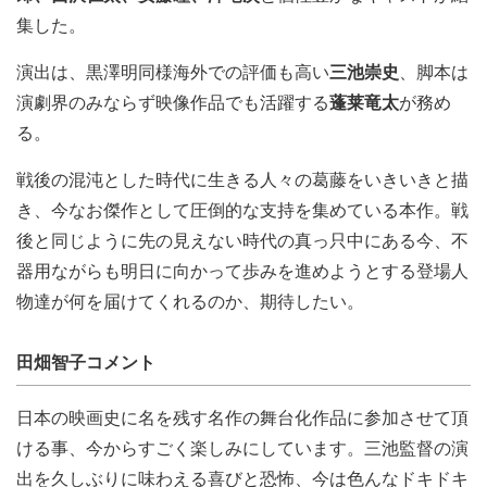
集した。
演出は、黒澤明同様海外での評価も高い
三池崇史
、脚本は
演劇界のみならず映像作品でも活躍する
蓬莱竜太
が務め
る。
戦後の混沌とした時代に生きる人々の葛藤をいきいきと描
き、今なお傑作として圧倒的な支持を集めている本作。戦
後と同じように先の見えない時代の真っ只中にある今、不
器用ながらも明日に向かって歩みを進めようとする登場人
物達が何を届けてくれるのか、期待したい。
田畑智子コメント
日本の映画史に名を残す名作の舞台化作品に参加させて頂
ける事、今からすごく楽しみにしています。三池監督の演
出を久しぶりに味わえる喜びと恐怖、今は色んなドキドキ