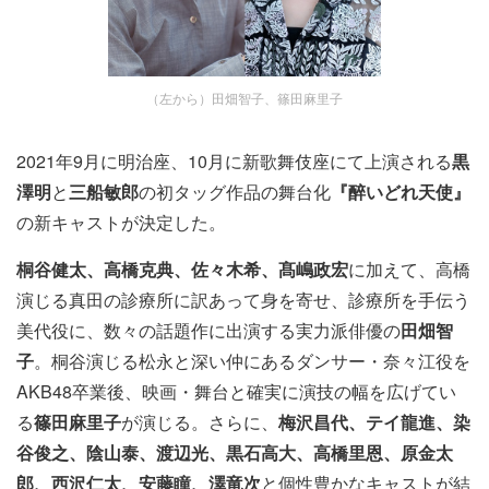
（左から）田畑智子、篠田麻里子
2021年9月に明治座、10月に新歌舞伎座にて上演される
黒
澤明
と
三船敏郎
の初タッグ作品の舞台化
『醉いどれ天使』
の新キャストが決定した。
桐谷健太、高橋克典、佐々木希、髙嶋政宏
に加えて、高橋
演じる真田の診療所に訳あって身を寄せ、診療所を手伝う
美代役に、数々の話題作に出演する実力派俳優の
田畑智
子
。桐谷演じる松永と深い仲にあるダンサー・奈々江役を
AKB48卒業後、映画・舞台と確実に演技の幅を広げてい
る
篠田麻里子
が演じる。さらに、
梅沢昌代、テイ龍進、染
谷俊之、陰山泰、渡辺光、黒石高大、高橋里恩、原金太
郎、西沢仁太、安藤瞳、澤竜次
と個性豊かなキャストが結