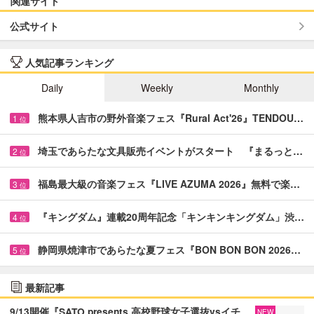
関連サイト
公式サイト
人気記事ランキング
Daily
Weekly
Monthly
熊本県人吉市の野外音楽フェス『Rural Act'26』TENDOU…
1
位
埼玉であらたな文具販売イベントがスタート 『まるっと…
2
位
福島最大級の音楽フェス『LIVE AZUMA 2026』無料で楽…
3
位
『キングダム』連載20周年記念「キンキンキングダム」渋…
4
位
静岡県焼津市であらたな夏フェス『BON BON BON 2026…
5
位
最新記事
9/13開催『SATO presents 高校野球女子選抜vsイチ
NEW