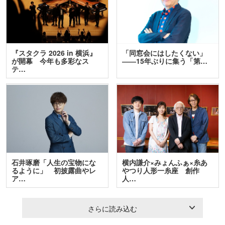
『スタクラ 2026 in 横浜』
「同窓会にはしたくない」
が開幕 今年も多彩なス
――15年ぶりに集う「第…
テ…
石井琢磨「人生の宝物にな
横内謙介×みょんふぁ×糸あ
るように」 初披露曲やレ
やつり人形一糸座 創作
ア…
人…
さらに読み込む