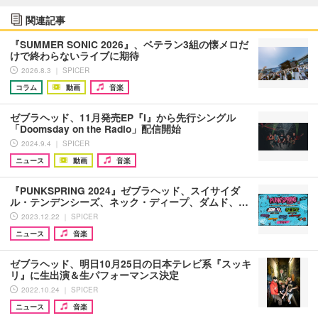
関連記事
『SUMMER SONIC 2026』、ベテラン3組の懐メロだ
けで終わらないライブに期待
2026.8.3 ｜ SPICER
コラム
動画
音楽
ゼブラヘッド、11月発売EP『I』から先行シングル
「Doomsday on the Radio」配信開始
2024.9.4 ｜ SPICER
ニュース
動画
音楽
『PUNKSPRING 2024』ゼブラヘッド、スイサイダ
ル・テンデンシーズ、ネック・ディープ、ダムド、…
2023.12.22 ｜ SPICER
ニュース
音楽
ゼブラヘッド、明日10月25日の日本テレビ系『スッキ
リ』に生出演＆生パフォーマンス決定
2022.10.24 ｜ SPICER
ニュース
音楽