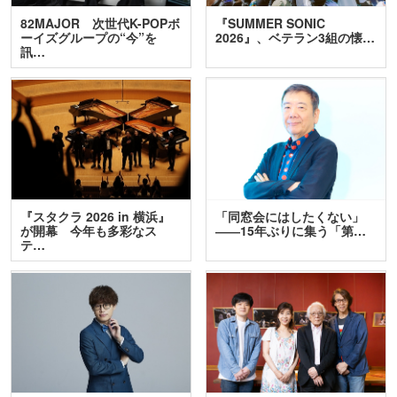
82MAJOR 次世代K-POPボ
『SUMMER SONIC
ーイズグループの“今”を
2026』、ベテラン3組の懐…
訊…
『スタクラ 2026 in 横浜』
「同窓会にはしたくない」
が開幕 今年も多彩なス
――15年ぶりに集う「第…
テ…