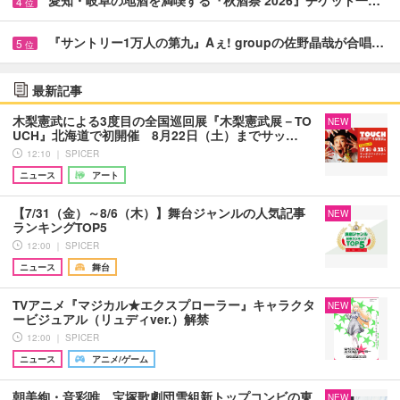
愛知・岐阜の地酒を満喫する『秋酒祭 2026』チケット一…
4
位
『サントリー1万人の第九』Aぇ! groupの佐野晶哉が合唱…
5
位
最新記事
木梨憲武による3度目の全国巡回展『木梨憲武展－TO
NEW
UCH』北海道で初開催 8月22日（土）までサッ…
12:10 ｜ SPICER
ニュース
アート
【7/31（金）～8/6（木）】舞台ジャンルの人気記事
NEW
ランキングTOP5
12:00 ｜ SPICER
ニュース
舞台
TVアニメ『マジカル★エクスプローラー』キャラクタ
NEW
ービジュアル（リュディver.）解禁
12:00 ｜ SPICER
ニュース
アニメ/ゲーム
朝美絢・音彩唯、宝塚歌劇団雪組新トップコンビの東
NEW