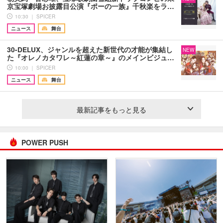
京宝塚劇場お披露目公演『ポーの一族』千秋楽をラ…
10:30 ｜ SPICER
ニュース
舞台
30-DELUX、ジャンルを超えた新世代の才能が集結し
NEW
た『オレノカタワレ～紅蓮の章～』のメインビジュ…
10:00 ｜ SPICER
ニュース
舞台
最新記事をもっと見る
POWER PUSH