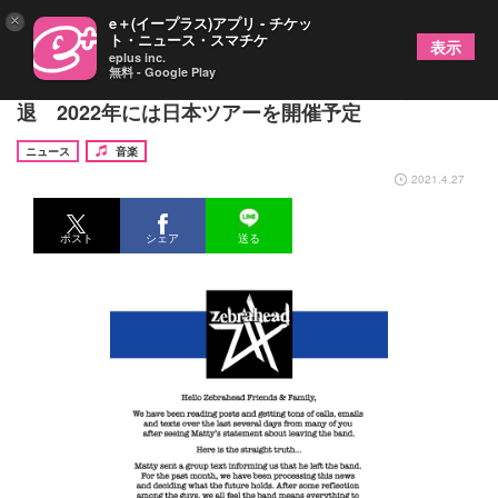
×
e＋(イープラス)アプリ - チケッ
ト・ニュース・スマチケ
表示
eplus inc.
無料 - Google Play
ゼブラへッドからマッティ・ルイス（Vo/G）が脱
退 2022年には日本ツアーを開催予定
ニュース
音楽
2021.4.27
ポスト
シェア
送る