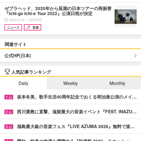
ゼブラヘッド、2020年から延期の日本ツアーの再振替
『Ichi-go Ichi-e Tour 2022』公演日程が決定
2022.5.10 ｜ SPICER
ニュース
音楽
関連サイト
公式HP(日本)
人気記事ランキング
Daily
Weekly
Monthly
坂本冬美、歌手生活40周年記念でおくる明治座公演のメイ…
1
位
西川貴教に直撃、滋賀最大の音楽イベント『FEST. INAZU…
2
位
福島最大級の音楽フェス『LIVE AZUMA 2026』無料で楽…
3
位