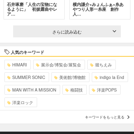
石井琢磨「人生の宝物にな
横内謙介×みょんふぁ×糸あ
るように」 初披露曲やレ
やつり人形一糸座 創作
ア…
人…
さらに読み込む
人気のキーワード
HIMARI
展示会/博覧会/展覧会
堀ちえみ
SUMMER SONIC
美術館/博物館
indigo la End
MAN WITH A MISSION
格闘技
洋楽POPS
洋楽ロック
キーワードをもっと見る