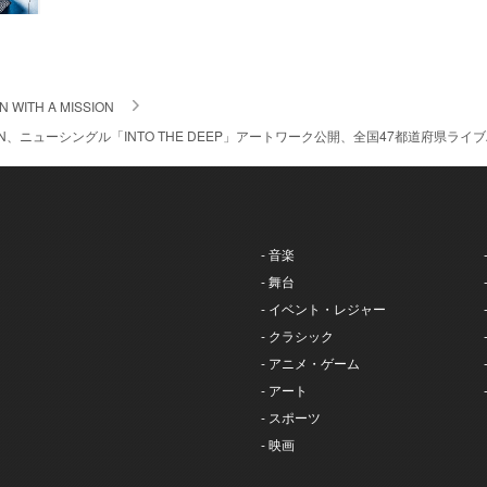
N WITH A MISSION
ISSION、ニューシングル「INTO THE DEEP」アートワーク公開、全国47都道府
- 音楽
- 舞台
- イベント・レジャー
- クラシック
- アニメ・ゲーム
- アート
- スポーツ
- 映画