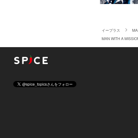
イープラス
MA
MAN WITH A M