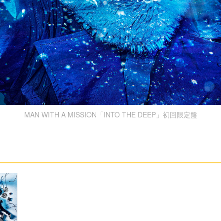
MAN WITH A MISSION「INTO THE DEEP」初回限定盤