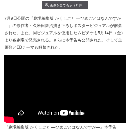
画像を全て表示（11件）
7月9日公開の『劇場編集版 かくしごと ―ひめごとはなんですか
―』の原作者・久米田康治描き下ろしポスタービジュアルが解禁
された。また、同ビジュアルを使用したムビチケも5月14日（金）
より各劇場で発売される。さらに本予告も公開された。そして主
題歌とEDテーマも解禁された。
『劇場編集版 かくしごと ―ひめごとはなんですか―』本予告