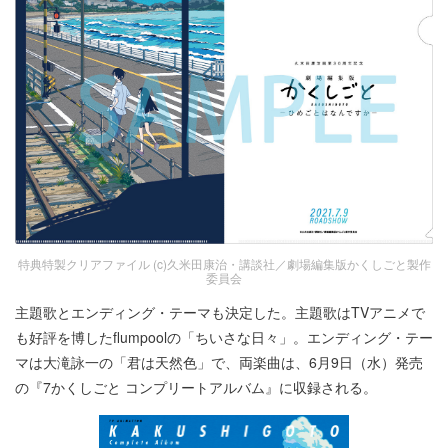
特典特製クリアファイル (c)久米田康治・講談社／劇場編集版かくしごと製作
委員会
主題歌とエンディング・テーマも決定した。主題歌はTVアニメで
も好評を博したflumpoolの「ちいさな日々」。エンディング・テー
マは大滝詠一の「君は天然色」で、両楽曲は、6月9日（水）発売
の『7かくしごと コンプリートアルバム』に収録される。