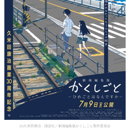
(c)久米田康治・講談社／劇場編集版かくしごと製作委員会