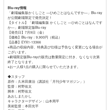
Blu-ray情報
「劇場編集版かくしごと ―ひめごとはなんですか―」Blu-ray
が公開劇場限定で発売決定！
【タイトル】「劇場編集版 かくしごと ―ひめごとはなんです
か―」劇場限定版Blu-ray
【発売日】7月9日（金）
【価格】Blu-ray：9,900円（税込）
【品番】EYX1-13366
※商品の収録内容、特典及び仕様は予告なく変更になる場合が
ございます。
※劇場限定版Blu-rayの販売は数量限定に付き、なくなり次第
終了となります。
※お一人様1点の購入に限らせていただきます。
◆スタッフ
原作：久米田康治（講談社「月刊少年マガジン」）
監督：村野佑太
脚本：村野佑太
あおしまたかし
キャラクターデザイン：山本周平
美術監督：本田光平