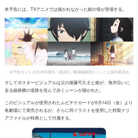
本予告には、TVアニメでは描かれなかった姫の母が登場する。
本予告カット (c)久米田康治・講談社／劇場編集版かくしごと製作委員会
そしてポスタービジュアルは父の後藤可久士と姫が、海岸沿いに
走る線路横の道路を並んで歩くシーンが描かれた。
このビジュアルが使用されたムビチケカードが5月14日（金）より
各劇場にて発売されるが、さらに同イラストを使用した特製クリ
アファイルが特典として付属する。