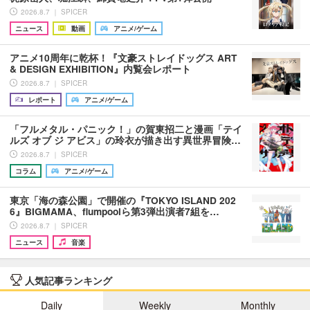
2026.8.7 ｜ SPICER
ニュース
動画
アニメ/ゲーム
アニメ10周年に乾杯！『文豪ストレイドッグス ART
& DESIGN EXHIBITION』内覧会レポート
2026.8.7 ｜ SPICER
レポート
アニメ/ゲーム
「フルメタル・パニック！」の賀東招二と漫画「テイ
ルズ オブ ジ アビス」の玲衣が描き出す異世界冒険…
2026.8.7 ｜ SPICER
コラム
アニメ/ゲーム
東京「海の森公園」で開催の『TOKYO ISLAND 202
6』BIGMAMA、flumpoolら第3弾出演者7組を…
2026.8.7 ｜ SPICER
ニュース
音楽
人気記事ランキング
Daily
Weekly
Monthly