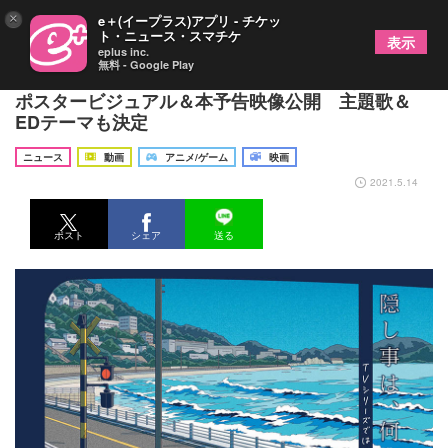
×
e＋(イープラス)アプリ - チケッ
ト・ニュース・スマチケ
表示
eplus inc.
無料 - Google Play
『劇場編集版 かくしごと』久米田康治描きおろし
ポスタービジュアル＆本予告映像公開 主題歌＆
EDテーマも決定
ニュース
動画
アニメ/ゲーム
映画
2021.5.14
ポスト
シェア
送る