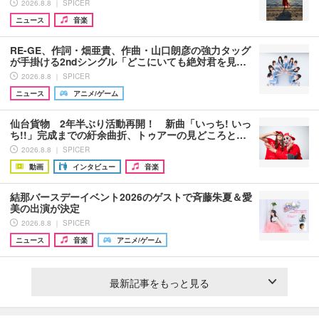
2026.8.8 ｜ SPICER
ニュース
音楽
RE-GE、作詞・畑亜貴、作曲・山口朗彦の強力タッグ
が手掛ける2ndシングル「どこにいても絶対君を見…
2026.8.8 ｜ SPICER
ニュース
アニメ/ゲーム
仙台貨物 2年半ぶり活動再開！ 新曲「いっち! いっ
ち!!」完成までの紆余曲折、トゥアーの見どころと…
2026.8.8 ｜ SPICER
動画
インタビュー
音楽
結那バースデーイベント2026のゲストで斉藤朱夏＆愛
美の出演が決定
2026.8.8 ｜ SPICER
ニュース
音楽
アニメ/ゲーム
最新記事をもっと見る