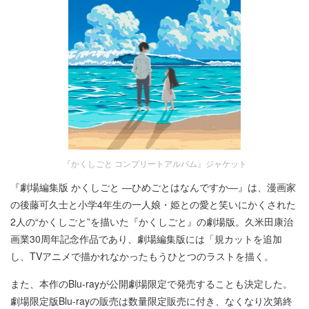
『かくしごと コンプリートアルバム』ジャケット
『劇場編集版 かくしごと ―ひめごとはなんですか―』は、漫画家
の後藤可久士と小学4年生の一人娘・姫との愛と笑いにかくされた
2人の“かくしごと”を描いた『かくしごと』の劇場版。久米田康治
画業30周年記念作品であり、劇場編集版には「規カットを追加
し、TVアニメで描かれなかったもうひとつのラストを描く。
また、本作のBlu-rayが公開劇場限定で発売することも決定した。
劇場限定版Blu-rayの販売は数量限定販売に付き、なくなり次第終