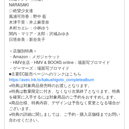
NARASAKI
◇絶望少女達
風浦可符香：野中 藍
木津千里：井上麻里奈
木村カエレ：小林ゆう
関内・マリア・太郎：沢城みゆき
日塔奈美：新谷良子
＜店舗別特典＞
・Amazon：メガジャケット
・HMV全店・HMV & BOOKS online：場面写ブロマイド
・ゲーマーズ：場面写ブロマイド
■主要EC販売ページへのリンクはこちら
https://avex.lnk.to/kakushigoto_completealbum
※特典は対象商品発売時のお渡しとなります。
※特典は数量限定に付き、なくなり次第終了となります。特典
を確実に入手するには対象商品のご予約をおすすめします。
※商品仕様、特典内容、デザインは予告なく変更となる場合が
ございます。
※特典の詳細に関しましては、ご予約・購入店舗様までお問い
合わせください。