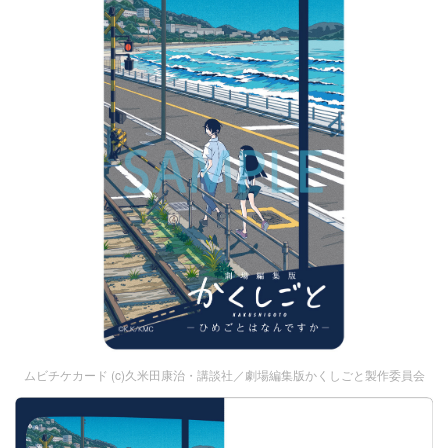
ムビチケカード (c)久米田康治・講談社／劇場編集版かくしごと製作委員会