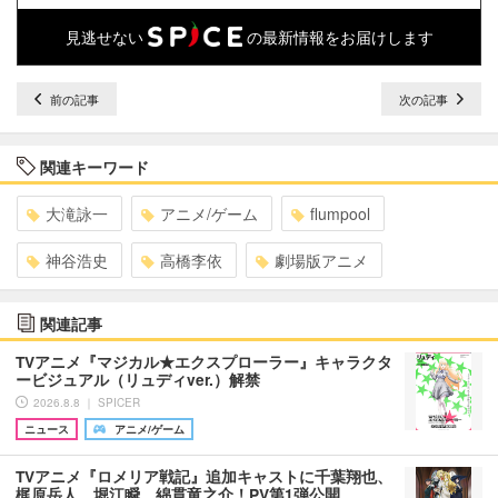
見逃せない
の最新情報をお届けします
前の記事
次の記事
関連キーワード
大滝詠一
アニメ/ゲーム
flumpool
神谷浩史
高橋李依
劇場版アニメ
関連記事
TVアニメ『マジカル★エクスプローラー』キャラクタ
ービジュアル（リュディver.）解禁
2026.8.8 ｜ SPICER
ニュース
アニメ/ゲーム
TVアニメ『ロメリア戦記』追加キャストに千葉翔也、
梶原岳人、堀江瞬、綿貫竜之介！PV第1弾公開