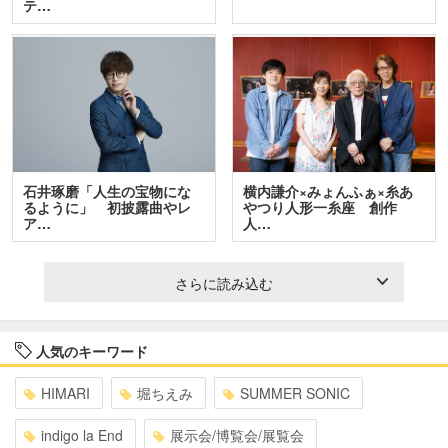
テ…
石井琢磨「人生の宝物にな
横内謙介×みょんふぁ×糸あ
るように」 初披露曲やレ
やつり人形一糸座 創作
ア…
人…
さらに読み込む
人気のキーワード
HIMARI
堀ちえみ
SUMMER SONIC
indigo la End
展示会/博覧会/展覧会