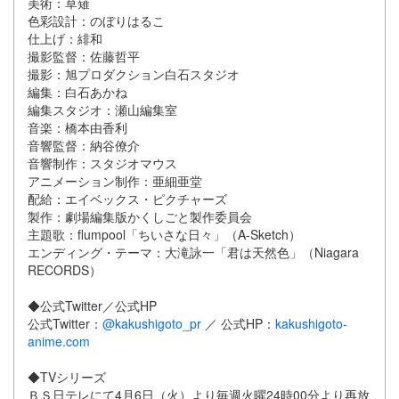
美術：草薙
色彩設計：のぼりはるこ
仕上げ：緋和
撮影監督：佐藤哲平
撮影：旭プロダクション白石スタジオ
編集：白石あかね
編集スタジオ：瀬山編集室
音楽：橋本由香利
音響監督：納谷僚介
音響制作：スタジオマウス
アニメーション制作：亜細亜堂
配給：エイベックス・ピクチャーズ
製作：劇場編集版かくしごと製作委員会
主題歌：flumpool「ちいさな日々」（A-Sketch）
エンディング・テーマ：大滝詠一「君は天然色」（Niagara
RECORDS）
◆公式Twitter／公式HP
公式Twitter：
@kakushigoto_pr
／ 公式HP：
kakushigoto-
anime.com
◆TVシリーズ
ＢＳ日テレにて4月6日（火）より毎週火曜24時00分より再放