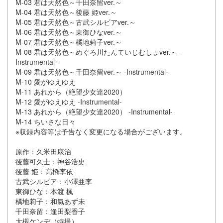
M-03 君は天然色～千田奈留ver.～
M-04 君は天然色～後藤 姫ver.～
M-05 君は天然色～古武シルビアver.～
M-06 君は天然色～東御ひなver.～
M-07 君は天然色～橘地莉子ver.～
M-08 君は天然色～めぐろ川たんていじむしょver.～ -
Instrumental-
M-09 君は天然色～千田奈留ver.～ -Instrumental-
M-10 愛がゆえゆえ
M-11 あれから（絶望少女達2020）
M-12 愛がゆえゆえ -Instrumental-
M-13 あれから（絶望少女達2020） -Instrumental-
M-14 ちいさな日々
※収録内容等は予告なく変更になる場合がございます。
原作：久米田康治
後藤可久士：神谷浩史
後藤 姫：高橋李依
古武シルビア：小澤亜李
東御ひな：本渡 楓
橘地莉子：和氣あず未
千田奈留：逢田梨香子
大槻ケンヂ（特撮）