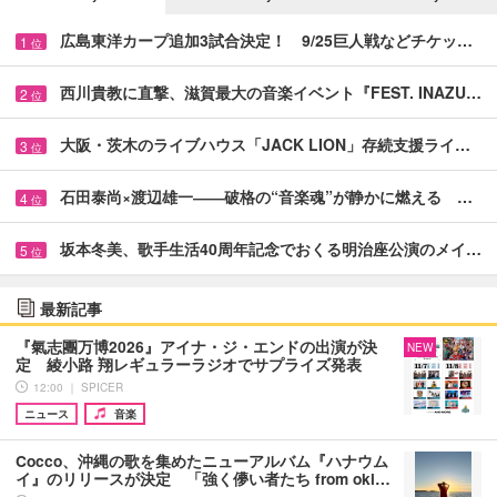
広島東洋カープ追加3試合決定！ 9/25巨人戦などチケッ…
1
位
西川貴教に直撃、滋賀最大の音楽イベント『FEST. INAZU…
2
位
大阪・茨木のライブハウス「JACK LION」存続支援ライ…
3
位
石田泰尚×渡辺雄一――破格の“音楽魂”が静かに燃える …
4
位
坂本冬美、歌手生活40周年記念でおくる明治座公演のメイ…
5
位
最新記事
『氣志團万博2026』アイナ・ジ・エンドの出演が決
NEW
定 綾小路 翔レギュラーラジオでサプライズ発表
12:00 ｜ SPICER
ニュース
音楽
Cocco、沖縄の歌を集めたニューアルバム『ハナウム
イ』のリリースが決定 「強く儚い者たち from oki…