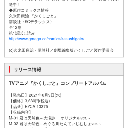
送中！
◆原作コミックス情報
久米田康治 『かくしごと』
講談社〈KCデラックス〉
全12巻
第1話試し読み
http://www.gmaga.co/comics/kakushigoto/
(c)久米田康治・講談社／劇場編集版かくしごと製作委員会
リリース情報
TVアニメ『かくしごと』コンプリートアルバム
【発売日】2021年6月9日(水)
【価格】3,630円(税込)
【品番】EYCA-13375
【収録内容】
M-01 君は天然色～大滝詠一 オリジナルver.～
M-02 君は天然色～めぐろ川たんていじむしょver.～