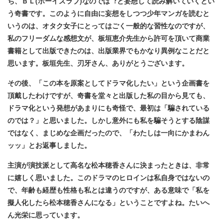
ち、ＢＬ(ボーイズラブ)なのでは︖と妄想して読み解いていくとい
う奇書です。このように⾃由に妄想をしつつ少年マンガを読むと
いうのは、オタク⼥⼦にとってはごく⼀般的な習性なのですが、
私のフリーダムな感想⽂が、板垣恵介先生から許可を頂いて商業
書籍として出版できたのは、出版業界でもかなり異例なことだと
思います。板垣先生、刃牙さん、ありがとうございます。
その後、「この本を原案としてドラマ化したい」という企画書を
頂戴したわけですが、奇書を堂々と出版した私の目から⾒ても、
ドラマ化という発想があまりにも奇怪で、最初は「騙されている
のでは？」と思いました。しかし意外にも私を騙そうとする陰謀
ではなく、まじめな企画だったので、「わたしは⼀向にかまわん
ッッ」とお返事しました。
主演が演技派として高名な松本穂香さんに決まったときは、非常
に嬉しく思いました。このドラマのヒロインは私⾃身ではないの
で、年齢も経歴も性格も私とは違うのですが、ある意味で「私を
擬人化したら松本穂香さんになる」ということですよね。たいへ
ん光栄に思っています。