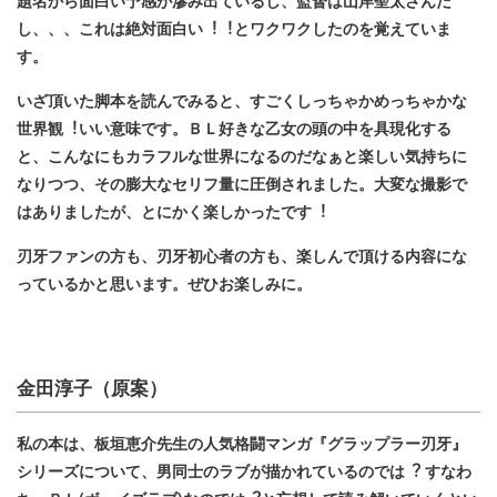
題名から面⽩い予感が滲み出ているし、監督は⼭岸聖太さんだ
し、、、これは絶対面⽩い︕︕とワクワクしたのを覚えていま
す。
いざ頂いた脚本を読んでみると、すごくしっちゃかめっちゃかな
世界観︕いい意味です。ＢＬ好きな⼄⼥の頭の中を具現化する
と、こんなにもカラフルな世界になるのだなぁと楽しい気持ちに
なりつつ、その膨⼤なセリフ量に圧倒されました。⼤変な撮影で
はありましたが、とにかく楽しかったです︕
刃牙ファンの方も、刃牙初心者の方も、楽しんで頂ける内容にな
っているかと思います。ぜひお楽しみに。
⾦⽥淳⼦（原案）
私の本は、板垣恵介先生の人気格闘マンガ『グラップラー刃牙』
シリーズについて、男同⼠のラブが描かれているのでは︖ すなわ