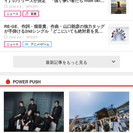
イ』のリリースが決定 「強く儚い者たち from oki…
2026.8.8 ｜ SPICER
ニュース
音楽
RE-GE、作詞・畑亜貴、作曲・山口朗彦の強力タッグ
が手掛ける2ndシングル「どこにいても絶対君を見…
2026.8.8 ｜ SPICER
ニュース
アニメ/ゲーム
最新記事をもっと見る
POWER PUSH