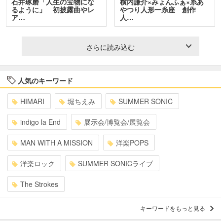
石井琢磨「人生の宝物にな
横内謙介×みょんふぁ×糸あ
るように」 初披露曲やレ
やつり人形一糸座 創作
ア…
人…
さらに読み込む
人気のキーワード
HIMARI
堀ちえみ
SUMMER SONIC
indigo la End
展示会/博覧会/展覧会
MAN WITH A MISSION
洋楽POPS
洋楽ロック
SUMMER SONICライブ
The Strokes
キーワードをもっと見る