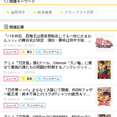
関連キーワード
金田淳子
松本穂香
グラップラー刃牙
関連記事
『バキ外伝 烈海王は異世界転生しても一向にかまわ
んッッ』の舞台化が決定 演出・脚本は田中大祐、…
2026.7.28 ｜ SPICER
ニュース
舞台
アニメ/ゲーム
アニメ『刃牙道』第2クール、Chevon「六ノ輪」に乗
せて最強の漢たちの死闘が炸裂するノンクレジット…
2026.6.18 ｜ SPICER
ニュース
動画
アニメ/ゲーム
『刃⽛博ッッ!!』まもなく大阪にて開催、RIZINフェザ
ー級王者・鈴木千裕とのコラボTシャツの販売＆ツ…
2026.4.21 ｜ SPICER
ニュース
アニメ/ゲーム
アニメ『刃牙道』OPテーマにWANIMA、EDテーマに