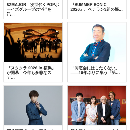
82MAJOR 次世代K-POPボ
『SUMMER SONIC
ーイズグループの“今”を
2026』、ベテラン3組の懐…
訊…
『スタクラ 2026 in 横浜』
「同窓会にはしたくない」
が開幕 今年も多彩なス
――15年ぶりに集う「第…
テ…