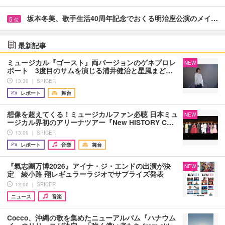
坂本冬美、歌手生活40周年記念でおくる明治座公演のメイ…
5
位
最新記事
ミュージカル『ゴースト』両バージョンのゲネプロレ
NEW
ポート 3度目のサムを演じる浦井健治と星風まど…
13:30 ｜ SPICER
レポート
舞台
想像を超えてくる！ミュージカルファン必聴 日本ミュ
NEW
ージカル界初のアリーナツアー『New HISTORY C…
13:00 ｜ SPICER
レポート
音楽
舞台
『氣志團万博2026』アイナ・ジ・エンドの出演が決
NEW
定 綾小路 翔レギュラーラジオでサプライズ発表
12:00 ｜ SPICER
ニュース
音楽
Cocco、沖縄の歌を集めたニューアルバム『ハナウム