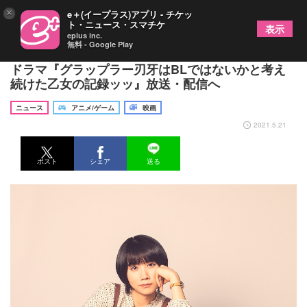
×
e＋(イープラス)アプリ - チケッ
ト・ニュース・スマチケ
表示
eplus inc.
無料 - Google Play
松本穂香が『刃牙』をBLとして読み解く愛好家に
ドラマ『グラップラー刃牙はBLではないかと考え
続けた⼄⼥の記録ッッ』放送・配信へ
ニュース
アニメ/ゲーム
映画
2021.5.21
ポスト
シェア
送る