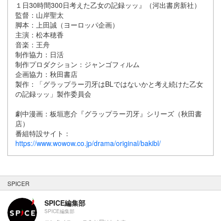
１日30時間300日考えた⼄⼥の記録ッッ』（河出書房新社）
監督：⼭岸聖太
脚本：上⽥誠（ヨーロッパ企画）
主演：松本穂香
⾳楽：王⾈
制作協⼒：日活
制作プロダクション：ジャンゴフィルム
企画協⼒：秋⽥書店
製作：「グラップラー刃牙はBLではないかと考え続けた⼄⼥
の記録ッッ」製作委員会
劇中漫画：板垣恵介『グラップラー刃牙』シリーズ（秋田書
店）
番組特設サイト：
https://www.wowow.co.jp/drama/original/bakibl/
SPICER
SPICE編集部
SPICE編集部