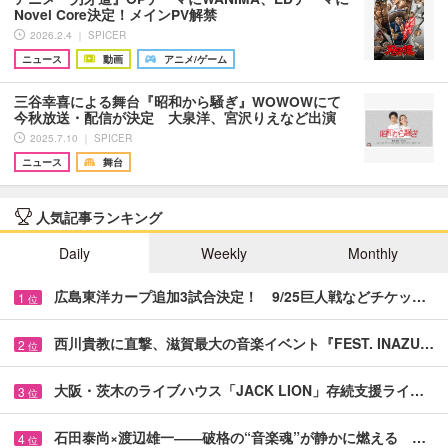
Novel Core決定！メインPV解禁
2026.2.4 ｜ SPICER
ニュース
動画
アニメ/ゲーム
三谷幸喜による舞台『昭和から騒ぎ』WOWOWにて
今秋放送・配信が決定 大泉洋、宮沢りえなど出演
2025.7.10 ｜ SPICER
ニュース
舞台
人気記事ランキング
Daily
Weekly
Monthly
広島東洋カープ追加3試合決定！ 9/25巨人戦などチケッ…
1
位
西川貴教に直撃、滋賀最大の音楽イベント『FEST. INAZU…
2
位
大阪・茨木のライブハウス「JACK LION」存続支援ライ…
3
位
石田泰尚×渡辺雄一――破格の“音楽魂”が静かに燃える …
4
位