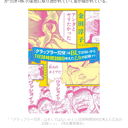
が“刃牙×BL”の妄想に取り憑かれていく姿が描かれている。
『『グラップラー刃牙』はＢＬではないかと１日30時間300日考えた⼄⼥の
記録ッッ』（河出書房新社）