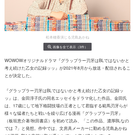
松本穂香演じる児島あかね
画像を全て表示（3件）
WOWOWオリジナルドラマ『グラップラー刃牙はBLではないかと
考え続けた⼄⼥の記録ッッ』が2021年8月から放送・配信されるこ
とが決定した。
『グラップラー刃牙はBLではないかと考え続けた⼄⼥の記録ッ
ッ』は、⾦田淳⼦氏の同名エッセイをドラマ化した作品。金田氏
は、17歳にして地下格闘技場の王者として君臨する範馬刃牙らが
様々な猛者たちと戦いを繰り広げる漫画『グラップラー刃牙』
（板垣恵介著/秋田書店）を初めて読み、「この作品、濃厚BLなの
では︖」と発想。作中では、⽂房具メーカーに勤める児島あかね