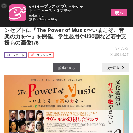
×
e＋(イープラス)アプリ - チケッ
ト・ニュース・スマチケ
表示
eplus inc.
無料 - Google Play
京都コンサートホールが「コロナに屈しない」をコ
ンセプトに『The Power of Music〜いまこそ、音
楽の力を〜』を開催、学生起用やU30割など若手支
援もの画像1/6
SPICER+
2021.5.27
レポート
クラシック
記事に戻る
次の画像