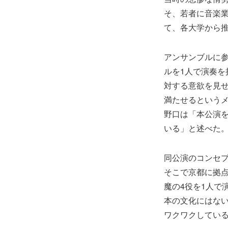
そ、若者に音楽
て、各大学から推
アンサンブルに
ルを1人で演奏
対する意欲を見
満たせるという
野口は「本公演
いる」と述べた
同公演のコンセ
そこで京都に拠
魔の4役を1人で
本の文化にはな
ワクワクしてい