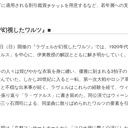
下に適用される割引鑑賞
を用意するなど、若年層への
が幻視したワルツ』■
2日（日）開催の『ラヴェルが幻視したワルツ』では、1920年
ァルス」を中心に、伊東教授の解説とともに解き明かしていく
ンの人々は煌びやかな衣装を身に纏い、優雅に刻まれる3拍子
んでいた。しかし20世紀に入ると一転、第一次大戦やロシア
クと不穏な出来事が続く。ラヴェルはこれらの経験を経て、ウ
を振り返り「ラ・ヴァルス」に書き留めた。同公演ではウィー
の三ッ石潤司による、同楽曲に散りばめられたワルツの要素を
教授は「京都コンサートホールから「コロナ禍に響く公演にし