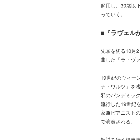
起用し、30歳以
っていく。
■『ラヴェル
先頭を切る10月
曲した「ラ・ヴ
19世紀のウィー
ナ・ワルツ」を嗜
邪のパンデミッ
流行した19世紀
家兼ピアニスト
で演奏される。
解説を行う伊東