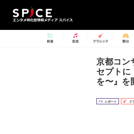
京都コン
セプトに『
を〜』を
レポート
ク