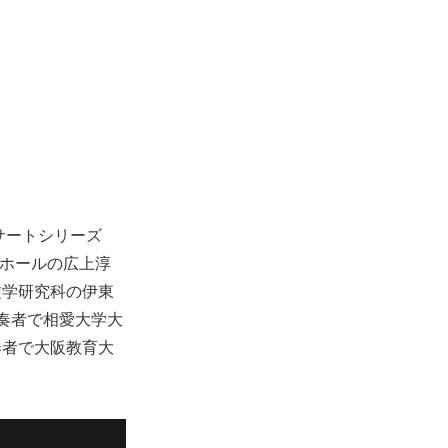
サートシリーズ
。同ホールの広上淳
文学研究科の伊東
奏者で相愛大学大
奏者で大阪教育大