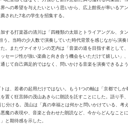
業界への希望を与えたいという思いから、広上館長が率いるア
薦された7名の学生を招集する。
参加する打楽器の清川は「四種類の太鼓とトライアングル、タ
を担う。当時の少人数で演奏していた時代背景を感じながら演奏
せた。またヴァイオリンの芝内は「音楽の道を目指す者として
メッセージ性が強い楽曲と向き合う機会をいただけて嬉しい」
を通じて自己満足的ではなく、問いかける音楽を演奏できるよ
。
プトは、若者の起用だけではない。もう1つの軸は「京都でしか
点を置く狂言師の茂山あきらに朗読を託すことにした。語り手
演じ分ける。茂山は「真の幸福とは何かと問いかけている、考
い悪魔の表現や、音楽と合わせた朗読など、今からどんなこと
る」と期待感を示した。