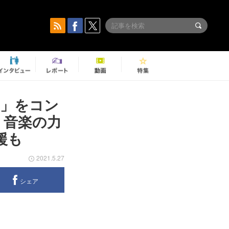
い」をコン
そ、音楽の力
援も
2021.5.27
シェア