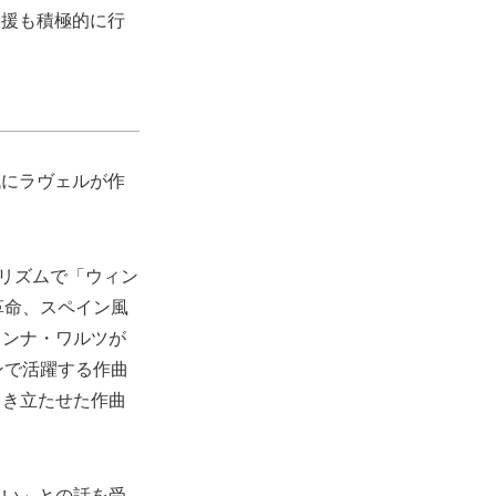
支援も積極的に行
代にラヴェルが作
。
のリズムで「ウィン
革命、スペイン風
ィンナ・ワルツが
ンで活躍する作曲
引き立たせた作曲
たい」との話を受