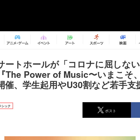
サートホールが「コロナに屈しな
The Power of Music〜いまこ
開催、学生起用やU30割など若手支
ラシック
ポスト