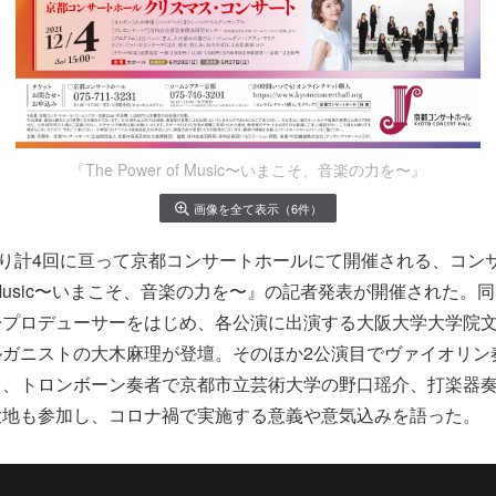
『The Power of Music〜いまこそ、音楽の力を〜』
画像を全て表示（6件）
より計4回に亘って京都コンサートホールにて開催される、コン
r of Music〜いまこそ、音楽の力を〜』の記者発表が開催された
子
プロデューサーをはじめ、各公演に出演する大阪大学大学院
ルガニストの大木麻理が登壇。そのほか2公演目でヴァイオリン
る、トロンボーン奏者で京都市立芸術大学の野口瑶介、打楽器
大地も参加し、コロナ禍で実施する意義や意気込みを語った。