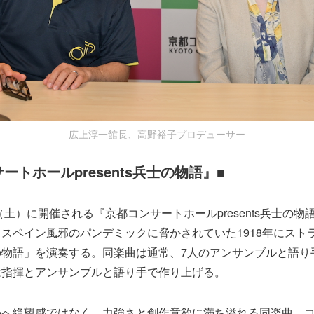
広上淳一館長、高野裕子プロデューサー
ートホールpresents兵士の物語』■
日（土）に開催される『京都コンサートホールpresents兵士の
スペイン風邪のパンデミックに脅かされていた1918年にスト
の物語」を演奏する。同楽曲は通常、7人のアンサンブルと語り
は指揮とアンサンブルと語り手で作り上げる。
勢へ絶望感ではなく、力強さと創作意欲に満ち溢れる同楽曲。