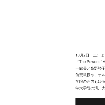
10月2日（土）
『The Powe
一館長と
高野裕
信宏教授や、オ
学院の芝内もゆ
学大学院の清川