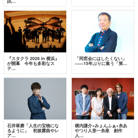
訊…
『スタクラ 2026 in 横浜』
「同窓会にはしたくない」
が開幕 今年も多彩なス
――15年ぶりに集う「第…
テ…
石井琢磨「人生の宝物にな
横内謙介×みょんふぁ×糸あ
るように」 初披露曲やレ
やつり人形一糸座 創作
ア…
人…