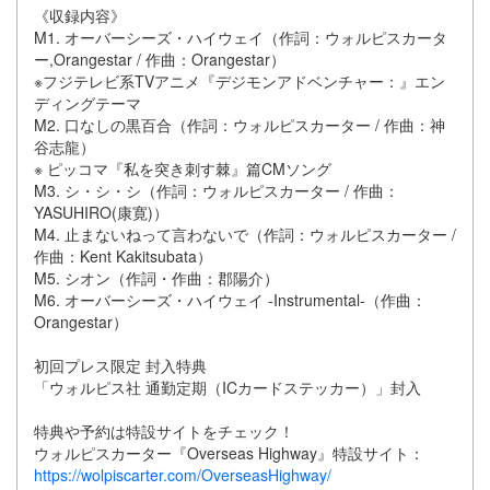
《収録内容》
M1. オーバーシーズ・ハイウェイ（作詞：ウォルピスカータ
ー,Orangestar / 作曲：Orangestar）
※フジテレビ系TVアニメ『デジモンアドベンチャー：』エン
ディングテーマ
M2. 口なしの黒百合（作詞：ウォルピスカーター / 作曲：神
谷志龍）
※ ピッコマ『私を突き刺す棘』篇CMソング
M3. シ・シ・シ（作詞：ウォルピスカーター / 作曲：
YASUHIRO(康寛)）
M4. 止まないねって言わないで（作詞：ウォルピスカーター /
作曲：Kent Kakitsubata）
M5. シオン（作詞・作曲：郡陽介）
M6. オーバーシーズ・ハイウェイ -Instrumental-（作曲：
Orangestar）
初回プレス限定 封入特典
「ウォルピス社 通勤定期（ICカードステッカー）」封入
特典や予約は特設サイトをチェック！
ウォルピスカーター『Overseas Highway』特設サイト：
https://wolpiscarter.com/OverseasHighway/