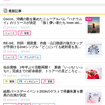
最新記事
Cocco、沖縄の歌を集めたニューアルバム『ハナウム
NEW
イ』のリリースが決定 「強く儚い者たち from oki…
2026.8.8 ｜ SPICER
ニュース
音楽
RE-GE、作詞・畑亜貴、作曲・山口朗彦の強力タッグ
が手掛ける2ndシングル「どこにいても絶対君を見…
2026.8.8 ｜ SPICER
ニュース
アニメ/ゲーム
仙台貨物 2年半ぶり活動再開！ 新曲「いっち! いっ
ち!!」完成までの紆余曲折、トゥアーの見どころと…
2026.8.8 ｜ SPICER
動画
インタビュー
音楽
結那バースデーイベント2026のゲストで斉藤朱夏＆愛
美の出演が決定
2026.8.8 ｜ SPICER