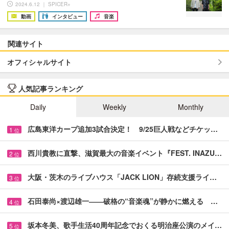
2024.6.12 ｜ SPICER+
動画
インタビュー
音楽
関連サイト
オフィシャルサイト
人気記事ランキング
Daily
Weekly
Monthly
広島東洋カープ追加3試合決定！ 9/25巨人戦などチケッ…
1
位
西川貴教に直撃、滋賀最大の音楽イベント『FEST. INAZU…
2
位
大阪・茨木のライブハウス「JACK LION」存続支援ライ…
3
位
石田泰尚×渡辺雄一――破格の“音楽魂”が静かに燃える …
4
位
坂本冬美、歌手生活40周年記念でおくる明治座公演のメイ…
5
位