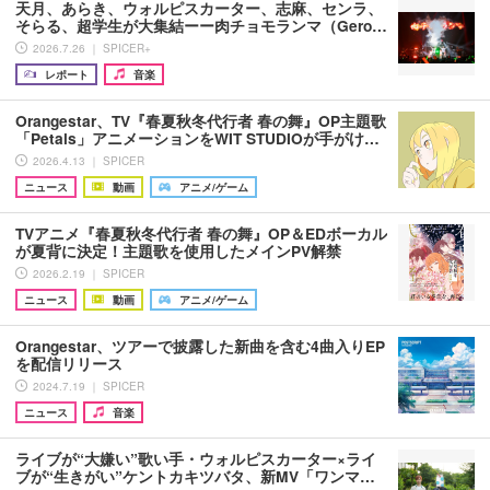
天月、あらき、ウォルピスカーター、志麻、センラ、
そらる、超学生が大集結ーー肉チョモランマ（Gero…
2026.7.26 ｜ SPICER+
レポート
音楽
Orangestar、TV『春夏秋冬代行者 春の舞』OP主題歌
「Petals」アニメーションをWIT STUDIOが手がけ…
2026.4.13 ｜ SPICER
ニュース
動画
アニメ/ゲーム
TVアニメ『春夏秋冬代行者 春の舞』OP＆EDボーカル
が夏背に決定！主題歌を使用したメインPV解禁
2026.2.19 ｜ SPICER
ニュース
動画
アニメ/ゲーム
Orangestar、ツアーで披露した新曲を含む4曲入りEP
を配信リリース
2024.7.19 ｜ SPICER
ニュース
音楽
ライブが“大嫌い”歌い手・ウォルピスカーター×ライ
ブが“生きがい”ケントカキツバタ、新MV「ワンマ…