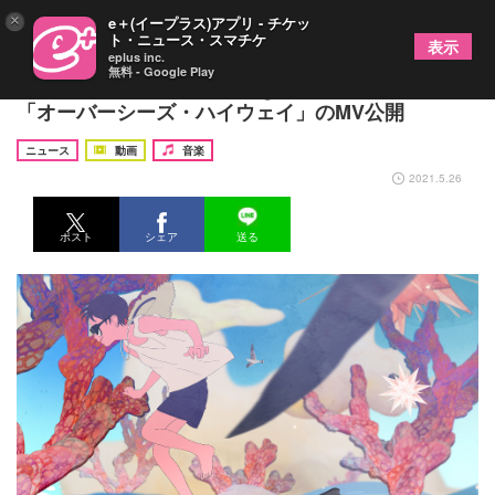
×
e＋(イープラス)アプリ - チケッ
ト・ニュース・スマチケ
表示
eplus inc.
無料 - Google Play
ウォルピスカーター、Orangestarとのコラボ曲
「オーバーシーズ・ハイウェイ」のMV公開
ニュース
動画
音楽
2021.5.26
ポスト
シェア
送る