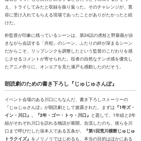
え、トライしてみたと収録を振り返った。そのチャレンジが、寛
容に受け入れてもらえる現場であったことがありがたかったと続
けた。
朴監督が印象に残っているシーンは、第24話の虎杖と野薔薇が歩
きながら会話する「共犯」のシーン。ふたりの絆が深まるシーン
だからこそ、リップシンクを調整したという監督のこだわりを感
じさせるコメントが寄せられた。役者の自然なテンポ感を優先し
たアニメ作りに、オンエアを見た瀬戸も感動したのだそう。
朗読劇のための書き下ろし『じゅじゅさんぽ』
イベント会場のある川口にちなんだ、書き下ろしストーリーの
『じゅじゅさんぽ』が朗読劇として披露された。まずは
『1年ズ・
イン・川口』、『2年・ゴー・トゥ・川口』
と題して、1年組と2年
組がそれぞれ川口を訪れる物語が展開。合流したのち、彼らを川
口まで呼びだした張本人である五条が、
『第1回荒川横断じゅじゅ
トラクイズ』
をノリノリではじめるも、本当の目的はほかにある