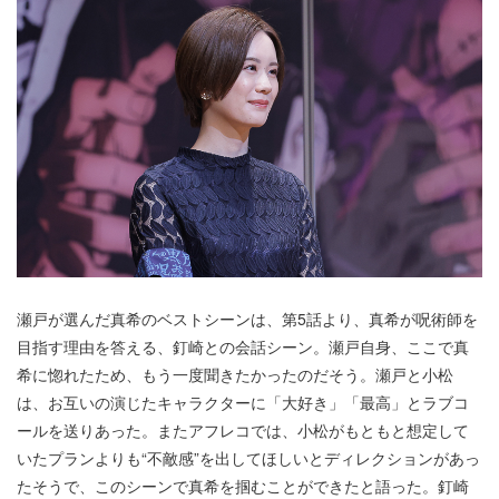
瀬戸が選んだ真希のベストシーンは、第5話より、真希が呪術師を
目指す理由を答える、釘崎との会話シーン。瀬戸自身、ここで真
希に惚れたため、もう一度聞きたかったのだそう。瀬戸と小松
は、お互いの演じたキャラクターに「大好き」「最高」とラブコ
ールを送りあった。またアフレコでは、小松がもともと想定して
いたプランよりも“不敵感”を出してほしいとディレクションがあっ
たそうで、このシーンで真希を掴むことができたと語った。釘崎