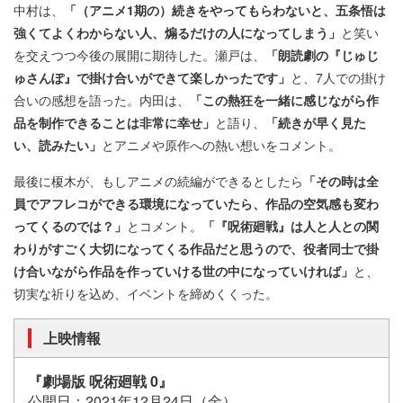
中村は、
「（アニメ1期の）続きをやってもらわないと、五条悟は
強くてよくわからない人、煽るだけの人になってしまう」
と笑い
を交えつつ今後の展開に期待した。瀬戸は、
「朗読劇の『じゅじ
ゅさんぽ』で掛け合いができて楽しかったです」
と、7人での掛け
合いの感想を語った。内田は、
「この熱狂を一緒に感じながら作
品を制作できることは非常に幸せ」
と語り、
「続きが早く見た
い、読みたい」
とアニメや原作への熱い想いをコメント。
最後に榎木が、もしアニメの続編ができるとしたら
「その時は全
員でアフレコができる環境になっていたら、作品の空気感も変わ
ってくるのでは？」
とコメント。
「『呪術廻戦』は人と人との関
わりがすごく大切になってくる作品だと思うので、役者同士で掛
け合いながら作品を作っていける世の中になっていければ」
と、
切実な祈りを込め、イベントを締めくくった。
上映情報
『劇場版 呪術廻戦 0』
公開日：2021年12月24日（金）