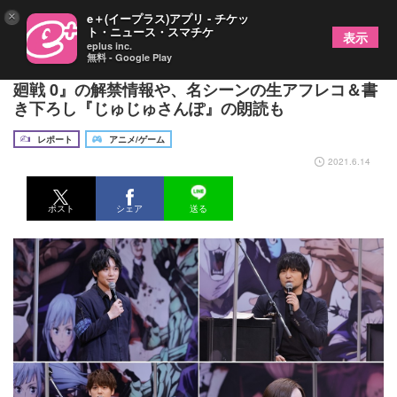
×
e＋(イープラス)アプリ - チケッ
ト・ニュース・スマチケ
表示
eplus inc.
無料 - Google Play
『じゅじゅフェス2021』レポート 『劇場版 呪術
廻戦 0』の解禁情報や、名シーンの生アフレコ＆書
き下ろし『じゅじゅさんぽ』の朗読も
レポート
アニメ/ゲーム
2021.6.14
ポスト
シェア
送る