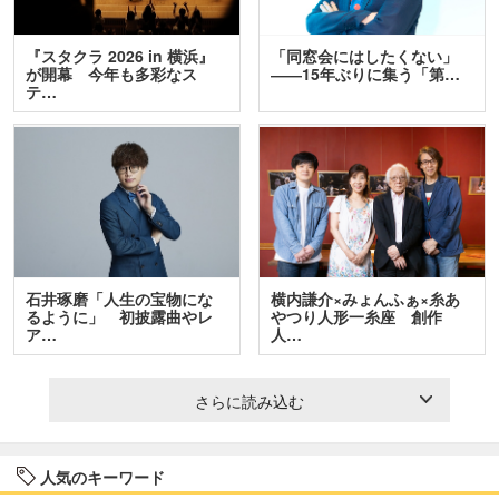
『スタクラ 2026 in 横浜』
「同窓会にはしたくない」
が開幕 今年も多彩なス
――15年ぶりに集う「第…
テ…
石井琢磨「人生の宝物にな
横内謙介×みょんふぁ×糸あ
るように」 初披露曲やレ
やつり人形一糸座 創作
ア…
人…
さらに読み込む
人気のキーワード