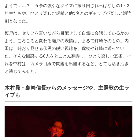
ようで……？ 五条の強引なクイズに振り回されっぱなしの1・2
年生たちや、ひとり楽しむ虎杖と他5名とのギャップが楽しい朗読
劇となった。
榎戸は、セリフを言いながら目配せして自然に会話しているかの
よう。ころころと変わる瀬戸の表情は、まるて釘崎そのもの。内
田は、時おり見せる伏黒の鋭い視線を、虎杖や釘崎に送ってい
た。そんな困惑する6人をとことん翻弄し、ひとり楽しむ五条。そ
れを中村は、カメラ目線で問題を出題するなど、とても活き活き
と演じてみせた。
木村昴・島﨑信長からのメッセージや、主題歌の生ラ
イブも