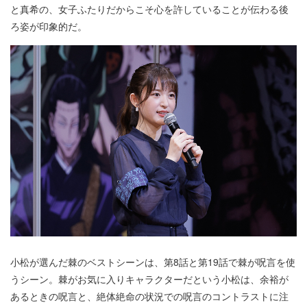
と真希の、女子ふたりだからこそ心を許していることが伝わる後
ろ姿が印象的だ。
小松が選んだ棘のベストシーンは、第8話と第19話で棘が呪言を使
うシーン。棘がお気に入りキャラクターだという小松は、余裕が
あるときの呪言と、絶体絶命の状況での呪言のコントラストに注