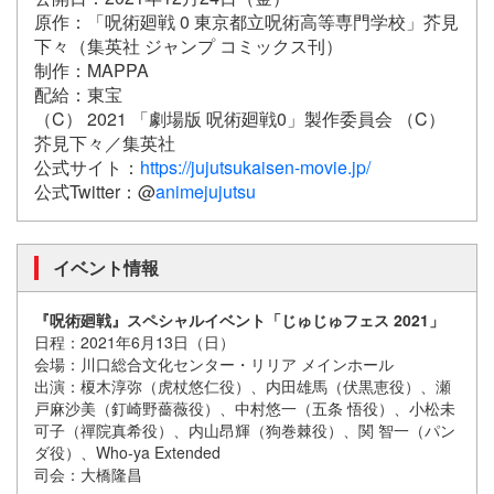
原作：「呪術廻戦 0 東京都立呪術高等専門学校」芥見
下々（集英社 ジャンプ コミックス刊）
制作：MAPPA
配給：東宝
（C） 2021 「劇場版 呪術廻戦0」製作委員会 （C）
芥見下々／集英社
公式サイト：
https://jujutsukaisen-movie.jp/
公式Twitter：@
animejujutsu
イベント情報
『呪術廻戦』スペシャルイベント「じゅじゅフェス 2021」
日程：2021年6月13日（日）
会場：川口総合文化センター・リリア メインホール
出演：榎木淳弥（虎杖悠仁役）、内田雄馬（伏黒恵役）、瀬
戸麻沙美（釘崎野薔薇役）、中村悠一（五条 悟役）、小松未
可子（禪院真希役）、内山昂輝（狗巻棘役）、関 智一（パン
ダ役）、Who-ya Extended
司会：大橋隆昌