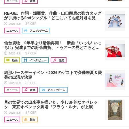
ニュース
音楽
RE-GE、作詞・畑亜貴、作曲・山口朗彦の強力タッグ
が手掛ける2ndシングル「どこにいても絶対君を見…
2026.8.8 ｜ SPICER
ニュース
アニメ/ゲーム
仙台貨物 2年半ぶり活動再開！ 新曲「いっち! いっ
ち!!」完成までの紆余曲折、トゥアーの見どころと…
2026.8.8 ｜ SPICER
動画
インタビュー
音楽
結那バースデーイベント2026のゲストで斉藤朱夏＆愛
美の出演が決定
2026.8.8 ｜ SPICER
ニュース
音楽
アニメ/ゲーム
月の世界での出来事を描いた、少しSF的なオペレッ
タ 東京オペレッタ劇場『フラウ・ルナ』が上演
2026.8.8 ｜ SPICER
ニュース
舞台