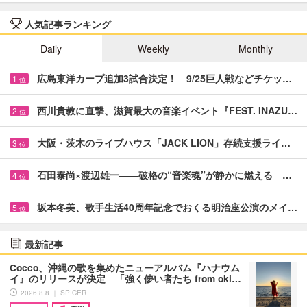
人気記事ランキング
Daily
Weekly
Monthly
広島東洋カープ追加3試合決定！ 9/25巨人戦などチケッ…
1
位
西川貴教に直撃、滋賀最大の音楽イベント『FEST. INAZU…
2
位
大阪・茨木のライブハウス「JACK LION」存続支援ライ…
3
位
石田泰尚×渡辺雄一――破格の“音楽魂”が静かに燃える …
4
位
坂本冬美、歌手生活40周年記念でおくる明治座公演のメイ…
5
位
最新記事
Cocco、沖縄の歌を集めたニューアルバム『ハナウム
イ』のリリースが決定 「強く儚い者たち from oki…
2026.8.8 ｜ SPICER