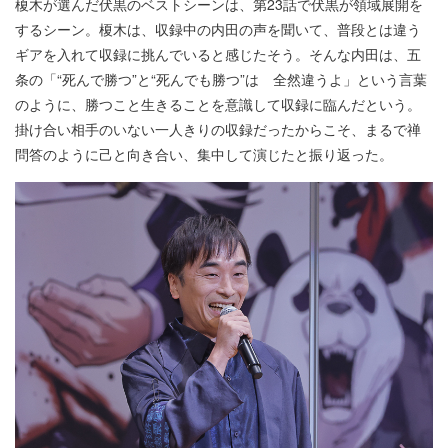
榎木が選んだ伏黒のベストシーンは、第23話で伏黒が領域展開を
するシーン。榎木は、収録中の内田の声を聞いて、普段とは違う
ギアを入れて収録に挑んでいると感じたそう。そんな内田は、五
条の「“死んで勝つ”と“死んでも勝つ”は 全然違うよ」という言葉
のように、勝つこと生きることを意識して収録に臨んだという。
掛け合い相手のいない一人きりの収録だったからこそ、まるで禅
問答のように己と向き合い、集中して演じたと振り返った。