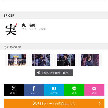
SPICER
実川瑞穂
フリーライター／編集
その他の画像
画像を全て表示（16件）
ポスト
シェア
はてブ
送る
送信
RSSフィードの購読はこちら