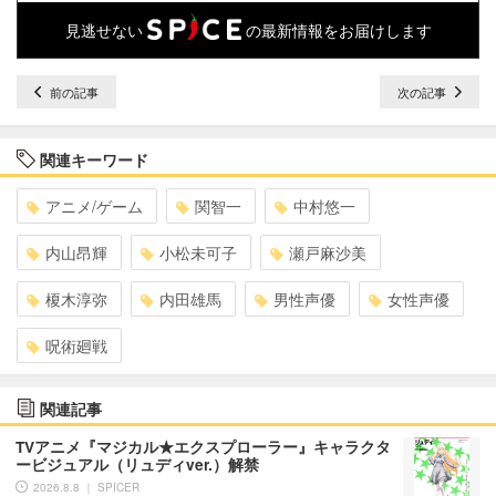
見逃せない
の最新情報をお届けします
前の記事
次の記事
関連キーワード
アニメ/ゲーム
関智一
中村悠一
内山昂輝
小松未可子
瀬戸麻沙美
榎木淳弥
内田雄馬
男性声優
女性声優
呪術廻戦
関連記事
TVアニメ『マジカル★エクスプローラー』キャラクタ
ービジュアル（リュディver.）解禁
2026.8.8 ｜ SPICER