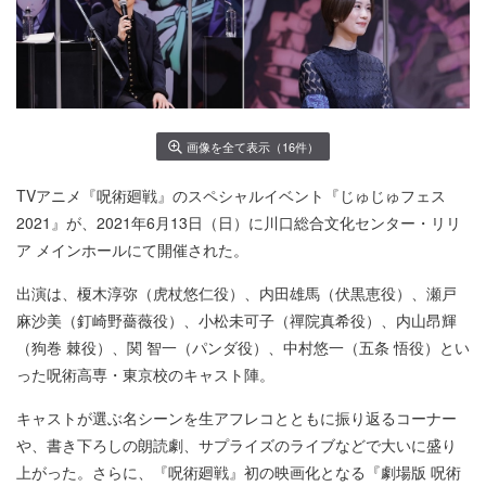
画像を全て表示（16件）
TVアニメ『呪術廻戦』のスペシャルイベント『じゅじゅフェス
2021』が、2021年6月13日（日）に川口総合文化センター・リリ
ア メインホールにて開催された。
出演は、榎木淳弥（虎杖悠仁役）、内田雄馬（伏黒恵役）、瀬戸
麻沙美（釘崎野薔薇役）、小松未可子（禪院真希役）、内山昂輝
（狗巻 棘役）、関 智一（パンダ役）、中村悠一（五条 悟役）とい
った呪術高専・東京校のキャスト陣。
キャストが選ぶ名シーンを生アフレコとともに振り返るコーナー
や、書き下ろしの朗読劇、サプライズのライブなどで大いに盛り
上がった。さらに、『呪術廻戦』初の映画化となる『劇場版 呪術