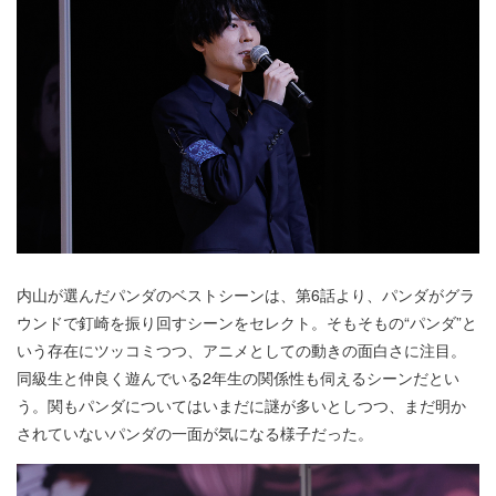
内山が選んだパンダのベストシーンは、第6話より、パンダがグラ
ウンドで釘崎を振り回すシーンをセレクト。そもそもの“パンダ”と
いう存在にツッコミつつ、アニメとしての動きの面白さに注目。
同級生と仲良く遊んでいる2年生の関係性も伺えるシーンだとい
う。関もパンダについてはいまだに謎が多いとしつつ、まだ明か
されていないパンダの一面が気になる様子だった。