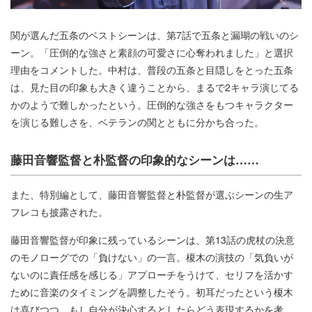
関が選んだ五条のベストシーンは、第7話で五条と漏瑚の戦いのシ
ーン。「圧倒的な強さと素顔の可愛さに心奪われました」と選択
理由をコメントした。中村は、普段の五条と目隠しをとった五条
は、見た目の印象も大きく違うことから、まるで2キャラ演じてる
かのようで難しかったという。圧倒的な強さをもつキャラクター
を演じる難しさを、ベテランの関とともに分かち合った。
藤田音響監督と朴監督の印象的なシーンは……
また、特別編として、藤田音響監督と朴監督が選ぶシーンの生ア
フレコも披露された。
藤田音響監督が印象に残っているシーンは、第13話の虎杖の決意
のモノローグでの「負けない」の一言。榎木の演技の「気負いが
ないのに責任感を感じる」アプローチをうけて、セリフを活かす
ために音楽のタイミングを調整したそう。初耳だったという榎木
は喜びつつ、もし自分が決心するとしたらどう表現するかを考