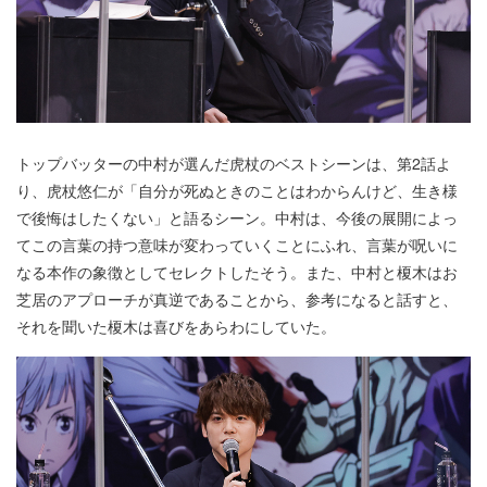
トップバッターの中村が選んだ虎杖のベストシーンは、第2話よ
り、虎杖悠仁が「自分が死ぬときのことはわからんけど、生き様
で後悔はしたくない」と語るシーン。中村は、今後の展開によっ
てこの言葉の持つ意味が変わっていくことにふれ、言葉が呪いに
なる本作の象徴としてセレクトしたそう。また、中村と榎木はお
芝居のアプローチが真逆であることから、参考になると話すと、
それを聞いた榎木は喜びをあらわにしていた。