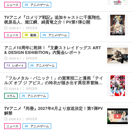
ニュース
アニメ/ゲーム
TVアニメ『ロメリア戦記』追加キャストに千葉翔也、
梶原岳人、堀江瞬、綿貫竜之介！PV第1弾公開
2026.8.7 ｜ SPICER
ニュース
動画
アニメ/ゲーム
アニメ10周年に乾杯！『文豪ストレイドッグス ART
& DESIGN EXHIBITION』内覧会レポート
2026.8.7 ｜ SPICER
レポート
アニメ/ゲーム
「フルメタル・パニック！」の賀東招二と漫画「テイ
ルズ オブ ジ アビス」の玲衣が描き出す異世界冒険…
2026.8.7 ｜ SPICER
コラム
アニメ/ゲーム
TVアニメ『尚善』2027年4月より放送決定！第1弾PV
解禁
2026.8.5 ｜ SPICER
ニュース
アニメ/ゲーム