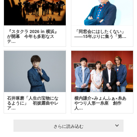
『スタクラ 2026 in 横浜』
「同窓会にはしたくない」
が開幕 今年も多彩なス
――15年ぶりに集う「第…
テ…
石井琢磨「人生の宝物にな
横内謙介×みょんふぁ×糸あ
るように」 初披露曲やレ
やつり人形一糸座 創作
ア…
人…
さらに読み込む