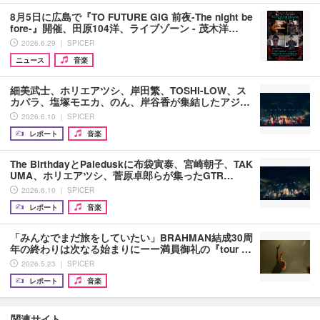
8月5日に広島で『TO FUTURE GIG 前夜-The night be
fore-』開催、田原104洋、ライブゾーン - 茂木洋…
2026.6.29 ｜ SPICER
ニュース
音楽
細美武士、ホリエアツシ、岸田繁、TOSHI-LOW、ス
カパラ、塩塚モエカ、のん、岸谷香が集結したアジ…
2026.6.10 ｜ SPICER
レポート
音楽
The BirthdayとPaleduskに布袋寅泰、宮崎朝子、TAK
UMA、ホリエアツシ、菅原卓郎らが集ったGTR…
2026.6.10 ｜ SPICER
レポート
音楽
「みんなでまだ旅をしていたい」BRAHMAN結成30周
年の終わりは次なる始まりにーー満員御礼の『tour …
2026.5.23 ｜ SPICER
レポート
音楽
関連サイト