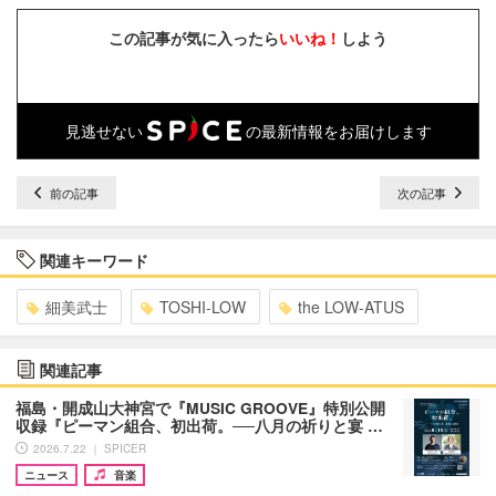
この記事が気に入ったら
いいね！
しよう
見逃せない
の最新情報をお届けします
前の記事
次の記事
関連キーワード
細美武士
TOSHI-LOW
the LOW-ATUS
関連記事
福島・開成山大神宮で『MUSIC GROOVE』特別公開
収録『ピーマン組合、初出荷。──八月の祈りと宴 …
2026.7.22 ｜ SPICER
ニュース
音楽