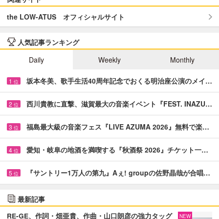
the LOW-ATUS オフィシャルサイト
人気記事ランキング
Daily
Weekly
Monthly
坂本冬美、歌手生活40周年記念でおくる明治座公演のメイ…
1
位
西川貴教に直撃、滋賀最大の音楽イベント『FEST. INAZU…
2
位
福島最大級の音楽フェス『LIVE AZUMA 2026』無料で楽…
3
位
愛知・岐阜の地酒を満喫する『秋酒祭 2026』チケット一…
4
位
『サントリー1万人の第九』Aぇ! groupの佐野晶哉が合唱…
5
位
最新記事
RE-GE、作詞・畑亜貴、作曲・山口朗彦の強力タッグ
NEW