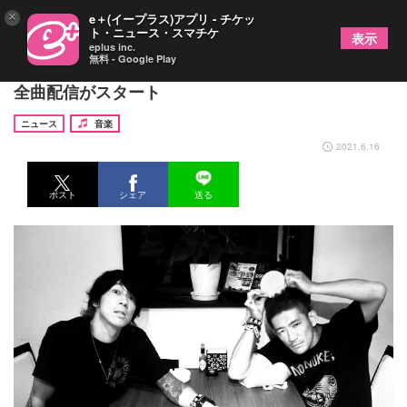
×
e＋(イープラス)アプリ - チケッ
ト・ニュース・スマチケ
表示
eplus inc.
無料 - Google Play
the LOW-ATUS、ファーストアルバム『旅鳥小唄』
全曲配信がスタート
ニュース
音楽
2021.6.16
ポスト
シェア
送る