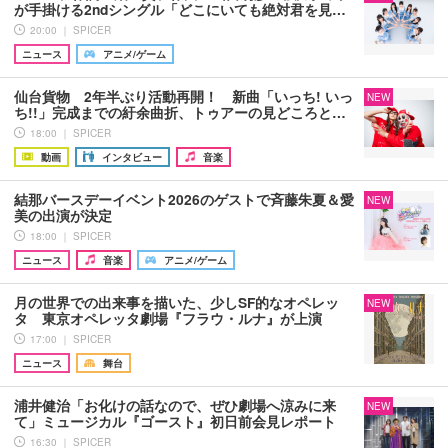
が手掛ける2ndシングル「どこにいても絶対君を見…
20:00 ｜ SPICER
ニュース
アニメ/ゲーム
仙台貨物 2年半ぶり活動再開！ 新曲「いっち! いっ
NEW
ち!!」完成までの紆余曲折、トゥアーの見どころと…
18:00 ｜ SPICER
動画
インタビュー
音楽
結那バースデーイベント2026のゲストで斉藤朱夏＆愛
NEW
美の出演が決定
18:00 ｜ SPICER
ニュース
音楽
アニメ/ゲーム
月の世界での出来事を描いた、少しSF的なオペレッ
NEW
タ 東京オペレッタ劇場『フラウ・ルナ』が上演
17:00 ｜ SPICER
ニュース
舞台
浦井健治「お化けの話なので、ぜひ劇場へ涼みに来
NEW
て」ミュージカル『ゴースト』初日前会見レポート
16:30 ｜ SPICER