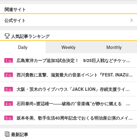
関連サイト
公式サイト
人気記事ランキング
Daily
Weekly
Monthly
広島東洋カープ追加3試合決定！ 9/25巨人戦などチケッ…
1
位
西川貴教に直撃、滋賀最大の音楽イベント『FEST. INAZU…
2
位
大阪・茨木のライブハウス「JACK LION」存続支援ライ…
3
位
石田泰尚×渡辺雄一――破格の“音楽魂”が静かに燃える …
4
位
坂本冬美、歌手生活40周年記念でおくる明治座公演のメイ…
5
位
最新記事