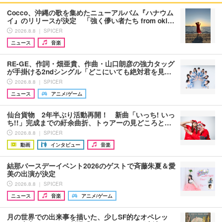
Cocco、沖縄の歌を集めたニューアルバム『ハナウム
イ』のリリースが決定 「強く儚い者たち from oki…
2026.8.8 ｜ SPICER
ニュース
音楽
RE-GE、作詞・畑亜貴、作曲・山口朗彦の強力タッグ
が手掛ける2ndシングル「どこにいても絶対君を見…
2026.8.8 ｜ SPICER
ニュース
アニメ/ゲーム
仙台貨物 2年半ぶり活動再開！ 新曲「いっち! いっ
ち!!」完成までの紆余曲折、トゥアーの見どころと…
2026.8.8 ｜ SPICER
動画
インタビュー
音楽
結那バースデーイベント2026のゲストで斉藤朱夏＆愛
美の出演が決定
2026.8.8 ｜ SPICER
ニュース
音楽
アニメ/ゲーム
月の世界での出来事を描いた、少しSF的なオペレッ