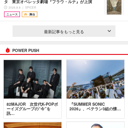
タ 東京オペレッタ劇場『フラウ・ルナ』が上演
2026.8.8 ｜ SPICER
ニュース
舞台
最新記事をもっと見る
POWER PUSH
82MAJOR 次世代K-POPボ
『SUMMER SONIC
ーイズグループの“今”を
2026』、ベテラン3組の懐…
訊…