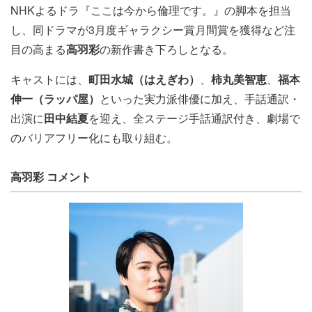
NHKよるドラ『ここは今から倫理です。』の脚本を担当
し、同ドラマが3月度ギャラクシー賞月間賞を獲得など注
目の高まる
高羽彩
の新作書き下ろしとなる。
キャストには、
町田水城（はえぎわ）
、
柿丸美智恵
、
福本
伸一（ラッパ屋）
といった実力派俳優に加え、手話通訳・
出演に
田中結夏
を迎え、全ステージ手話通訳付き、劇場で
のバリアフリー化にも取り組む。
高羽彩 コメント