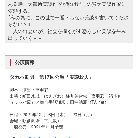
ある時、大御所美談作家が駆け出しの貧乏美談作家に
依頼する。
｢私の為に、この世で一番下らない美談を書いてくださ
らない？｣
二人の出会いが、社会を揺るがす恐ろしい美談を生み
出していく－－
公演情報
タカハ劇団 第17回公演『美談殺人』
脚本・演出：高羽彩
出演：町田水城（はえぎわ）柿丸美智恵 高羽彩 福本伸一
（ラッパ屋）／舞台手話通訳：田中結夏（TA-net）
日程：2021年12月16日（木）～20日（月）
会場：駅前劇場（下北沢）
一般発売：2021年11月予定