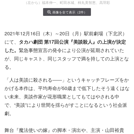
（左から）福本伸一、町田水城、柿丸美智恵、高羽彩
画像を全て表示（2件）
2021年12月16日（木）～20日（月）駅前劇場（下北沢）
にて、
タカハ劇団 第17回公演『美談殺人』の上演が決定
した。
緊急事態宣言の発令により公演が延期されていた
が、同じキャスト、同じスタッフで満を持しての上演とな
る。
「人は美談に殺される――」というキャッチフレーズをか
かげる本作は、平均寿命が50歳まで低下したそう遠くはな
い未来、美談作家が花形職業としてもてはやされる中
で、“美談”により世間を揺らがすことになるという社会派
劇。
舞台『魔法使いの嫁』の脚本・演出や、主演・山田裕貴