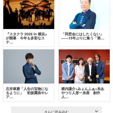
『スタクラ 2026 in 横浜』
「同窓会にはしたくない」
が開幕 今年も多彩なス
――15年ぶりに集う「第…
テ…
石井琢磨「人生の宝物にな
横内謙介×みょんふぁ×糸あ
るように」 初披露曲やレ
やつり人形一糸座 創作
ア…
人…
さらに読み込む