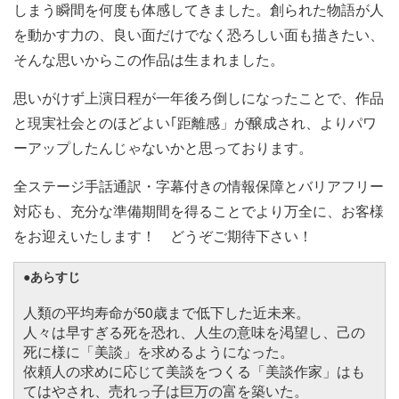
しまう瞬間を何度も体感してきました。創られた物語が人
を動かす力の、良い面だけでなく恐ろしい面も描きたい、
そんな思いからこの作品は生まれました。
思いがけず上演日程が一年後ろ倒しになったことで、作品
と現実社会とのほどよい｢距離感」が醸成され、よりパワ
ーアップしたんじゃないかと思っております。
全ステージ手話通訳・字幕付きの情報保障とバリアフリー
対応も、充分な準備期間を得ることでより万全に、お客様
をお迎えいたします！ どうぞご期待下さい！
●あらすじ
人類の平均寿命が50歳まで低下した近未来。
人々は早すぎる死を恐れ、人生の意味を渇望し、己の
死に様に「美談」を求めるようになった。
依頼人の求めに応じて美談をつくる「美談作家」はも
てはやされ、売れっ子は巨万の富を築いた。