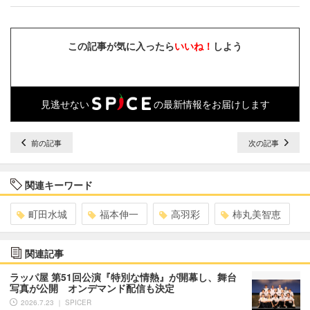
この記事が気に入ったら
いいね！
しよう
見逃せない
の最新情報をお届けします
前の記事
次の記事
関連キーワード
町田水城
福本伸一
高羽彩
柿丸美智恵
関連記事
ラッパ屋 第51回公演『特別な情熱』が開幕し、舞台
写真が公開 オンデマンド配信も決定
2026.7.23 ｜ SPICER