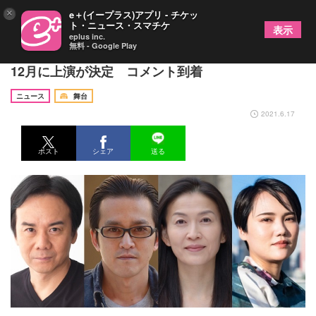
×
e＋(イープラス)アプリ - チケッ
ト・ニュース・スマチケ
表示
eplus inc.
無料 - Google Play
高羽彩が主宰するタカハ劇団の話題作『美談殺人』
12月に上演が決定 コメント到着
ニュース
舞台
2021.6.17
ポスト
シェア
送る