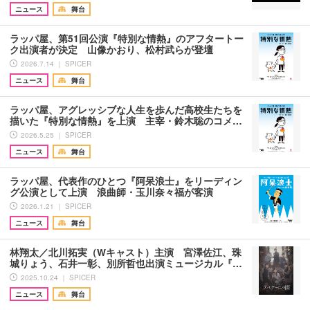
ニュース
舞台
ラッパ屋、第51回公演『特別な情熱』のアフタートー
ク出演者が決定 山像かおり、松村武らが登壇
2026.7.14 ｜ SPICER
ニュース
舞台
ラッパ屋、アグレッシブな人生を歩んだ高校生たちを
描いた『特別な情熱』を上演 主宰・鈴木聡のコメ…
2026.5.25 ｜ SPICER
ニュース
舞台
ラッパ屋、代表作のひとつ『阿呆浪士』をリーディン
グ公演として上演 浪曲師・玉川奈々福が客演
2026.1.21 ｜ SPICER
ニュース
舞台
林翔太／北川拓実（Wキャスト）主演 宮澤佐江、珠
城りょう、石井一彰、別所哲也出演ミュージカル『…
2025.10.24 ｜ SPICER
ニュース
舞台