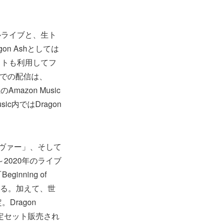
ルライブと、生ト
n Ashとしては
ットも利用してフ
hでの配信は、
Amazon Music
c内ではDragon
デヴァー」、そして
～2020年のライブ
ning of
れる。加えて、世
Dragon
限定セット販売され