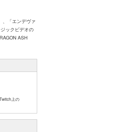
日）、「エンデヴァ
ージックビデオの
GON ASH
witch上の