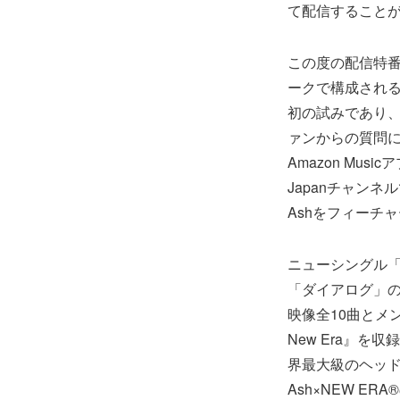
て配信すること
この度の配信特
ークで構成される
初の試みであり
ァンからの質問に
Amazon Musi
Japanチャンネ
Ashをフィーチ
ニューシングル「
「ダイアログ」の3
映像全10曲とメン
New Era』
界最大級のヘッドウ
Ash×NEW E