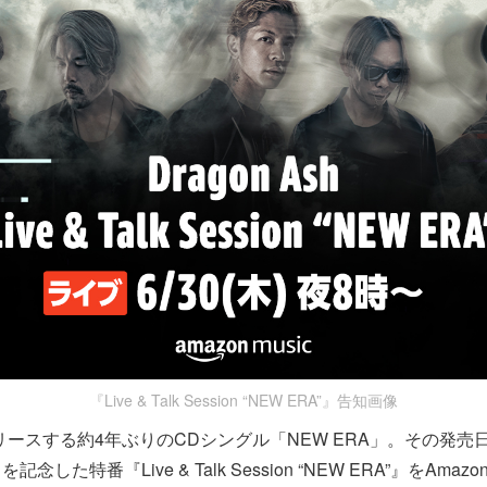
『Live & Talk Session “NEW ERA”』告知画像
hがリリースする約4年ぶりのCDシングル「NEW ERA」。その発売
た特番『Live & Talk Session “NEW ERA”』をAmazon M