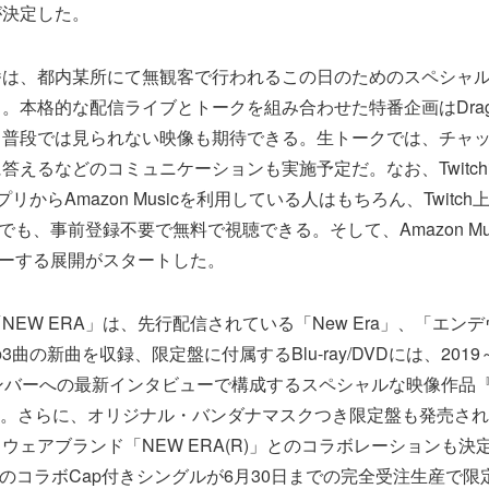
が決定した。
番は、都内某所にて無観客で行われるこの日のためのスペシャ
。本格的な配信ライブとトークを組み合わせた特番企画はDrago
、普段では見られない映像も期待できる。生トークでは、チャ
答えるなどのコミュニケーションも実施予定だ。なお、Twitc
cアプリからAmazon Musicを利用している人はもちろん、Twitch上の
ルでも、事前登録不要で無料で視聴できる。そして、Amazon Musi
ャーする展開がスタートした。
NEW ERA」は、先行配信されている「New Era」、「エン
曲の新曲を収録、限定盤に付属するBlu-ray/DVDには、2019
バーへの最新インタビューで構成するスペシャルな映像作品『Begin
を収録。さらに、オリジナル・バンダナマスクつき限定盤も発売さ
ェアブランド「NEW ERA(R)」とのコラボレーションも決定。
RA®のコラボCap付きシングルが6月30日までの完全受注生産で