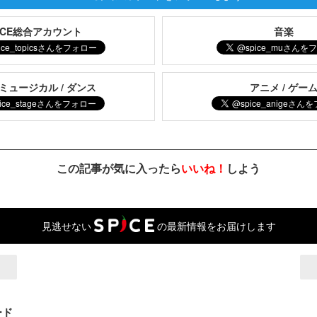
PICE総合アカウント
音楽
 ミュージカル / ダンス
アニメ / ゲー
この記事が気に入ったら
いいね！
しよう
見逃せない
の最新情報をお届けします
ード