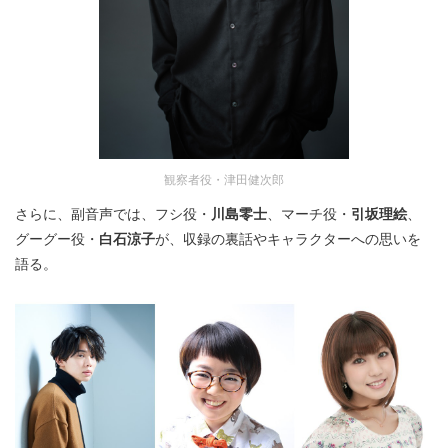
観察者役・津田健次郎
さらに、副音声では、フシ役・
川島零士
、マーチ役・
引坂理絵
、
グーグー役・
白石涼子
が、収録の裏話やキャラクターへの思いを
語る。