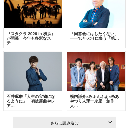
『スタクラ 2026 in 横浜』
「同窓会にはしたくない」
が開幕 今年も多彩なス
――15年ぶりに集う「第…
テ…
石井琢磨「人生の宝物にな
横内謙介×みょんふぁ×糸あ
るように」 初披露曲やレ
やつり人形一糸座 創作
ア…
人…
さらに読み込む