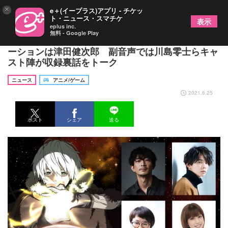
×
e＋(イープラス)アプリ - チケッ
ト・ニュース・スマチケ
表示
eplus inc.
無料 - Google Play
アニメ『不滅のあなたへ』特別総集編が放送、ナレ
ーションは津田健次郎 副音声では川島零士らキャ
スト陣が収録裏話をトーク
ニュース
アニメ/ゲーム
2021.6.25
ポスト
シェア
送る