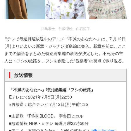
川島零士、引坂理絵、白石涼子
Eテレで毎週月曜放送中のアニメ『不滅のあなたへ』は、7 月12日
(月)よりいよいよ新章・ジャナンダ島編に突入。新章を前に、ここ
までの物語をまとめた特別総集編の放送が決定した。不死身の主
人公・フシの旅路を、フシを創造した“観察者”の視点で振り返る。
放送情報
『不滅のあなたへ』特別総集編『フシの旅路』
Eテレにて2021年7月5日(月)22:50
※再放送：総合テレビ 7月12日(月)午前1:35
■主題歌 『PINK BLOOD』 宇多田ヒカル
■放送情報 NHK・E テレ 毎週月曜22時50分
■アニメ「不滅のあなたへ」NEP 公式サイト
https://anime-