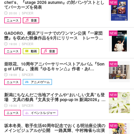
chef’s、『utage 2026 autumn』の対バンゲストとし
NEW
てパーカーズを発表
20:00 ｜ SPICER
ニュース
音楽
GADORO、横浜アリーナでのワンマン公演『一家団
NEW
欒』を収めた映像作品を9月にリリース トレーラ…
19:00 ｜ SPICER
ニュース
動画
音楽
亜咲花、10周年アニバーサリーベストアルバム『Son
NEW
g of LIFE』、漫画『ゆるキャン△』作者・あf…
19:00 ｜ SPICER
ニュース
アニメ/ゲーム
新潟にちなんだご当地アイテムや“おいしい文具”も登
NEW
場 文具の祭典『文具女子博 pop-up in 新潟2026』…
19:00 ｜ SPICER
ニュース
イベント/レジャー
坂本冬美、歌手生活40周年記念でおくる明治座公演の
NEW
メインビジュアルが公開 一路真輝、中村梅雀ら出演