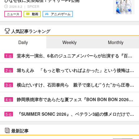
ひなせ役に安済知佳！ティザーPV公開
2026.8.2 ｜ SPICER
ニュース
動画
アニメ/ゲーム
人気記事ランキング
Daily
Weekly
Monthly
堂本光一演出、6名のジュニアメンバーらが出演する『百…
1
位
堀ちえみ 「もっと歌っていればよかった」という後悔は…
2
位
横山だいすけ、石田泰尚ら 親子で楽しむ”うた”から圧巻…
3
位
静岡県焼津市であらたな夏フェス『BON BON BON 2026…
4
位
『SUMMER SONIC 2026』、ベテラン3組の懐メロだけで…
5
位
最新記事