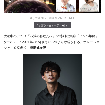
(C) ⼤今良時・講談社／NHK・NEP
画像を全て表示（3件）
放送中のアニメ『不滅のあなたへ』の特別総集編『フシの旅路』
がEテレにて2021年7月5日(月)22:50より放送される。ナレーショ
ンは、観察者役・
津田健次郎
。