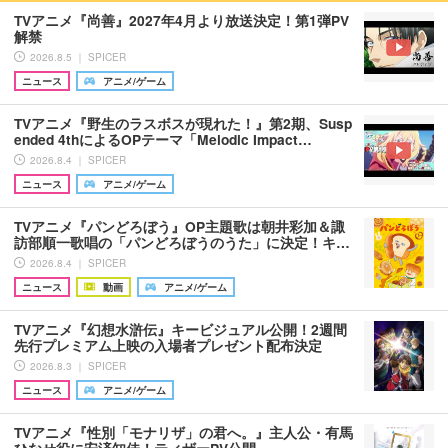
TVアニメ『尚善』2027年4月より放送決定！第1弾PV
解禁
2026.8.5 ｜ SPICER
ニュース
アニメ/ゲーム
TVアニメ『野生のラスボスが現れた！』第2期、Susp
ended 4thによるOPテーマ「Melodic Impact…
2026.8.4 ｜ SPICER
ニュース
アニメ/ゲーム
TVアニメ『パンどろぼう』OP主題歌は朝井彩加＆諏
訪部順一歌唱の「パンどろぼうのうた」に決定！キ…
2026.8.4 ｜ SPICER
ニュース
動画
アニメ/ゲーム
TVアニメ『幻想水滸伝』キービジュアル公開！2週間
先行プレミアム上映の入場者プレゼント配布決定
2026.8.3 ｜ SPICER
ニュース
アニメ/ゲーム
TVアニメ『性別「モナリザ」の君へ。』主人公・有馬