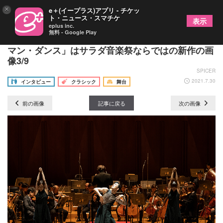
×
e＋(イープラス)アプリ - チケッ
ト・ニュース・スマチケ
表示
eplus inc.
無料 - Google Play
Noismの金森穣＆井関佐和子に聞く～「ザ・チェア
マン・ダンス」はサラダ音楽祭ならではの新作の画
像3/9
SPICER
2021.7.30
インタビュー
クラシック
舞台
前の画像
記事に戻る
次の画像