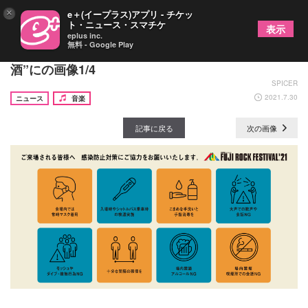
×
e＋(イープラス)アプリ - チケッ
ト・ニュース・スマチケ
表示
eplus inc.
無料 - Google Play
『フジロック』公式アプリ導入、そして“今年は禁
酒”にの画像1/4
SPICER
2021.7.30
ニュース
音楽
記事に戻る
次の画像