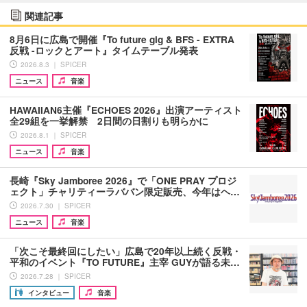
関連記事
8月6日に広島で開催『To future gig & BFS - EXTRA
反戦 -ロックとアート』タイムテーブル発表
2026.8.3 ｜ SPICER
ニュース
音楽
HAWAIIAN6主催『ECHOES 2026』出演アーティスト
全29組を一挙解禁 2日間の日割りも明らかに
2026.8.1 ｜ SPICER
ニュース
音楽
長崎『Sky Jamboree 2026』で「ONE PRAY プロジ
ェクト」チャリティーラババン限定販売、今年はヘ…
2026.7.30 ｜ SPICER
ニュース
音楽
「次こそ最終回にしたい」広島で20年以上続く反戦・
平和のイベント『TO FUTURE』主宰 GUYが語る未…
2026.7.28 ｜ SPICER
インタビュー
音楽