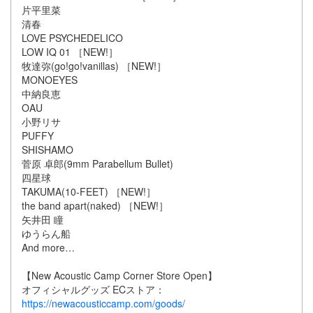
片平里菜
清春
LOVE PSYCHEDELICO
LOW IQ 01 ［NEW!］
牧達弥(go!go!vanillas) ［NEW!］
MONOEYES
中納良恵
OAU
小野リサ
PUFFY
SHISHAMO
菅原 卓郎(9mm Parabellum Bullet)
四星球
TAKUMA(10-FEET) ［NEW!］
the band apart(naked) ［NEW!］
矢井田 瞳
ゆうらん船
And more…
【New Acoustic Camp Corner Store Open】
オフィシャルグッズ ECストア：
https://newacousticcamp.com/goods/