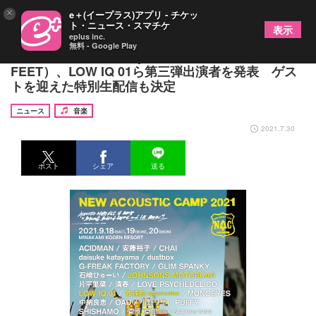
×
e＋(イープラス)アプリ - チケッ
ト・ニュース・スマチケ
表示
eplus inc.
無料 - Google Play
『New Acoustic Camp 2021』TAKUMA（10-
FEET）、LOW IQ 01ら第三弾出演者を発表 ゲス
トを迎えた特別生配信も決定
ニュース
音楽
2021.7.30
ポスト
シェア
送る