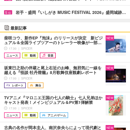
岩手・盛岡『いしがき MUSIC FESTIVAL 2026』盛岡城跡…
5
位
最新記事
柴咲コウ、新作EP『泡沫』のリリースが決定 新ビジ
NEW
ュアル＆全国ライブツアーのトレーラー映像が一部…
17:30 ｜ SPICER
ニュース
動画
音楽
坂東巳之助の伴蔵と尾上右近のお峰、無邪気に一線を
NEW
越える『怪談 牡丹燈籠』8月歌舞伎座観劇レポート
17:00 ｜ SPICER
レポート
舞台
TVアニメ『マロニエ王国の七人の騎士』七人兄弟ほか
NEW
キャスト発表！メインビジュアル＆PV第1弾解禁
17:00 ｜ SPICER
ニュース
動画
アニメ/ゲーム
古典の名作が岡本圭人、南沢奈央らによって現代劇と
NEW