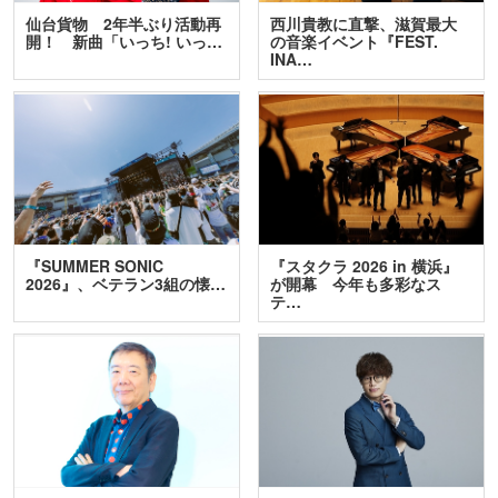
仙台貨物 2年半ぶり活動再
西川貴教に直撃、滋賀最大
開！ 新曲「いっち! いっ…
の音楽イベント『FEST.
INA…
『SUMMER SONIC
『スタクラ 2026 in 横浜』
2026』、ベテラン3組の懐…
が開幕 今年も多彩なス
テ…