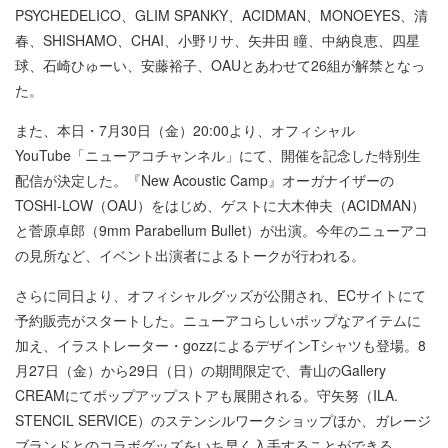
PSYCHEDELICO、GLIM SPANKY、ACIDMAN、MONOEYES、清
春、SHISHAMO、CHAI、小野リサ、矢井田 瞳、中納良恵、四星
球、石崎ひゅーい、安藤裕子、OAUとあわせて26組が解禁となっ
た。
また、本日・7月30日（金）20:00より、オフィシャル
YouTube「ニューアコチャンネル」にて、開催を記念した特別生
配信が決定した。『New Acoustic Camp』オーガナイザーの
TOSHI-LOW（OAU）をはじめ、ゲストに大木伸夫（ACIDMAN）
と菅原卓郎（9mm Parabellum Bullet）が出演。今年のニューアコ
の見所など、イベント出演者によるトークが行われる。
さらに同日より、オフィシャルグッズが公開され、ECサイトにて
予約販売がスタートした。ニューアコらしいポップなアイテムに
加え、イラストレーター・gozzによるデザインTシャツも登場。8
月27日（金）から29日（日）の期間限定で、青山のGallery
CREAMにてポップアップストアも展開される。守矢努（ILA.
STENCIL SERVICE）のステンシルワークショップほか、ガレージ
ブランドとのコラボグッズをいち早く入手することができる。