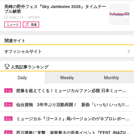
長崎の野外フェス『Sky Jamboree 2026』タイムテー
ブル解禁
2026.7.10 ｜ SPICER
ニュース
音楽
関連サイト
オフィシャルサイト
人気記事ランキング
Daily
Weekly
Monthly
想像を超えてくる！ミュージカルファン必聴 日本ミュー…
1
位
仙台貨物 2年半ぶり活動再開！ 新曲「いっち! いっち!!…
2
位
ミュージカル『ゴースト』両バージョンのゲネプロレポー…
3
位
西川貴教に直撃、滋賀最大の音楽イベント『FEST. INAZU…
4
位