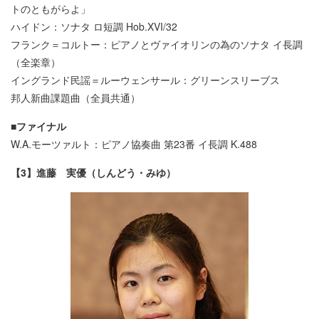
トのともがらよ」
ハイドン：ソナタ ロ短調 Hob.XVI/32
フランク＝コルトー：ピアノとヴァイオリンの為のソナタ イ長調
（全楽章）
イングランド民謡＝ルーウェンサール：グリーンスリーブス
邦人新曲課題曲（全員共通）
■ファイナル
W.A.モーツァルト：ピアノ協奏曲 第23番 イ長調 K.488
【3】進藤 実優（しんどう・みゆ）