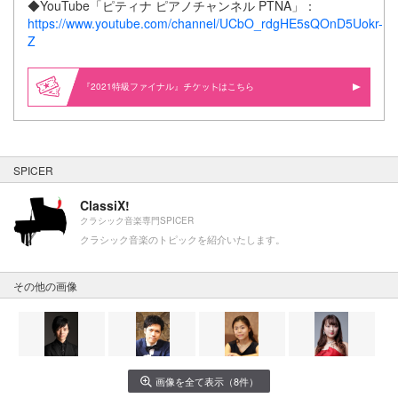
◆YouTube「ピティナ ピアノチャンネル PTNA」：
https://www.youtube.com/channel/UCbO_rdgHE5sQOnD5Uokr-
Z
『2021特級ファイナル』
はこちら
SPICER
ClassiX!
クラシック音楽専門SPICER
クラシック音楽のトピックを紹介いたします。
その他の画像
画像を全て表示（8件）