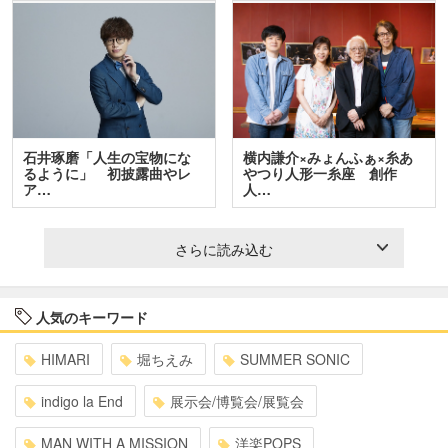
石井琢磨「人生の宝物にな
横内謙介×みょんふぁ×糸あ
るように」 初披露曲やレ
やつり人形一糸座 創作
ア…
人…
さらに読み込む
人気のキーワード
HIMARI
堀ちえみ
SUMMER SONIC
indigo la End
展示会/博覧会/展覧会
MAN WITH A MISSION
洋楽POPS