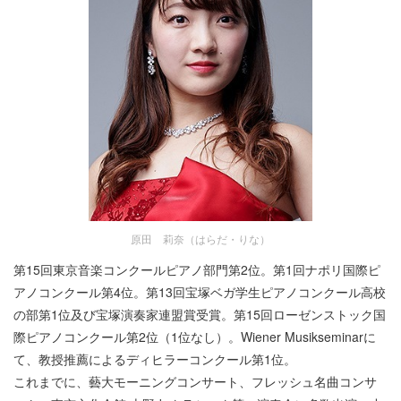
原田 莉奈（はらだ・りな）
第15回東京音楽コンクールピアノ部門第2位。第1回ナポリ国際ピ
アノコンクール第4位。第13回宝塚ベガ学生ピアノコンクール高校
の部第1位及び宝塚演奏家連盟賞受賞。第15回ローゼンストック国
際ピアノコンクール第2位（1位なし）。Wiener Musikseminarに
て、教授推薦によるディヒラーコンクール第1位。
これまでに、藝大モーニングコンサート、フレッシュ名曲コンサ