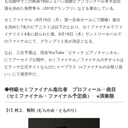
も活躍中でこの秋第18回ショパン国際ピアノコンクール本大会出
場を決めた角野隼斗（2018グランプリ）などを輩出している。
セミファイナル（8月16日（月） 第一生命ホールにて開催）進出
を決めた7名のピアニストは以下のとおり。セミファイナルでファ
イナリスト4名に絞られた後、8月19日（木）サントリーホールで
のファイナルにて、グランプリ１名が決定となる。
なお、三次予選は、現在YouTube「ピティナ ピアノチャンネル」
にてアーカイブ公開中。セミファイナル／ファイナルの
は
ピティナ公式サイトならびにイープラス（※ファイナルのみ取り扱
い）にて発売中だ。
◆特級セミファイナル進出者 プロフィール・曲目
（セミファイナル・ファイナル予定曲） ※演奏順
【1】村上 智則（むらかみ・とものり）