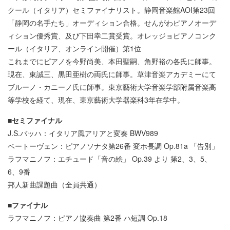
クール（イタリア）セミファイナリスト。静岡音楽館AOI第23回
「静岡の名手たち」オーディション合格。せんがわピアノオーデ
ィション優秀賞、及び下田幸二賞受賞。オレッジョピアノコンク
ール（イタリア、オンライン開催）第1位
これまでにピアノを今野尚美、本田聖嗣、角野裕の各氏に師事。
現在、東誠三、黒田亜樹の両氏に師事。草津音楽アカデミーにて
ブルーノ・カニーノ氏に師事。東京藝術大学音楽学部附属音楽高
等学校を経て、現在、東京藝術大学器楽科3年在学中。
■セミファイナル
J.S.バッハ：イタリア風アリアと変奏 BWV989
ベートーヴェン：ピアノソナタ第26番 変ホ長調 Op.81a 「告別」
ラフマニノフ：エチュード「音の絵」 Op.39 より 第2、3、5、
6、9番
邦人新曲課題曲（全員共通）
■ファイナル
ラフマニノフ：ピアノ協奏曲 第2番 ハ短調 Op.18