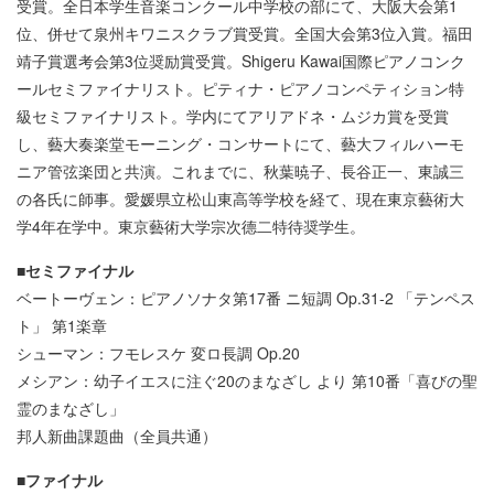
受賞。全日本学生音楽コンクール中学校の部にて、大阪大会第1
位、併せて泉州キワニスクラブ賞受賞。全国大会第3位入賞。福田
靖子賞選考会第3位奨励賞受賞。Shigeru Kawai国際ピアノコンク
ールセミファイナリスト。ピティナ・ピアノコンペティション特
級セミファイナリスト。学内にてアリアドネ・ムジカ賞を受賞
し、藝大奏楽堂モーニング・コンサートにて、藝大フィルハーモ
ニア管弦楽団と共演。これまでに、秋葉暁子、長谷正一、東誠三
の各氏に師事。愛媛県立松山東高等学校を経て、現在東京藝術大
学4年在学中。東京藝術大学宗次德二特待奨学生。
■セミファイナル
ベートーヴェン：ピアノソナタ第17番 ニ短調 Op.31-2 「テンペス
ト」 第1楽章
シューマン：フモレスケ 変ロ長調 Op.20
メシアン：幼子イエスに注ぐ20のまなざし より 第10番「喜びの聖
霊のまなざし」
邦人新曲課題曲（全員共通）
■ファイナル