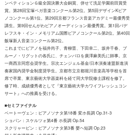
ンペティションＧ級全国決勝大会銅賞、併せて洗足学園前田賞受
賞。第28回宝塚ベガ音楽コンクール第2位。第5回デザインKピア
ノコンクール第1位。第29回京都フランス音楽アカデミー最優秀受
講生。第9回せんがわピアノオーディション最優秀賞。第1回パデ
レフスキ・イン・メモリアム国際ピアノコンクール第2位。第40回
飯塚新人音楽コンクール第2位。
これまでにピアノを福井尚子、青柳晋、下田幸二、坂井千春、ブ
ルーノ・リグットの各氏に、チェンバロを廣澤麻美氏に師事。京
一商西京同窓会奨学生。宗次エンジェル基金/日本演奏連盟新進演
奏家国内奨学金制度奨学生。京都市立京都堀川音楽高等学校を首
席で卒業、東京藝術大学器楽科を経て同大学院修士課程を修了。
修了時、成績優秀者として『東京藝術大学カワイフレッシュコン
サート』への推薦を受ける。
■セミファイナル
ベートーヴェン：ピアノソナタ第18番 変ホ長調 Op.31-3
ショパン：スケルツォ第4番 ホ長調 Op.54
スクリャービン：ピアノソナタ第3番 嬰ヘ短調 Op.23