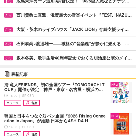
広島東洋カープ追加3試合決定！ 9/25巨人戦などチケッ…
1
位
西川貴教に直撃、滋賀最大の音楽イベント『FEST. INAZU…
2
位
大阪・茨木のライブハウス「JACK LION」存続支援ライ…
3
位
石田泰尚×渡辺雄一――破格の“音楽魂”が静かに燃える …
4
位
坂本冬美、歌手生活40周年記念でおくる明治座公演のメイ…
5
位
最新記事
清 竜人FRIENDS、初の全国ツアー『TOMODACHI T
NEW
OUR』開催が決定 神戸・東京・名古屋・横浜の…
16:00 ｜ SPICER
ニュース
音楽
韓国と日本をつなぐ対バン企画『2026 Rising Conne
NEW
ction in Japan』が始動 日本からASH DA H…
14:30 ｜ SPICER
ニュース
音楽