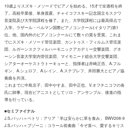
10歳よりスズキ・メソードでピアノを始める。15才で全過程を終
了。高校卒業後、単身渡露。チャイコフスキー記念国立モスクワ
音楽院及び大学院課程を修了。また、大学院課程には最高得点で
入学。ラザール・ベルマン国際ピアノコンクール(イタリア)第1
位。他、国内外のピアノコンクールにて数々の賞を受賞。これま
でにスズキ・メソード管弦楽団、カントゥス・フィルムス管弦楽
団、ルガーンスクフィルハーモニックアカデミー交響楽団、グネ
ーシン音楽大学室内管弦楽団、マイモニード総合大学交響楽団、
シアターオーケストラトーキョーと、指揮者は井崎正浩、A.フル
ギン、A.シュロフ、A.レイン、A.ステブレフ、井田勝大とピアノ協
奏曲を共演。
これまでに中島京子、田中やすゑ、田中正也、V.オフチニコフの各
氏に師事。現在ピアニストとしてソロ・アンサンブル、後進の指
導を行っている。
■セミファイナル
J.S.バッハ＝ペトリ：アリア「羊は安らかに草を食み」 BWV208-9
J.S.バッハ＝ブゾーニ：コラール前奏曲「今ぞ喜べ、愛するキリス