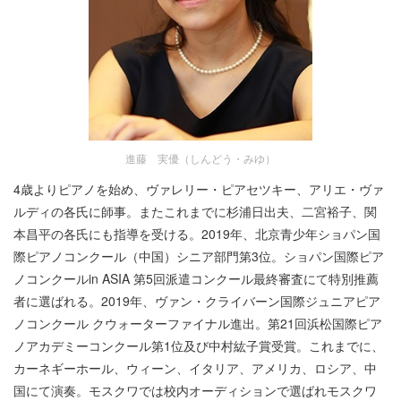
進藤 実優（しんどう・みゆ）
4歳よりピアノを始め、ヴァレリー・ピアセツキー、アリエ・ヴァ
ルディの各氏に師事。またこれまでに杉浦日出夫、二宮裕子、関
本昌平の各氏にも指導を受ける。2019年、北京青少年ショパン国
際ピアノコンクール（中国）シニア部門第3位。ショパン国際ピア
ノコンクールin ASIA 第5回派遣コンクール最終審査にて特別推薦
者に選ばれる。2019年、ヴァン・クライバーン国際ジュニアピア
ノコンクール クウォーターファイナル進出。第21回浜松国際ピア
ノアカデミーコンクール第1位及び中村紘子賞受賞。これまでに、
カーネギーホール、ウィーン、イタリア、アメリカ、ロシア、中
国にて演奏。モスクワでは校内オーディションで選ばれモスクワ