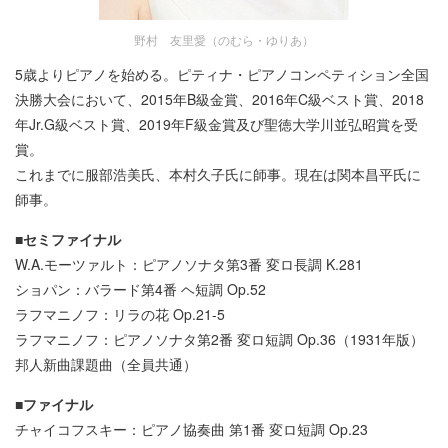
野村 友里愛（のむら・ゆりあ）
5歳よりピアノを始める。ピティナ・ピアノコンペティション全国
決勝大会において、2015年B級金賞、2016年C級ベスト賞、2018
年Jr.G級ベスト賞、2019年F級金賞及び聖徳大学川並弘昭賞を受
賞。
これまでに服部浩美氏、本村久子氏に師事。現在は関本昌平氏に
師事。
■セミファイナル
W.A.モーツァルト：ピアノソナタ第3番 変ロ長調 K.281
ショパン：バラード第4番 ヘ短調 Op.52
ラフマニノフ：リラの花 Op.21-5
ラフマニノフ：ピアノソナタ第2番 変ロ短調 Op.36（1931年版）
邦人新曲課題曲（全員共通）
■ファイナル
チャイコフスキー：ピアノ協奏曲 第1番 変ロ短調 Op.23