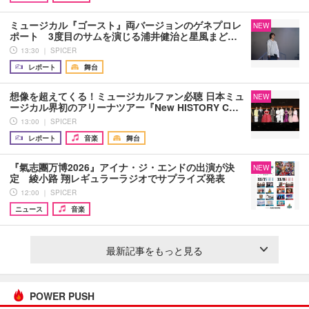
ミュージカル『ゴースト』両バージョンのゲネプロレ
NEW
ポート 3度目のサムを演じる浦井健治と星風まど…
13:30 ｜ SPICER
レポート
舞台
想像を超えてくる！ミュージカルファン必聴 日本ミュ
NEW
ージカル界初のアリーナツアー『New HISTORY C…
13:00 ｜ SPICER
レポート
音楽
舞台
『氣志團万博2026』アイナ・ジ・エンドの出演が決
NEW
定 綾小路 翔レギュラーラジオでサプライズ発表
12:00 ｜ SPICER
ニュース
音楽
最新記事をもっと見る
POWER PUSH