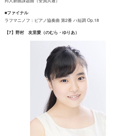
邦人新曲課題曲（全員共通）
■ファイナル
ラフマニノフ：ピアノ協奏曲 第2番 ハ短調 Op.18
【7】野村 友里愛（のむら・ゆりあ）