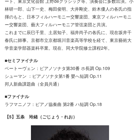
ート、東京文化会館 上野deクラシック等、演奏会に多数出演。小
林研一郎、山下一史、梅田俊明、大井剛史、鈴木優人の各氏の指
揮のもと、日本フィルハーモニー交響楽団、東京フィルハーモニ
ー交響楽団、藝大フィルハーモニア管弦楽団と共演。
これまでに辰巳千里、土居知子、福井尚子の各氏に、現在坂井千
春氏に師事。京都市立京都堀川音楽高等学校を経て、東京藝術大
学音楽学部器楽科卒業。現在、同大学院修士課程2年。
■セミファイナル
ベートーヴェン：ピアノソナタ第30番 ホ長調 Op.109
シューマン ：ピアノソナタ第1番 嬰へ短調 Op.11
邦人新曲課題曲（全員共通）
■ファイナル
ラフマニノフ：ピアノ協奏曲 第2番 ハ短調 Op.18
【5】五条 玲緒（ごじょう・れお）