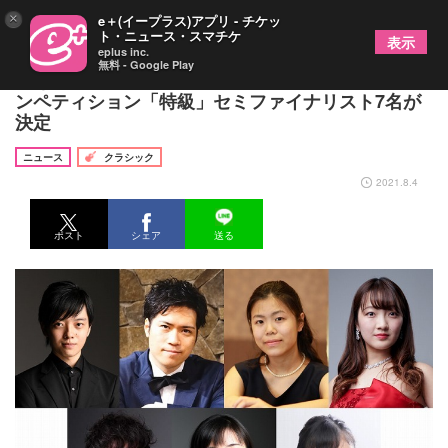
×
e＋(イープラス)アプリ - チケッ
ト・ニュース・スマチケ
表示
eplus inc.
無料 - Google Play
若きピアニストたちの競演！ ピティナ・ピアノコ
ンペティション「特級」セミファイナリスト7名が
決定
ニュース
クラシック
2021.8.4
ポスト
シェア
送る