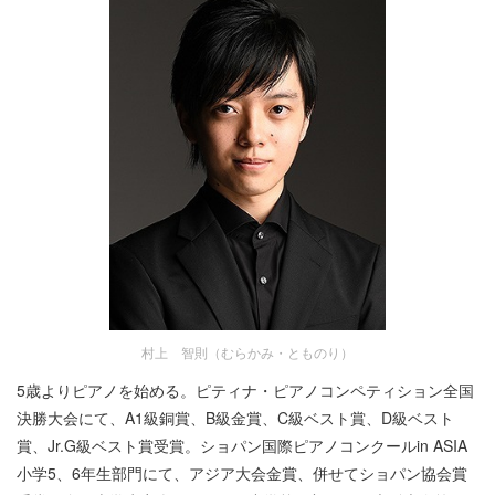
村上 智則（むらかみ・とものり）
5歳よりピアノを始める。ピティナ・ピアノコンペティション全国
決勝大会にて、A1級銅賞、B級金賞、C級ベスト賞、D級ベスト
賞、Jr.G級ベスト賞受賞。ショパン国際ピアノコンクールin ASIA
小学5、6年生部門にて、アジア大会金賞、併せてショパン協会賞