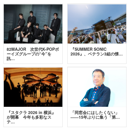
82MAJOR 次世代K-POPボ
『SUMMER SONIC
ーイズグループの“今”を
2026』、ベテラン3組の懐…
訊…
『スタクラ 2026 in 横浜』
「同窓会にはしたくない」
が開幕 今年も多彩なス
――15年ぶりに集う「第…
テ…