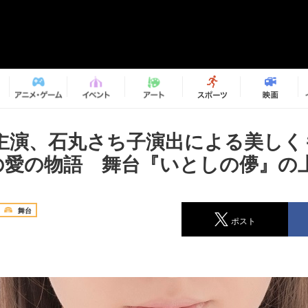
主演、石丸さち子演出による美しく
間の愛の物語 舞台『いとしの儚』の
舞台
ポスト