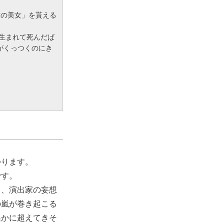
世の美女」を貰える
生まれて死んだば
がくっつくのにき
かります。
です。
と、演出家の妄想
の嵐が巻き起こる
遙かに超えてきそ