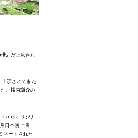
の儚』
が上演され
く上演されてきた
した、
横内謙介
の
レイからオリジナ
3月日本初上演
ミネートされた