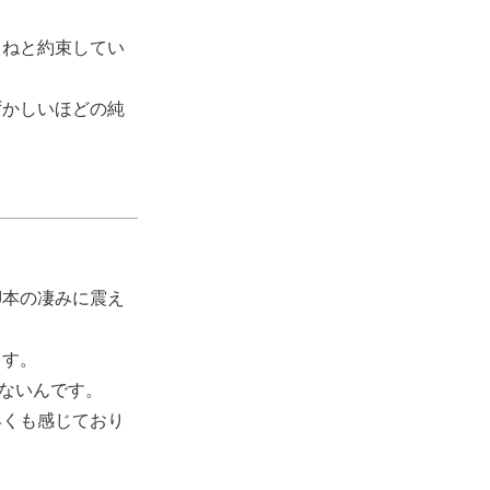
うねと約束してい
ずかしいほどの純
脚本の凄みに震え
ます。
らないんです。
早くも感じており