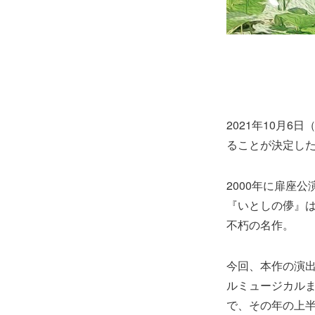
2021年10月
ることが決定し
2000年に扉座
『いとしの儚』
不朽の名作。
今回、本作の演
ルミュージカル
で、その年の上