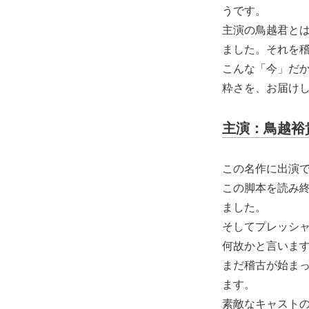
うです。
主演の鳥越君と
ました。それを
こんな「今」だ
粋さを、お届け
主演：鳥越裕
この名作に出演
この脚本を読み
ました。
そしてプレッシ
何故かと言います
まだ稽古が始ま
ます。
素敵なキャストの