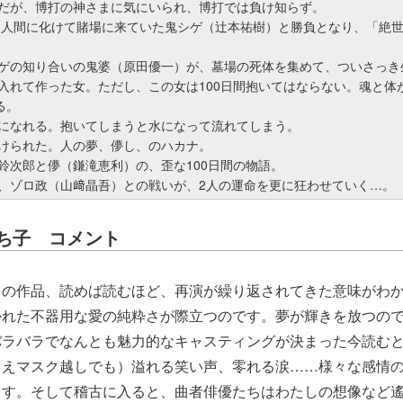
だが、博打の神さまに気にいられ、博打では負け知らず。
、人間に化けて賭場に来ていた鬼シゲ（辻本祐樹）と勝負となり、「絶
ゲの知り合いの鬼婆（原田優一）が、墓場の死体を集めて、ついさっき
入れて作った女。ただし、この女は100日間抱いてはならない。魂と体
る。
になれる。抱いてしまうと水になって流れてしまう。
けられた。人の夢、儚し、のハカナ。
鈴次郎と儚（鎌滝恵利）の、歪な100日間の物語。
、ゾロ政（山﨑晶吾）との戦いが、2人の運命を更に狂わせていく…。
ち子 コメント
この作品、読めば読むほど、再演が繰り返されてきた意味がわ
かれた不器用な愛の純粋さが際立つのです。夢が輝きを放つの
バラバラでなんとも魅力的なキャスティングが決まった今読む
とえマスク越しでも）溢れる笑い声、零れる涙……様々な感情
ます。そして稽古に入ると、曲者俳優たちはわたしの想像など