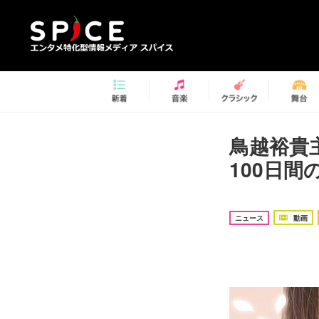
鳥越裕貴
100日
ニュース
動画