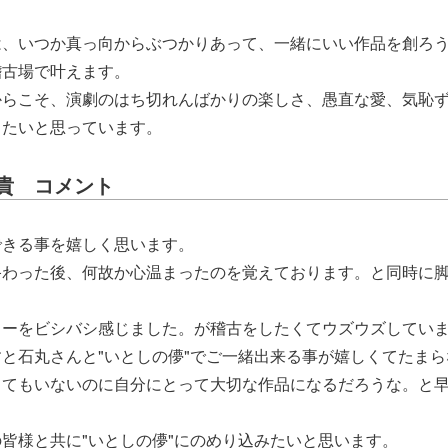
は、いつか真っ向からぶつかりあって、一緒にいい作品を創ろ
稽古場で叶えます。
からこそ、演劇のはち切れんばかりの楽しさ、愚直な愛、気恥
したいと思っています。
貴 コメント
できる事を嬉しく思います。
終わった後、何故か心温まったのを覚えております。と同時に
ャーをビシバシ感じました。が稽古をしたくてウズウズしてい
と石丸さんと"いとしの儚"でご一緒出来る事が嬉しくてたま
ってもいないのに自分にとって大切な作品になるだろうな。と
皆様と共に"いとしの儚"にのめり込みたいと思います。