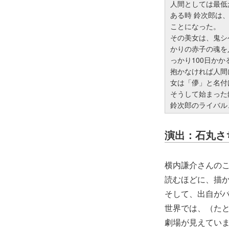
人間としては最低
ある時 鈴次郎は
ことになった。
その美女は、鬼シ
かりの赤子の魂を
っかり100日かか
抱かなければ人間
女は「儚」と名付
そうして始まった
鈴次郎のライバル
演出：石丸さ
横内謙介さんの
読むほどに、描
そして、出自が
世界では、（た
劇場が見えてい