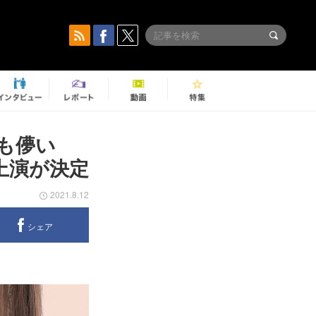
も儚い
上演が決定
2021.8.12
シェア