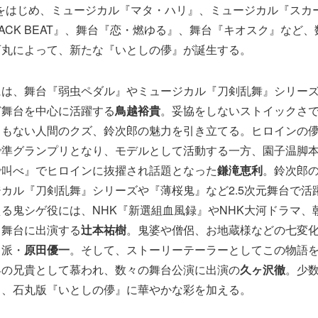
 Life』をはじめ、ミュージカル『マタ・ハリ』、ミュージカル『ス
ACK BEAT』、舞台『恋・燃ゆる』、舞台『キオスク』など
石丸によって、新たな『いとしの儚』が誕生する。
には、舞台『弱虫ペダル』やミュージカル『刀剣乱舞』シリー
ど舞台を中心に活躍する
鳥越裕貴
。妥協をしないストイックさ
うもない人間のクズ、鈴次郎の魅力を引き立てる。ヒロインの
準グランプリとなり、モデルとして活動する一方、園子温脚本・演出
で叫べ』でヒロインに抜擢され話題となった
鎌滝恵利
。鈴次郎
カル『刀剣乱舞』シリーズや『薄桜鬼』など2.5次元舞台で活
る鬼シゲ役には、NHK『新選組血風録』やNHK大河ドラマ、
、舞台に出演する
辻本祐樹
。鬼婆や僧侶、お地蔵様などの七変
力派・
原田優一
。そして、ストーリーテーラーとしてこの物語
界の兄貴として慕われ、数々の舞台公演に出演の
久ヶ沢徹
。少
し、石丸版『いとしの儚』に華やかな彩を加える。