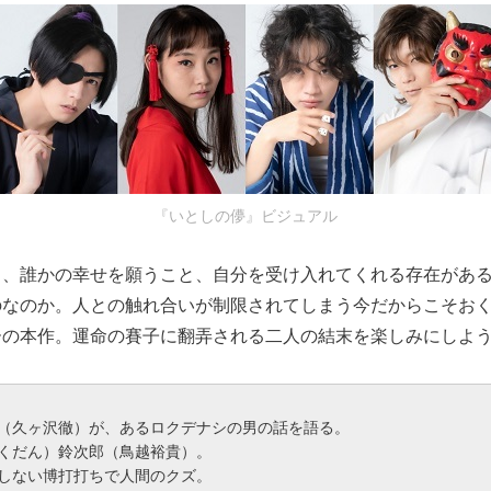
『いとしの儚』ビジュアル
と、誰かの幸せを願うこと、自分を受け入れてくれる存在があ
のなのか。人との触れ合いが制限されてしまう今だからこそお
ーの本作。運命の賽子に翻弄される二人の結末を楽しみにしよ
（久ヶ沢徹）が、あるロクデナシの男の話を語る。
くだん）鈴次郎（鳥越裕貴）。
しない博打打ちで人間のクズ。