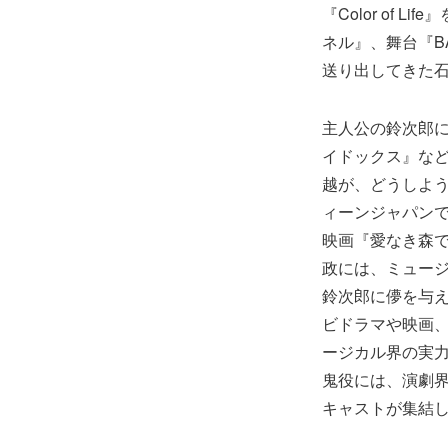
『Color of
ネル』、舞台『B
送り出してきた
主人公の鈴次郎
イドックス』な
越が、どうしよ
ィーンジャパンで
映画『愛なき森
政には、ミュージ
鈴次郎に儚を与え
ビドラマや映画
ージカル界の実
鬼役には、演劇
キャストが集結