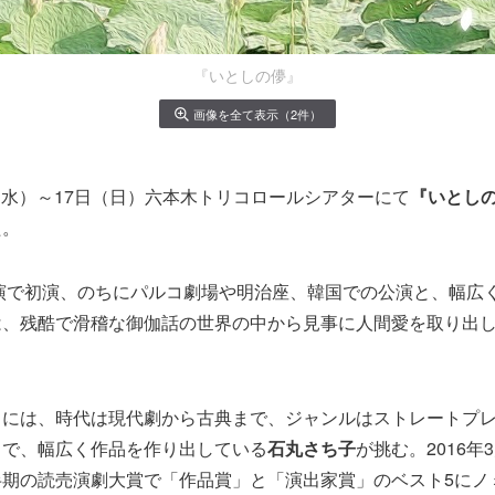
『いとしの儚』
画像を全て表示（2件）
6日（水）～17日（日）六本木トリコロールシアターにて
『いとし
た。
公演で初演、のちにパルコ劇場や明治座、韓国での公演と、幅広
は、残酷で滑稽な御伽話の世界の中から見事に人間愛を取り出
出には、時代は現代劇から古典まで、ジャンルはストレートプ
まで、幅広く作品を作り出している
石丸さち子
が挑む。2016年
半期の読売演劇大賞で「作品賞」と「演出家賞」のベスト5にノ