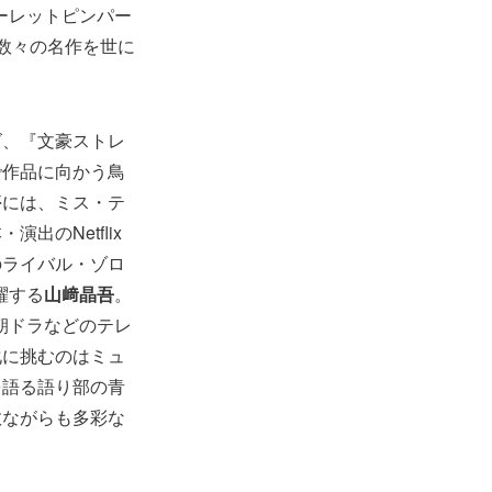
カーレットピンパー
、数々の名作を世に
ズ、『文豪ストレ
で作品に向かう鳥
儚には、ミス・テ
のNetflix
のライバル・ゾロ
躍する
山﨑晶吾
。
朝ドラなどのテレ
化に挑むのはミュ
を語る語り部の青
数ながらも多彩な