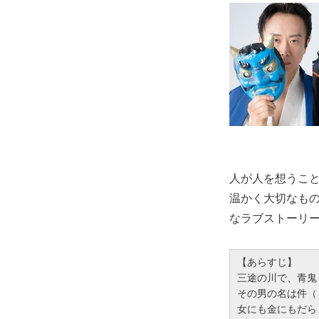
人が人を想うこ
温かく大切なも
なラブストーリ
【あらすじ】
三途の川で、青鬼
その男の名は件（
女にも金にもだら