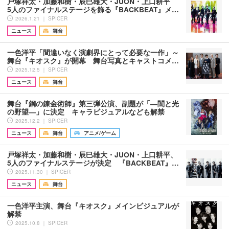
戸塚祥太・加藤和樹・辰巳雄大・JUON・上口耕平
5人のファイナルステージを飾る『BACKBEAT』メ…
2026.1.21 ｜ SPICER
ニュース
舞台
一色洋平「間違いなく演劇界にとって必要な一作」～
舞台『キオスク』が開幕 舞台写真とキャストコメ…
2025.12.5 ｜ SPICER
ニュース
舞台
舞台『鋼の錬金術師』第三弾公演、副題が「―闇と光
の野望―」に決定 キャラビジュアルなども解禁
2025.12.2 ｜ SPICER
ニュース
舞台
アニメ/ゲーム
戸塚祥太・加藤和樹・辰巳雄大・JUON・上口耕平、
5人のファイナルステージが決定 『BACKBEAT』…
2025.11.30 ｜ SPICER
ニュース
舞台
一色洋平主演、舞台『キオスク』メインビジュアルが
解禁
2025.10.8 ｜ SPICER