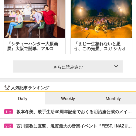
『シティーハンター大原画
「まじ一生忘れないと思
展』大阪で開幕、アルコ
う、この光景」スガ シカオ
＆…
と…
さらに読み込む
人気記事ランキング
Daily
Weekly
Monthly
坂本冬美、歌手生活40周年記念でおくる明治座公演のメイ…
1
位
西川貴教に直撃、滋賀最大の音楽イベント『FEST. INAZU…
2
位