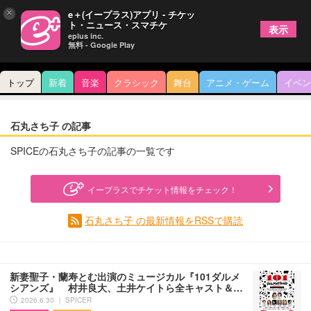
×
e＋(イープラス)アプリ - チケッ
ト・ニュース・スマチケ
表示
eplus inc.
無料 - Google Play
トップ
新着
音楽
クラシック
舞台
アニメ・ゲーム
イベン
石丸さち子 の記事
SPICEの石丸さち子の記事の一覧です
イープラスでチケット情報をチェック！
石丸さち子 の最新情報をRSSで購読
新妻聖子・蘭寿とむ出演のミュージカル『101ダルメ
シアンズ』 村井良大、土井ケイトら全キャスト＆…
2026.6.30 ｜ SPICER