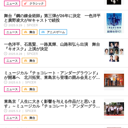
ニュース
クラシック
舞台『鋼の錬金術師』第三弾が26年に決定 一色洋平
と廣野凌大がWキャストで続投
2025.9.29 ｜ SPICER
ニュース
舞台
アニメ/ゲーム
一色洋平、石黒賢、一路真輝、山路和弘ら出演 舞台
『キオスク』上演が決定
2025.8.28 ｜ SPICER
ニュース
舞台
ミュージカル『チョコレート・アンダーグラウンド』
が開幕へ 北川拓実、東島京ら登壇の囲み会見とゲ…
2025.6.5 ｜ SPICER
ニュース
舞台
東島京「人生に大きく影響を与える作品だと思いま
す」～ミュージカル『チョコレート・アンダーグラ…
2025.5.2 ｜ SPICER
ニュース
舞台