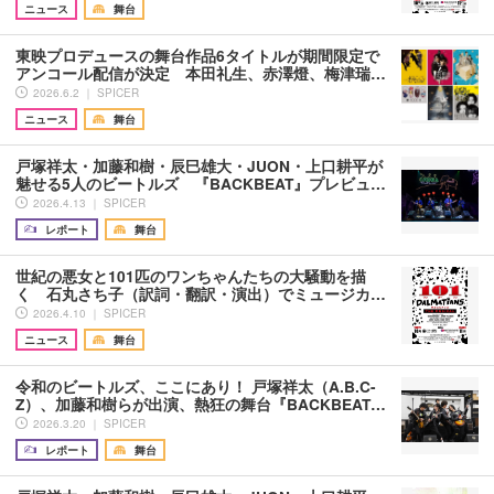
ニュース
舞台
東映プロデュースの舞台作品6タイトルが期間限定で
アンコール配信が決定 本田礼生、赤澤燈、梅津瑞…
2026.6.2 ｜ SPICER
ニュース
舞台
戸塚祥太・加藤和樹・辰巳雄大・JUON・上口耕平が
魅せる5人のビートルズ 『BACKBEAT』プレビュ…
2026.4.13 ｜ SPICER
レポート
舞台
世紀の悪女と101匹のワンちゃんたちの大騒動を描
く 石丸さち子（訳詞・翻訳・演出）でミュージカ…
2026.4.10 ｜ SPICER
ニュース
舞台
令和のビートルズ、ここにあり！ 戸塚祥太（A.B.C-
Z）、加藤和樹らが出演、熱狂の舞台『BACKBEAT…
2026.3.20 ｜ SPICER
レポート
舞台