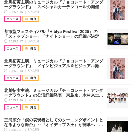
北川拓実主演のミュージカル『チョコレート・アンダ
ーグラウンド』 スペシャルカーテンコールの開催…
2025.4.16 ｜ SPICER
ニュース
舞台
都市型フェスティバル『Hibiya Festival 2025』の
「ステップショー」「ナイトショー」の詳細が決定
2025.3.17 ｜ SPICER
ニュース
舞台
北川拓実主演、ミュージカル『チョコレート・アンダ
ーグラウンド』 メインビジュアル＆ビジュアル撮…
2025.3.13 ｜ SPICER
ニュース
舞台
北川拓実主演、ミュージカル『チョコレート・アンダ
ーグラウンド』の公演詳細発表 東島京、木村来士…
2025.2.26 ｜ SPICER
ニュース
舞台
三浦涼介「僕の表現者としてのターニングポイントと
なるような舞台」～『オイディプス王』が開幕へ …
2025.2.21 ｜ SPICER