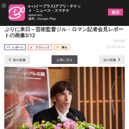
×
e＋(イープラス)アプリ - チケッ
ト・ニュース・スマチケ
表示
eplus inc.
無料 - Google Play
モーリス・ベジャール・バレエ団が2021年秋、4年
ぶりに来日～芸術監督ジル・ロマン記者会見レポー
トの画像3/12
SPICER
2021.8.24
レポート
クラシック
舞台
前の画像
記事に戻る
次の画像