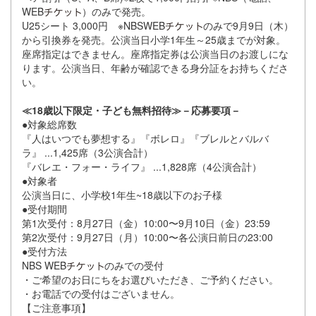
WEB
）のみで発売。
U25シート 3,000円 ※NBSWEB
のみで9月9日（木）
から引換券を発売。公演当日小学1年生～25歳までが対象。
座席指定はできません。座席指定券は公演当日のお渡しにな
ります。公演当日、年齢が確認できる身分証をお持ちくださ
い。
≪18歳以下限定・子ども無料招待≫－応募要項－
●対象総席数
『人はいつでも夢想する』『ボレロ』『ブレルとバルバ
ラ』 ...1,425席（3公演合計）
『バレエ・フォー・ライフ』 ...1,828席（4公演合計）
●対象者
公演当日に、小学校1年生~18歳以下のお子様
●受付期間
第1次受付：8月27日（金）10:00〜9月10日（金）23:59
第2次受付：9月27日（月）10:00〜各公演日前日の23:00
●受付方法
NBS WEB
のみでの受付
・ご希望のお日にちをお選びいただき、ご予約ください。
・お電話での受付はございません。
【ご注意事項】