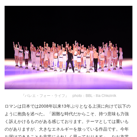
『バレエ・フォー・ライフ』 photo：BBL - Ilia Chkolnik
ロマンは日本では2008年以来13年ぶりとなる上演に向けて以下の
ように抱負を述べた。「困難な時代だからこそ、持つ意味も力強
く訴えかけるものがある感じております。テーマとしては重いも
のがありますが、大きなエネルギーを放っている作品です。今年
お届けできることを非常にうれしく思っております」。なお衣裳