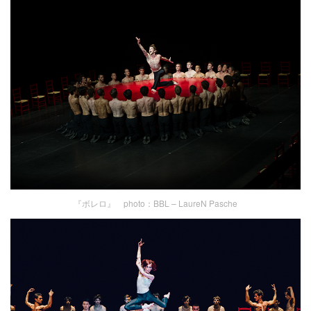
『ボレロ』 photo：BBL – LaureN Pasche