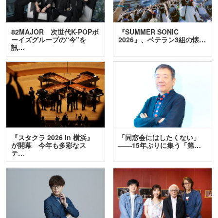
82MAJOR 次世代K-POPボ
『SUMMER SONIC
ーイズグループの“今”を
2026』、ベテラン3組の懐…
訊…
『スタクラ 2026 in 横浜』
「同窓会にはしたくない」
が開幕 今年も多彩なス
――15年ぶりに集う「第…
テ…