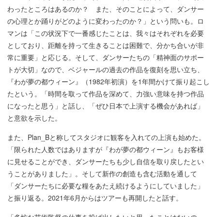
わったところはあるのか？ また、そのことによって、ダンサー
の心理とか踊りがどのように変わったのか？」という問いも。ロ
マンは「この状況下で一番感じたことは、我々はそれぞれを必要
としており、距離を持って生きることは困難で、分かち合いが非
常に重要」と応じる。そして、ダンサーたちの「精神面のサポー
トが大切」なので、ベジャールの過去の作品を復刻を思い立ち、
『わが夢の都ウィーン』（1982年初演）を1年間かけて振り起こし
たという。「時間を取って作品を深めて、力強い意味を持つ作品
になったと思う」と話し、「ぜひ日本で上演する機会があれば」
と意欲を示した。
また、Plan_Bと称してスタジオに観客を入れての上演も始めた。
「限られた人数ではありますが『わが夢の都ウィーン』もお客様
に見せることができ、ダンサーたちも少し自信を取り戻したとい
うことがありました」。そして新作の創造も含む活動を通して
「ダンサーたちに必要な糧をあたえ続けるようにしていました」
と振り返る。2021年6月からはツアーも再開したと話す。
「多忙な芸術監督の仕事を投げ出したいと思ったことはないの