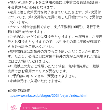
※NBS WEB
をご利用の際には事前に会員登録(登録・
年会費無料)が必要となります。
※定員に達し次第受付を終了させていただきます。第2次受付
については、第1次募集で定員に達した日程については受付は
ございません。
※
料金は無料ですが、支払手数料(165円)、発行手数
料(110円)がかかります。
※ご予約はいただくのは引換券となります。公演当日、お座席
券とお引換えとなりますので、お引換えの際に年齢が確認で
きる身分証をご提示ください。
※無料招待席は対象外の方でもご予約いただくことが可能で
す。ただし、公演当日に対象年齢外の方がご来場された場合
にはご入場いただけません。
※19歳以上の方とご来場いただく場合、無料招待席と一般販
売席ではお座席のエリアが異なります。
※ご予約後のキャンセル・変更はできません。
※未就学児はご入場いただけません。
■公演情報詳細：
https://www.nbs.or.jp/stages/2021/bejart/index.html
情報はこちら