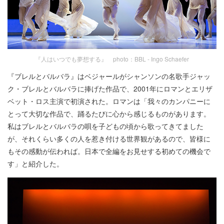
『人はいつでも夢想する』 photo：BBL - Ingo Schaefer
『ブレルとバルバラ』はベジャールがシャンソンの名歌手ジャッ
ク・ブレルとバルバラに捧げた作品で、2001年にロマンとエリザ
ベット・ロス主演で初演された。ロマンは「我々のカンパニーに
とって大切な作品で、踊るたびに心から感じるものがあります。
私はブレルとバルバラの唄を子どもの頃から歌ってきてました
が、それくらい多くの人を惹き付ける世界観があるので、皆様に
もその感動が伝われば。日本で全編をお見せする初めての機会で
す」と紹介した。