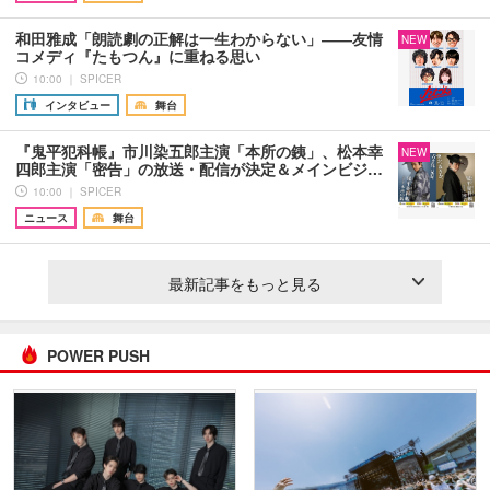
和田雅成「朗読劇の正解は一生わからない」――友情
NEW
コメディ『たもつん』に重ねる思い
10:00 ｜ SPICER
インタビュー
舞台
『鬼平犯科帳』市川染五郎主演「本所の銕」、松本幸
NEW
四郎主演「密告」の放送・配信が決定＆メインビジ…
10:00 ｜ SPICER
ニュース
舞台
最新記事をもっと見る
POWER PUSH