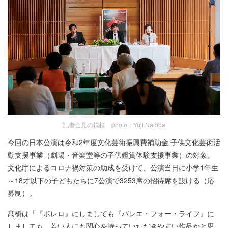
記者会見の模様 photo：Yuji Namba
今回の日本公演は令和2年度文化芸術振興費補助金 子供文化芸術活
動支援事業（劇場・音楽堂等の子供鑑賞体験支援事業）の対象。
文化庁によるコロナ禍対策の助成を受けて、公演当日に小学1年生
～18才以下の子どもたちに7公演で3253席の招待席を設ける（応
募制）。
髙橋は「『ボレロ』にしましても『バレエ・フォー・ライフ』に
しましても、若い人にも関心を持っていただきやすい作品かと思