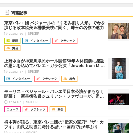
関連記事
東京バレエ団 ベジャールの『くるみ割り人形』で母を
演じる政本絵美＆榊優美枝に聞く、珠玉の名作の魅力
2025.1.30 ｜ SPICER
動画
インタビュー
クラシック
舞台
上野水香が神奈川県民ホール開館50年＆休館前に感謝
の思いを込めてバレエ・ガラ公演「Jewels from MI…
2025.1.17 ｜ SPICER
インタビュー
クラシック
舞台
モーリス・ベジャール・バレエ団日本公演がまもなく
開幕！ 新芸術監督ジュリアン・ファヴローが、監…
2024.9.5 ｜ SPICER
ニュース
クラシック
舞台
柄本弾が語る、東京バレエ団の"伝家の宝刀"『ザ・カ
ブキ』由良之助役に賭ける思い～国内では6年ぶり…
2024.9.4 ｜ SPICER