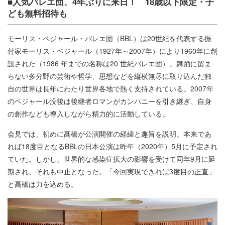
■人気バレエ団、4年ぶりに来日！ 18歳以下限定・子
ども無料招待も
モーリス・ベジャール・バレエ団（BBL）は20世紀を代表する振
付家モーリス・ベジャール（1927年～2007年）により1960年に創
設された（1986 年までの名称は20 世紀バレエ団）。舞踊に留ま
らない多分野の芸術や哲学、思想などを縦横無尽に取り込んだ独
自の世界は長年にわたり世界各地で熱く支持されている。2007年
のベジャール没後は後継者ロマンがカンパニーを引き継ぎ、自身
の創作なども導入しながら精力的に活動している。
会見では、初めに髙橋が公演開催の経緯と趣旨を説明。本来であ
れば18度目となるBBLの日本公演は昨年（2020年）5月に予定され
ていた。しかし、世界的な感染症拡大の影響を受けて同年9月に延
期され、それも中止となった。「今回実現できれば3度目の正直」
と髙橋は力を込める。