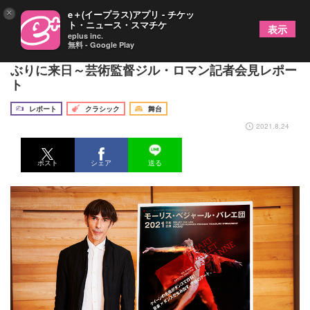
×
e＋(イープラス)アプリ - チケッ
ト・ニュース・スマチケ
表示
eplus inc.
無料 - Google Play
モーリス・ベジャール・バレエ団が2021年秋、4年
ぶりに来日～芸術監督ジル・ロマン記者会見レポー
ト
レポート
クラシック
舞台
2021.8.24
ポスト
シェア
送る