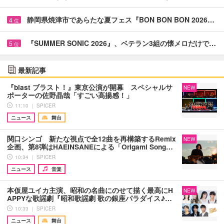
静岡県焼津市であらたな夏フェス『BON BON BON 2026…
4
位
『SUMMER SONIC 2026』、ベテラン3組の懐メロだけで…
5
位
最新記事
『blast ブラスト！』東京公演が開幕 スペシャルサ
NEW
ポーターの佐野晶哉「すごい高揚感！」
11:10 ｜ SPICER
ニュース
舞台
関口シンゴ 新たな視点で全12曲を再構築するRemix
NEW
企画、第8弾はHAEINSANEによる「Origami Song…
10:34 ｜ SPICER
ニュース
音楽
本仮屋ユイカ主演、昭和の名曲にのせて描く最高にH
NEW
APPYな歌謡劇『昭和歌謡劇 歌の銀座パラダイス♪…
10:33 ｜ SPICER
ニュース
舞台