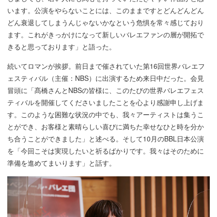
います。公演をやらないことには、このままですとどんどんどん
どん衰退してしまうんじゃないかなという危惧を常々感じており
ます。これがきっかけになって新しいバレエファンの層が開拓で
きると思っております」と語った。
続いてロマンが挨拶。前日まで催されていた第16回世界バレエフ
ェスティバル（主催：NBS）に出演するため来日中だった。会見
冒頭に「髙橋さんとNBSの皆様に、このたびの世界バレエフェス
ティバルを開催してくださいましたことを心より感謝申し上げま
す。このような困難な状況の中でも、我々アーティストは集うこ
とができ、お客様と素晴らしい喜びに満ちた幸せなひと時を分か
ち合うことができました」と述べる。そして10月のBBL日本公演
を「今回こそは実現したいと祈るばかりです。我々はそのために
準備を進めてまいります」と話す。