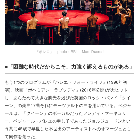
『ボレロ』 photo：BBL – Marc Ducrest
■「困難な時代だからこそ、力強く訴えるものがある」
もう1つのプログラムが『バレエ・フォー・ライフ』(1996年初
演)。映画「ボヘミアン・ラプソディ」(2018年公開)が大ヒット
し、あらためて大きな脚光を浴びた英国のロック・バンド「クイ
ーン」の楽曲17曲それにモーツァルトの曲を用いている。ベジャ
ールは、「クイーン」のボーカルだったフレディ・マーキュリ
ー、ベジャール・バレエの申し子であったジョルジュ・ドンとい
う共に45歳で早世した不世出のアーティストへのオマージュとし
て同作を創った。