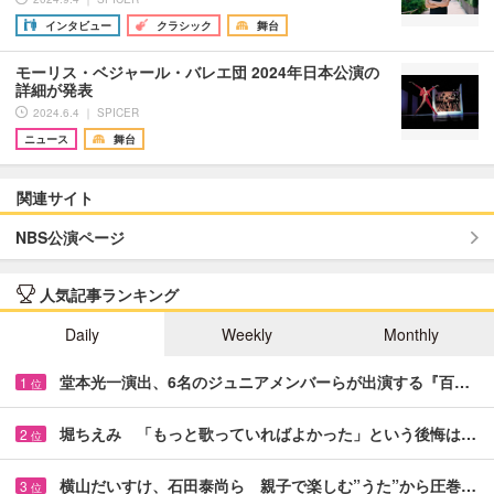
インタビュー
クラシック
舞台
モーリス・ベジャール・バレエ団 2024年日本公演の
詳細が発表
2024.6.4 ｜ SPICER
ニュース
舞台
関連サイト
NBS公演ページ
人気記事ランキング
Daily
Weekly
Monthly
堂本光一演出、6名のジュニアメンバーらが出演する『百…
1
位
堀ちえみ 「もっと歌っていればよかった」という後悔は…
2
位
横山だいすけ、石田泰尚ら 親子で楽しむ”うた”から圧巻…
3
位