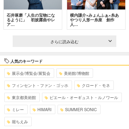
石井琢磨「人生の宝物にな
横内謙介×みょんふぁ×糸あ
るように」 初披露曲やレ
やつり人形一糸座 創作
ア…
人…
さらに読み込む
人気のキーワード
展示会/博覧会/展覧会
美術館/博物館
フィンセント・ファン・ゴッホ
クロード・モネ
東京都美術館
ピエール・オーギュスト・ルノワール
ミレー
HIMARI
SUMMER SONIC
堀ちえみ