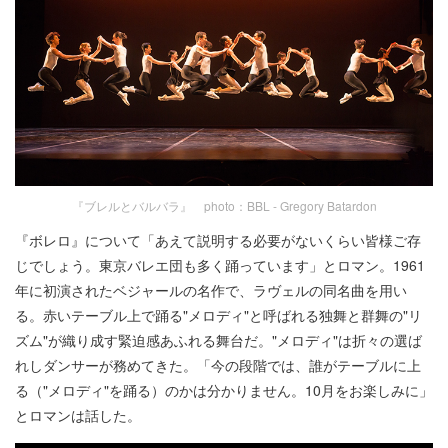
『ブレルとバルバラ』 photo：BBL - Gregory Batardon
『ボレロ』について「あえて説明する必要がないくらい皆様ご存
じでしょう。東京バレエ団も多く踊っています」とロマン。1961
年に初演されたベジャールの名作で、ラヴェルの同名曲を用い
る。赤いテーブル上で踊る"メロディ"と呼ばれる独舞と群舞の"リ
ズム"が織り成す緊迫感あふれる舞台だ。"メロディ"は折々の選ば
れしダンサーが務めてきた。「今の段階では、誰がテーブルに上
る（"メロディ"を踊る）のかは分かりません。10月をお楽しみに」
とロマンは話した。