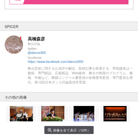
SPICER
高橋森彦
舞台評論
twitter:
@dance300
facebook:
https://www.facebook.com/dance300/
舞台芸術に関する公演評や解説、取材記事を執筆する。寄稿媒体は一
般紙、専門紙誌、広報紙誌、Web媒体、舞台や映画のプログラム、書
籍、年鑑など。舞踊コンクール審査員や各種選考委員・専門委員を歴
任。第12回日本ダンス評論賞佳作受賞。
その他の画像
画像を全て表示（12件）