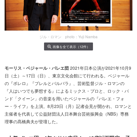
ジル・ロマン photo：Yuji Namba
画像を全て表示（12件）
モーリス・ベジャール・バレエ団
2021年日本公演が2021年10月9
日（土）～17日（日）、東京文化会館にて行われる。ベジャール
の『ボレロ』『ブレルとバルバラ』、芸術監督ジル・ロマンの
『人はいつでも夢想する』によるミックス・プロと、ロック・バ
ンド「クイーン」の音楽を用いたベジャールの『バレエ・フォ
ー・ライフ』を上演。8月23日（月）記者会見が開かれ、ロマンと
主催者を代表して公益財団法人日本舞台芸術振興会（NBS）専務
理事の髙橋典夫が登壇した。