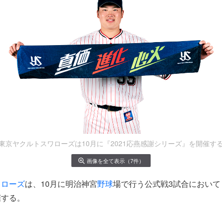
東京ヤクルトスワローズは10月に『2021応燕感謝シリーズ』を開催す
画像を全て表示（7件）
ワローズ
は、10月に明治神宮
野球
場で行う公式戦3試合において『
催する。