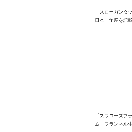
「スローガンタ
日本一年度を記
「スワローズフ
ム。フランネル