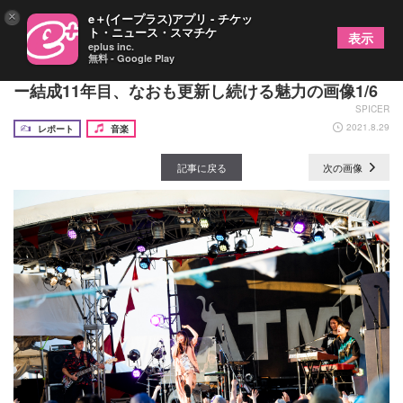
×
e＋(イープラス)アプリ - チケッ
ト・ニュース・スマチケ
表示
eplus inc.
無料 - Google Play
パスピエ『RUSH BALL 2021』ライブレポート ー
ー結成11年目、なおも更新し続ける魅力の画像1/6
SPICER
2021.8.29
レポート
音楽
記事に戻る
次の画像