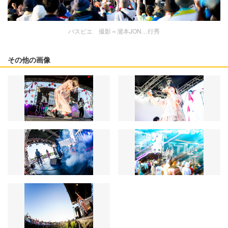
パスピエ 撮影＝瀧本JON…行秀
その他の画像