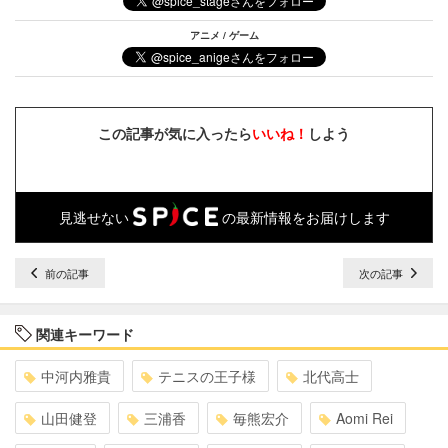
アニメ / ゲーム
この記事が気に入ったら
いいね！
しよう
見逃せない
の最新情報をお届けします
前の記事
次の記事
関連キーワード
中河内雅貴
テニスの王子様
北代高士
山田健登
三浦香
毎熊宏介
Aomi Rei