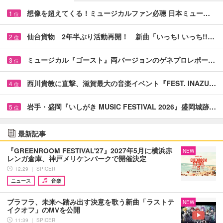
想像を超えてくる！ミュージカルファン必聴 日本ミュー…
1
位
仙台貨物 2年半ぶり活動再開！ 新曲「いっち! いっち!!…
2
位
ミュージカル『ゴースト』両バージョンのゲネプロレポー…
3
位
西川貴教に直撃、滋賀最大の音楽イベント『FEST. INAZU…
4
位
岩手・盛岡『いしがき MUSIC FESTIVAL 2026』盛岡城跡…
5
位
最新記事
『GREENROOM FESTIVAL'27』2027年5月に横浜赤
NEW
レンガ倉庫、神戸メリケンパークで開催決定
12:29 ｜ SPICER
ニュース
音楽
ブラフラ、未来へ踏み出す決意を歌う新曲「ラストテ
NEW
イクオフ」のMVを公開
11:39 ｜ SPICER