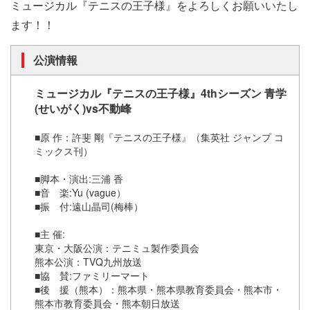
ミュージカル『テニスの王子様』をよろしくお願いいたし
ます！！
公演情報
ミュージカル『テニスの王子様』4thシーズン 青学
(せいがく)vs不動峰
■原 作：許斐 剛『テニスの王子様』（集英社 ジャンプ コ
ミックス刊）
■脚本・演出:三浦 香
■音 楽:Yu (vague）
■振 付:遠山晶司(梅棒）
■主 催:
東京・大阪公演：テニミュ製作委員会
熊本公演：TVQ九州放送
■協 賛:ファミリーマート
■後 援（熊本）：熊本県・熊本県教育委員会・熊本市・
熊本市教育委員会・熊本朝日放送