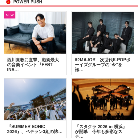
POWER PUSH
NEW
西川貴教に直撃、滋賀最大
82MAJOR 次世代K-POPボ
の音楽イベント『FEST.
ーイズグループの“今”を
INA…
訊…
『SUMMER SONIC
『スタクラ 2026 in 横浜』
2026』、ベテラン3組の懐…
が開幕 今年も多彩なス
テ…