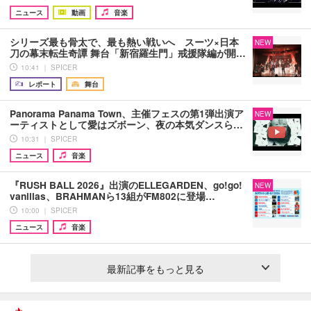
ニュース
動画
音楽
シリーズ最も骨太で、最も熱い戦いへ スーツ×日本
NEW
刀の幕末転生奇譚 舞台「新宿羅生門」戒援隊編が開…
10:41 ｜ SPICER
レポート
舞台
Panorama Panama Town、主催フェスの第1弾出演ア
NEW
ーティストとして愛はズボーン、夜の本気ダンスら…
10:31 ｜ SPICER
ニュース
音楽
『RUSH BALL 2026』出演のELLEGARDEN、go!go!
NEW
vanillas、BRAHMANら13組がFM802に登場…
10:00 ｜ SPICER
ニュース
音楽
最新記事をもっと見る