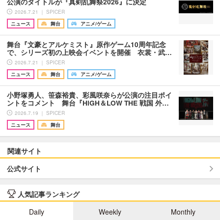
公演のタイトルが『真剣乱舞祭2026』に決定
2026.7.21 ｜ SPICER
ニュース
舞台
アニメ/ゲーム
舞台『文豪とアルケミスト』原作ゲーム10周年記念
で、シリーズ初の上映会イベントを開催 衣裳・武…
2026.7.21 ｜ SPICER
ニュース
舞台
アニメ/ゲーム
小野塚勇人、笹森裕貴、彩風咲奈らが公演の注目ポイ
ントをコメント 舞台『HiGH＆LOW THE 戦国 外…
2026.7.19 ｜ SPICER
ニュース
舞台
関連サイト
公式サイト
人気記事ランキング
Daily
Weekly
Monthly