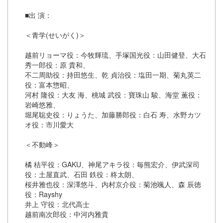
■出 演：
＜青学(せいがく)＞
越前リョーマ役：今牧輝琉、手塚国光役：山田健登、大石
秀一郎役：原 貴和、
不二周助役：持田悠生、乾 貞治役：塩田一期、菊丸英二
役：富本惣昭、
河村 隆役：大友 海、桃城 武役：寶珠山 駿、海堂 薫役：
岩崎悠雅、
堀尾聡史役：りょうた、加藤勝郎役：白石 寿、水野カツ
オ役：市川愛大
＜不動峰＞
橘 桔平役：GAKU、神尾アキラ役：毎熊宏介、伊武深司
役：土屋直武、石田 鉄役：柊太朗、
桜井雅也役：深澤悠斗、内村京介役：菊池颯人、森 辰徳
役：Rayshy
井上 守役：北代高士
越前南次郎役：中河内雅貴