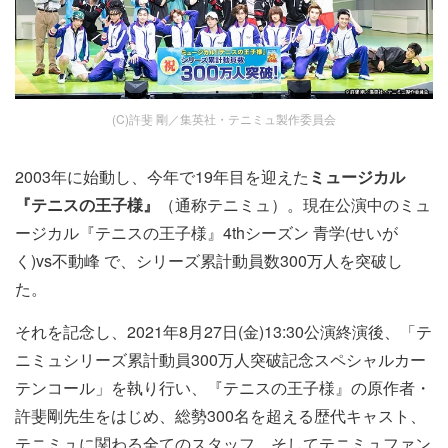
(C)許斐 剛／集英社・テニミュ製作委員会
2003年に始動し、今年で19年目を迎えた
ミュージカル
『テニスの王子様』
（通称テニミュ）。現在公演中のミュ
ージカル『テニスの王子様』4thシーズン 青学(せいが
く)vs不動峰 で、シリーズ累計動員数300万人を突破し
た。
それを記念し、2021年8月27日(金)13:30公演終演後、「テ
ニミュシリーズ累計動員300万人突破記念スペシャルカー
テンコール」を執り行い、『テニスの王子様』の原作者・
許斐剛先生をはじめ、総勢300名を超える歴代キャスト、
テニミュに関わる全てのスタッフ、そしてテニミュファン