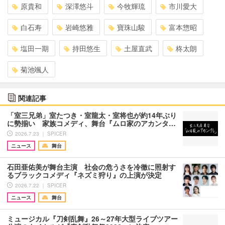
原貴和
深澤悠斗
今牧輝琉
市川愛大
白石寿
岩崎悠雅
寶珠山駿
富本惣昭
塩田一期
持田悠生
土屋直武
柊太朗
菊池颯人
関連記事
「室三兄弟」室たつき・室龍太・室将也が約14年ぶり
に勢揃い 家族コメディ、舞台『ムロ家のアカンタ…
2026.7.23 ｜ SPICER
ニュース
舞台
石田亜佑美が舞台主演 社会の危うさを冷徹に照射す
るブラックコメディ『ネズミ狩り』の上演が決定
2026.7.22 ｜ SPICER
ニュース
舞台
ミュージカル『刀剣乱舞』26～27年大型ライブツアー