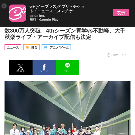
×
e＋(イープラス)アプリ - チケッ
ト・ニュース・スマチケ
表示
eplus inc.
無料 - Google Play
ミュージカル『テニスの王子様』シリーズ累計動員
数300万人突破 4thシーズン青学vs不動峰、大千
秋楽ライブ・アーカイブ配信も決定
ニュース
舞台
アニメ/ゲーム
2021.8.27
ポスト
シェア
送る