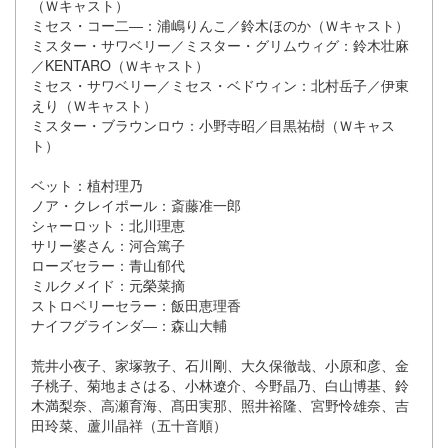
（Ｗキャスト）
ミセス・コー二―：浦嶋りんこ／鈴木ほのか（Ｗキャスト）
ミスター・サワベリー／ミスター・グリムウィグ：鈴木壮麻
／KENTARO（Ｗキャスト）
ミセス・サワベリー／ミセス・ベドウィン：北村岳子／伊東
えり（Ｗキャスト）
ミスター・ブラウンロウ：小野寺昭／目黒祐樹（Ｗキャス
ト）
ベット：植村理乃
ノア・クレイポール：斎藤准一郎
シャーロット：北川理恵
サリー婆さん：河合篤子
ローズセラー：青山郁代
ミルクメイド：元榮菜摘
ストロベリーセラー：飯田恵理香
ナイフグラインダ―：森山大輔
荒井小夜子、家塚敦子、石川剛、大久保徹哉、小原和彦、金
子桃子、菊地まさはる、小林遼介、今野晶乃、白山博基、鈴
木満梨奈、高瀬育海、髙田実那、照井裕隆、宮野怜雄奈、吉
田玲菜、蘆川晶祥（五十音順）