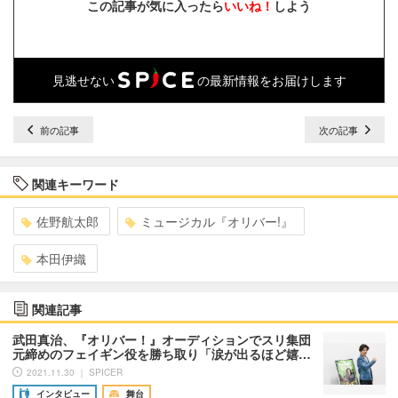
この記事が気に入ったら
いいね！
しよう
見逃せない
の最新情報をお届けします
前の記事
次の記事
関連キーワード
佐野航太郎
ミュージカル『オリバー!』
本田伊織
関連記事
武田真治、『オリバー！』オーディションでスリ集団
元締めのフェイギン役を勝ち取り「涙が出るほど嬉…
2021.11.30 ｜ SPICER
インタビュー
舞台