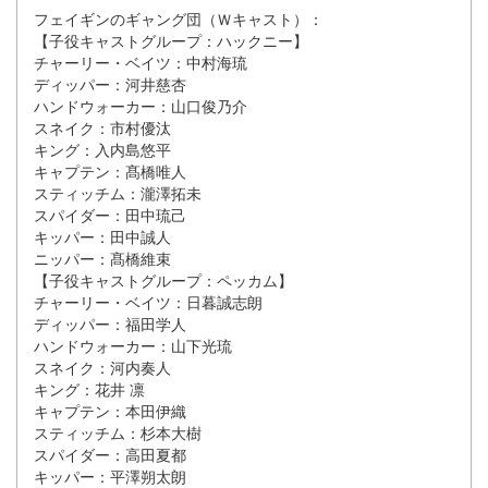
フェイギンのギャング団（Ｗキャスト）：
【子役キャストグループ：ハックニー】
チャーリー・ベイツ：中村海琉
ディッパー：河井慈杏
ハンドウォーカー：山口俊乃介
スネイク：市村優汰
キング：入内島悠平
キャプテン：髙橋唯人
スティッチム：瀧澤拓未
スパイダー：田中琉己
キッパー：田中誠人
ニッパー：髙橋維束
【子役キャストグループ：ペッカム】
チャーリー・ベイツ：日暮誠志朗
ディッパー：福田学人
ハンドウォーカー：山下光琉
スネイク：河内奏人
キング：花井 凛
キャプテン：本田伊織
スティッチム：杉本大樹
スパイダー：高田夏都
キッパー：平澤朔太朗