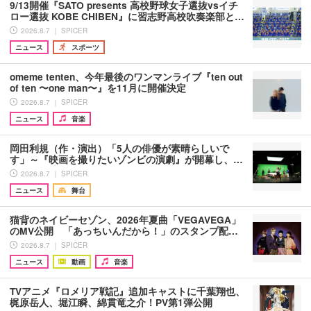
9/13開催『SATO presents 高校野球女子選抜vsイチ
ロー選抜 KOBE CHIBEN』に習志野高校吹奏楽部と…
2026.8.7 ｜ SPICER
ニュース
スポーツ
omeme tenten、今年最後のワンマンライブ『ten out
of ten 〜one man〜』を11月に開催決定
2026.8.7 ｜ SPICER
ニュース
音楽
岡田利規（作・演出）「5人の俳優が素晴らしいで
す」～『映画を撮りたいゾンビの演劇』が開幕し、…
2026.8.7 ｜ SPICER
ニュース
舞台
猫背のネイビーセゾン、2026年夏曲「VEGAVEGA」
のMV公開 「あっちいんだから！」のスタンプ配…
2026.8.7 ｜ SPICER
ニュース
動画
音楽
TVアニメ『ロメリア戦記』追加キャストに千葉翔也、
梶原岳人、堀江瞬、綿貫竜之介！PV第1弾公開