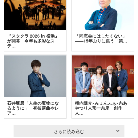
『スタクラ 2026 in 横浜』
「同窓会にはしたくない」
が開幕 今年も多彩なス
――15年ぶりに集う「第…
テ…
石井琢磨「人生の宝物にな
横内謙介×みょんふぁ×糸あ
るように」 初披露曲やレ
やつり人形一糸座 創作
ア…
人…
さらに読み込む