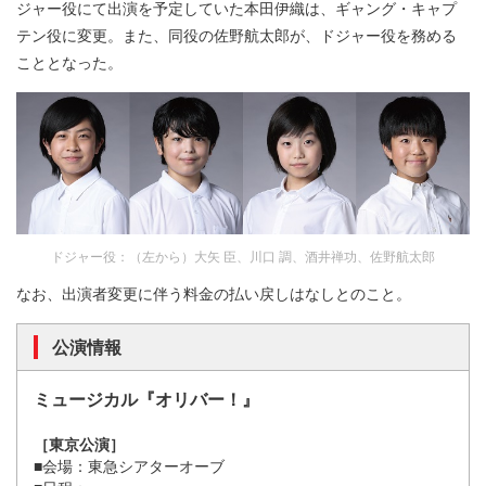
ジャー役にて出演を予定していた本田伊織は、ギャング・キャプ
テン役に変更。また、同役の佐野航太郎が、ドジャー役を務める
こととなった。
ドジャー役：（左から）大矢 臣、川口 調、酒井禅功、佐野航太郎
なお、出演者変更に伴う料金の払い戻しはなしとのこと。
公演情報
ミュージカル『オリバー！』
［東京公演］
■会場：東急シアターオーブ