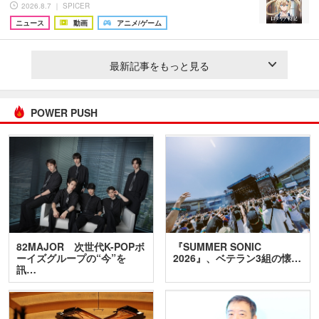
2026.8.7 ｜ SPICER
ニュース
動画
アニメ/ゲーム
最新記事をもっと見る
POWER PUSH
82MAJOR 次世代K-POPボ
『SUMMER SONIC
ーイズグループの“今”を
2026』、ベテラン3組の懐…
訊…