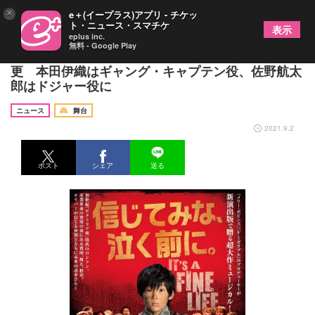
×
e＋(イープラス)アプリ - チケッ
ト・ニュース・スマチケ
表示
eplus inc.
無料 - Google Play
ミュージカル『オリバー！』の出演者（配役）が変
更 本田伊織はギャング・キャプテン役、佐野航太
郎はドジャー役に
ニュース
舞台
2021.9.2
ポスト
シェア
送る