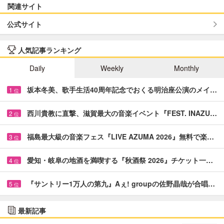
関連サイト
公式サイト
人気記事ランキング
Daily
Weekly
Monthly
坂本冬美、歌手生活40周年記念でおくる明治座公演のメイ…
1
位
西川貴教に直撃、滋賀最大の音楽イベント『FEST. INAZU…
2
位
福島最大級の音楽フェス『LIVE AZUMA 2026』無料で楽…
3
位
愛知・岐阜の地酒を満喫する『秋酒祭 2026』チケット一…
4
位
『サントリー1万人の第九』Aぇ! groupの佐野晶哉が合唱…
5
位
最新記事