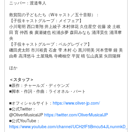
ニッパー：渡邉隼人
救貧院の子どもたち（Wキャスト／五十音順）：
【子役キャストグループ：メイフェア】
小川竜明 西口青翔 井上綾子 木村律花 久住星空 佐藤 凌 土岐
田 育 仲西 奏 廣瀬健也 松浦歩夢 森田みなも 涌澤昊生 涌澤摩
央
【子役キャストグループ：ベルグレヴィア】
磯田虎太郎 市川裕貴 石倉 雫 木村 心 黒川明美 河本雪華 鐘 美
由希 高澤悠斗 土屋飛鳥 寺﨑柚空 平賀 晴 弘山真菜 矢田陽輝
ほか
＜スタッフ＞
■原作：チャールズ・ディケンズ
■脚本・作詞・作曲：ライオネル・バート
■オフィシャルサイト：
https://www.oliver-jp.com/
■公式Twitter：
@OliverMusicalJP
https://twitter.com/OliverMusicalJP
■公式YouTube：
https://www.youtube.com/channel/UCH2fF5Bmcu54JLnunmkD_Y