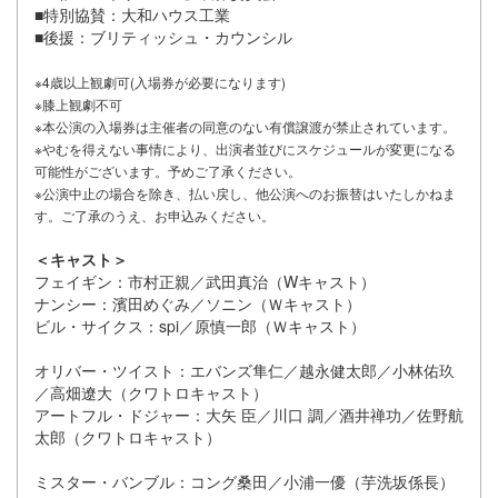
■特別協賛：大和ハウス工業
■後援：ブリティッシュ・カウンシル
※4歳以上観劇可(入場券が必要になります)
※膝上観劇不可
※本公演の入場券は主催者の同意のない有償譲渡が禁止されています。
※やむを得えない事情により、出演者並びにスケジュールが変更になる
可能性がございます。予めご了承ください。
※公演中止の場合を除き、払い戻し、他公演へのお振替はいたしかねま
す。ご了承のうえ、お申込みください。
＜キャスト＞
フェイギン：市村正親／武田真治（Wキャスト）
ナンシー：濱田めぐみ／ソニン（Ｗキャスト）
ビル・サイクス：spi／原慎一郎（Ｗキャスト）
オリバー・ツイスト：エバンズ隼仁／越永健太郎／小林佑玖
／高畑遼大（クワトロキャスト）
アートフル・ドジャー：大矢 臣／川口 調／酒井禅功／佐野航
太郎（クワトロキャスト）
ミスター・バンブル：コング桑田／小浦一優（芋洗坂係長）