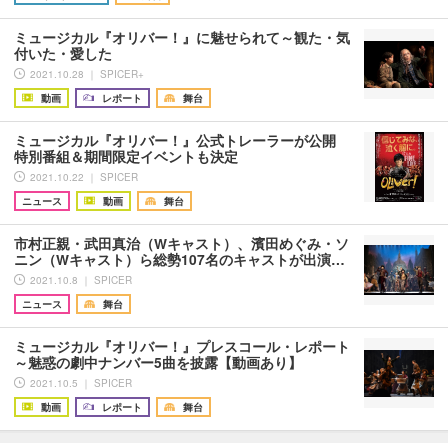
ミュージカル『オリバー！』に魅せられて～観た・気
付いた・愛した
2021.10.28 ｜ SPICER+
動画
レポート
舞台
ミュージカル『オリバー！』公式トレーラーが公開
特別番組＆期間限定イベントも決定
2021.10.22 ｜ SPICER
ニュース
動画
舞台
市村正親・武田真治（Wキャスト）、濱田めぐみ・ソ
ニン（Wキャスト）ら総勢107名のキャストが出演…
2021.10.8 ｜ SPICER
ニュース
舞台
ミュージカル『オリバー！』プレスコール・レポート
～魅惑の劇中ナンバー5曲を披露【動画あり】
2021.10.5 ｜ SPICER
動画
レポート
舞台