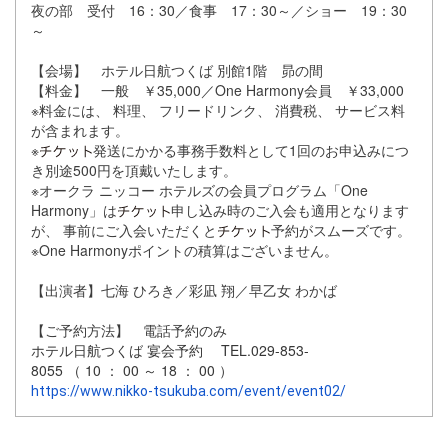
夜の部 受付 16：30／食事 17：30～／ショー 19：30
～
【会場】 ホテル日航つくば 別館1階 昴の間
【料金】 一般 ￥35,000／One Harmony会員 ￥33,000
※料金には、 料理、 フリードリンク、 消費税、 サービス料
が含まれます。
※
発送にかかる事務手数料として1回のお申込みにつ
き別途
500円を頂戴いたします。
※オークラ ニッコー ホテルズの会員プログラム「One
Harmony」
は
申し込み時のご入会も適用となります
が、 事前にご入会いただくと
予約がスムーズです。
※One Harmonyポイントの積算はございません。
【出演者】七海 ひろき／彩凪 翔／早乙女 わかば
【ご予約方法】 電話予約のみ
ホテル日航つくば
宴会予約
TEL.029-853-
8055 （
10
：
00
～
18
：
00
）
https://www.nikko-tsukuba.com/event/event02/