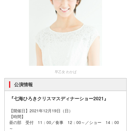
早乙女 わかば
公演情報
『七海ひろきクリスマスディナーショー2021』
【開催日】2021
年
12
月
19
日（日）
【時間】
昼の部 受付 11：00／食事 12：00～／ショー 14：00
～