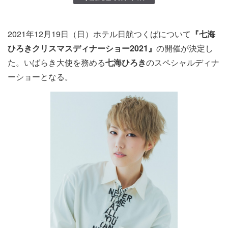
20
21
年
12
月19日（日）ホテル日航つくばについて
『
七海
ひろきクリスマスディナーショー2021』
の開催が決定し
た。いばらき大使を務める
七海ひろき
のスペシャルディナ
ーショーとなる。