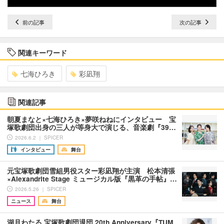
前の記事
次の記事
関連キーワード
七海ひろき
彩凪翔
関連記事
朝夏まなと×七海ひろき×夢咲ねねにインタビュー 宝
塚歌劇団出身の三人が等身大で演じる、音楽劇『39…
2026.6.2 ｜ SPICER
インタビュー
舞台
元宝塚歌劇団雪組男役スター彩凪翔が主演 松本清張
×Alexandrite Stage ミュージカル版『黒革の手帖』…
2026.5.26 ｜ SPICER
ニュース
舞台
湖月わたる 宝塚歌劇団退団 20th Anniversary『TUM