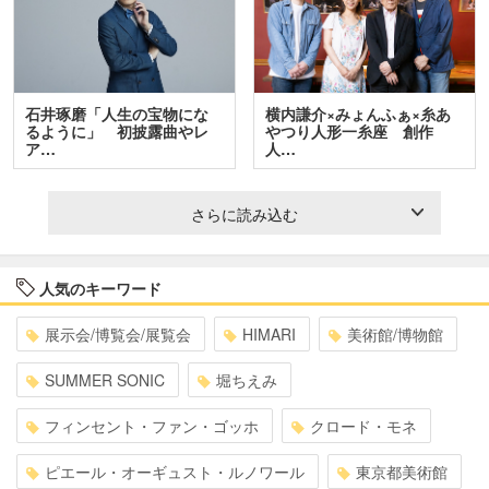
石井琢磨「人生の宝物にな
横内謙介×みょんふぁ×糸あ
るように」 初披露曲やレ
やつり人形一糸座 創作
ア…
人…
さらに読み込む
人気のキーワード
展示会/博覧会/展覧会
HIMARI
美術館/博物館
SUMMER SONIC
堀ちえみ
フィンセント・ファン・ゴッホ
クロード・モネ
ピエール・オーギュスト・ルノワール
東京都美術館