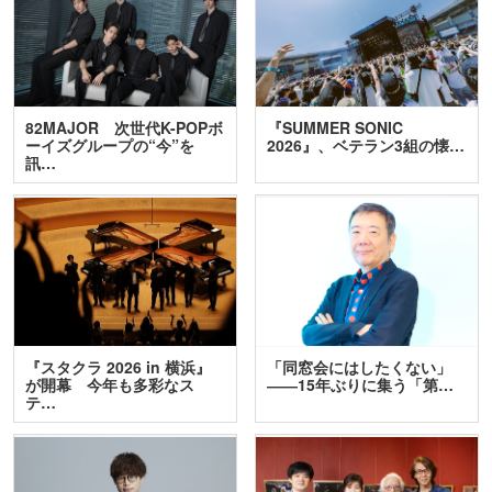
82MAJOR 次世代K-POPボ
『SUMMER SONIC
ーイズグループの“今”を
2026』、ベテラン3組の懐…
訊…
『スタクラ 2026 in 横浜』
「同窓会にはしたくない」
が開幕 今年も多彩なス
――15年ぶりに集う「第…
テ…