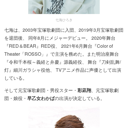
七海ひろき
七海は、
2003年宝塚歌劇団に入団、2019年3月宝塚歌劇団
を退団後、 同年8月にメジャーデビュー。 2020年舞台
『RED＆BEAR』RED役、 2021年6月舞台『Color of
Theater「ROSSO」』で主演を務めた。また明治座舞台
『令和千本桜～義経と弁慶』源義経役、 舞台『刀剣乱舞/
灯』細川ガラシャ役他、 TVアニメ作品に声優として出演
している。
そして元宝塚歌劇団・男役スター・
彩凪翔
、元宝塚歌劇
団・娘役・
早乙女わかば
の出演が決定している。