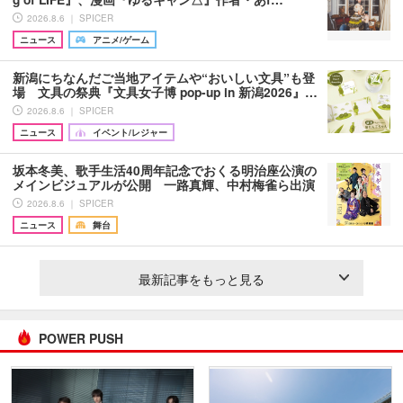
2026.8.6 ｜ SPICER
ニュース
アニメ/ゲーム
新潟にちなんだご当地アイテムや“おいしい文具”も登
場 文具の祭典『文具女子博 pop-up in 新潟2026』…
2026.8.6 ｜ SPICER
ニュース
イベント/レジャー
坂本冬美、歌手生活40周年記念でおくる明治座公演の
メインビジュアルが公開 一路真輝、中村梅雀ら出演
2026.8.6 ｜ SPICER
ニュース
舞台
最新記事をもっと見る
POWER PUSH