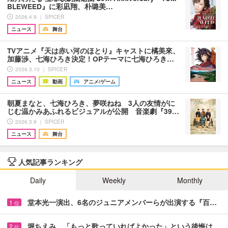
BLEWEED』に彩凪翔、朴璐美…
2026.4.9 ｜ SPICER
ニュース
舞台
TVアニメ『天は赤い河のほとり』キャストに橘美來、
加藤渉、七海ひろき決定！OPテーマに七海ひろき…
2026.3.10 ｜ SPICER
ニュース
動画
アニメ/ゲーム
朝夏まなと、七海ひろき、夢咲ねね 3人の友情がに
じむ温かみあふれるビジュアルが公開 音楽劇『39…
2026.3.9 ｜ SPICER
ニュース
舞台
人気記事ランキング
Daily
Weekly
Monthly
堂本光一演出、6名のジュニアメンバーらが出演する『百…
1
位
堀ちえみ 「もっと歌っていればよかった」という後悔は…
2
位