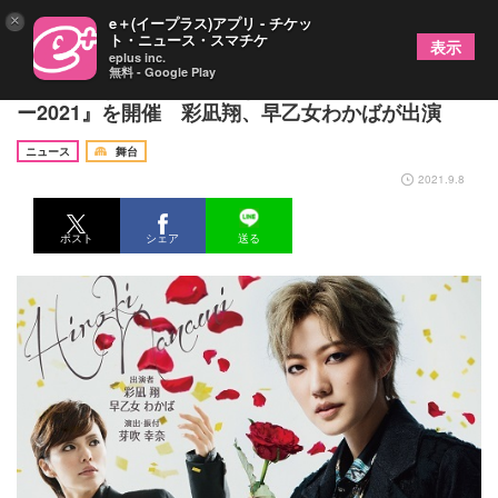
×
e＋(イープラス)アプリ - チケッ
ト・ニュース・スマチケ
表示
eplus inc.
無料 - Google Play
七海ひろき、『七海ひろきクリスマスディナーショ
ー2021』を開催 彩凪翔、早乙女わかばが出演
ニュース
舞台
2021.9.8
ポスト
シェア
送る