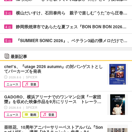
横山だいすけ、石田泰尚ら 親子で楽しむ”うた”から圧巻…
3
位
静岡県焼津市であらたな夏フェス『BON BON BON 2026…
4
位
『SUMMER SONIC 2026』、ベテラン3組の懐メロだけで…
5
位
最新記事
chef’s、『utage 2026 autumn』の対バンゲストとし
てパーカーズを発表
2026.8.6 ｜ SPICER
ニュース
音楽
GADORO、横浜アリーナでのワンマン公演『一家団
欒』を収めた映像作品を9月にリリース トレーラ…
2026.8.6 ｜ SPICER
ニュース
動画
音楽
亜咲花、10周年アニバーサリーベストアルバム『Son
g of LIFE』、漫画『ゆるキャン△』作者・あf…