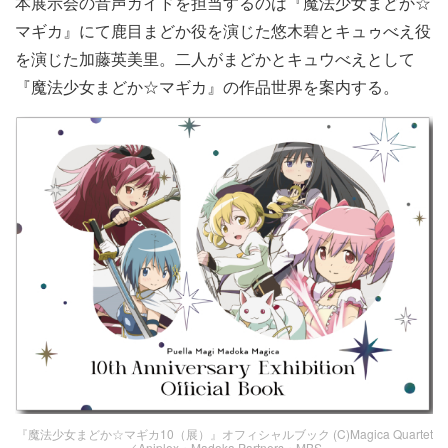
本展示会の音声ガイドを担当するのは『魔法少女まどか☆
マギカ』にて
鹿目まどか役を演じた悠木碧とキュゥべえ役
を演じた加藤英美里。二人がまどかとキュウべえとして
『魔法少女まどか☆マギカ』の作品世界を案内する。
『魔法少女まどか☆マギカ10（展）』オフィシャルブック (C)Magica Quartet
／Aniplex・Madoka Partners・MBS