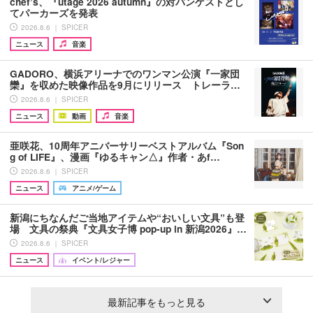
chef’s、『utage 2026 autumn』の対バンゲストとし
てパーカーズを発表
2026.8.6 ｜ SPICER
ニュース
音楽
GADORO、横浜アリーナでのワンマン公演『一家団
欒』を収めた映像作品を9月にリリース トレーラ…
2026.8.6 ｜ SPICER
ニュース
動画
音楽
亜咲花、10周年アニバーサリーベストアルバム『Son
g of LIFE』、漫画『ゆるキャン△』作者・あf…
2026.8.6 ｜ SPICER
ニュース
アニメ/ゲーム
新潟にちなんだご当地アイテムや“おいしい文具”も登
場 文具の祭典『文具女子博 pop-up in 新潟2026』…
2026.8.6 ｜ SPICER
ニュース
イベント/レジャー
最新記事をもっと見る