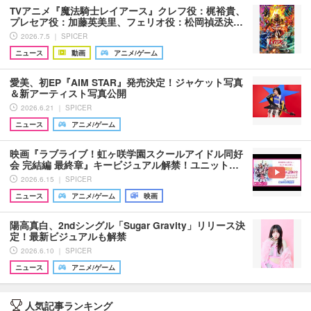
TVアニメ『魔法騎士レイアース』クレフ役：梶裕貴、
プレセア役：加藤英美里、フェリオ役：松岡禎丞決…
2026.7.5 ｜ SPICER
ニュース
動画
アニメ/ゲーム
愛美、初EP『AIM STAR』発売決定！ジャケット写真
＆新アーティスト写真公開
2026.6.21 ｜ SPICER
ニュース
アニメ/ゲーム
映画『ラブライブ！虹ヶ咲学園スクールアイドル同好
会 完結編 最終章』キービジュアル解禁！ユニット…
2026.6.15 ｜ SPICER
ニュース
アニメ/ゲーム
映画
陽高真白、2ndシングル「Sugar Gravity」リリース決
定！最新ビジュアルも解禁
2026.6.10 ｜ SPICER
ニュース
アニメ/ゲーム
人気記事ランキング