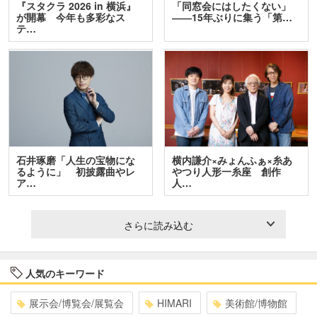
『スタクラ 2026 in 横浜』
「同窓会にはしたくない」
が開幕 今年も多彩なス
――15年ぶりに集う「第…
テ…
石井琢磨「人生の宝物にな
横内謙介×みょんふぁ×糸あ
るように」 初披露曲やレ
やつり人形一糸座 創作
ア…
人…
さらに読み込む
人気のキーワード
展示会/博覧会/展覧会
HIMARI
美術館/博物館