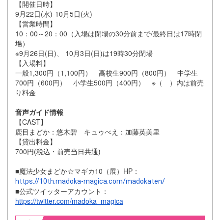
【開催日時】
9月22日(水)-10月5日(火)
【営業時間】
10：00～20：00（入場は閉場の30分前まで/
最終日は17時閉
場）
※9月26日(日)、 10月3日(日)は19時30分閉場
【入場料】
一般1,300円（1,100円）
高校生900円（800円）
中学生
700円（600円）
小学生500円（400円）
※（ ）内は前売
り料金
音声ガイド情報
【CAST】
鹿目まどか：悠木碧 キュゥべえ：加藤英美里
【貸出料金】
700円(税込・前売当日共通)
■魔法少女まどか☆マギカ10（展）HP：
https://10th.madoka-magica.com/madokaten/
■公式ツイッターアカウント：
https://twitter.com/madoka_magica