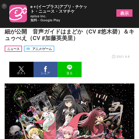
×
e＋(イープラス)アプリ - チケッ
ト・ニュース・スマチケ
表示
eplus inc.
無料 - Google Play
展示会『魔法少女まどか☆マギカ10（展）』展示詳
細が公開 音声ガイドはまどか（CV #悠木碧）＆キ
ュゥべえ（CV #加藤英美里）
ニュース
アニメ/ゲーム
2021.9.8
ポスト
シェア
送る