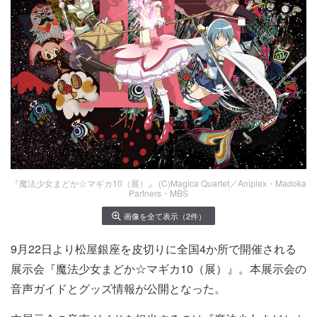
『魔法少女まどか☆マギカ10（展）』 (C)Magica Quartet／Aniplex・Madoka
Partners・MBS
画像を全て表示（2件）
9月22日より松屋銀座を皮切りに全国4か所で開催される
展示会『魔法少女まどか☆マギカ10（展）』。本展示会の
音声ガイドとグッズ情報が公開となった。