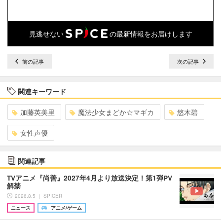
見逃せない
の最新情報をお届けします
前の記事
次の記事
関連キーワード
加藤英美里
魔法少女まどか☆マギカ
悠木碧
女性声優
関連記事
TVアニメ『尚善』2027年4月より放送決定！第1弾PV
解禁
2026.8.5 ｜ SPICER
ニュース
アニメ/ゲーム