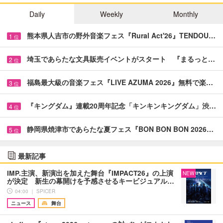
Daily
Weekly
Monthly
熊本県人吉市の野外音楽フェス『Rural Act'26』TENDOU…
1
位
埼玉であらたな文具販売イベントがスタート 『まるっと…
2
位
福島最大級の音楽フェス『LIVE AZUMA 2026』無料で楽…
3
位
『キングダム』連載20周年記念「キンキンキングダム」渋…
4
位
静岡県焼津市であらたな夏フェス『BON BON BON 2026…
5
位
最新記事
IMP.主演、新演出を加えた舞台『IMPACT26』の上演
NEW
が決定 新生の幕開けを予感させるキービジュアル…
04:00 ｜ SPICER
ニュース
舞台