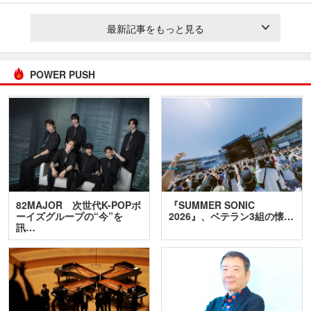
最新記事をもっと見る
POWER PUSH
82MAJOR 次世代K-POPボ
『SUMMER SONIC
ーイズグループの“今”を
2026』、ベテラン3組の懐…
訊…