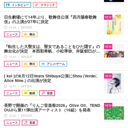
インタビュー
クラシック
日生劇場にて14年ぶり、歌舞伎公演『四月陽春歌舞
NEW
伎』の上演が27年に決定
15:29 ｜ SPICER
ニュース
舞台
『転生した大聖女は、聖女であることをひた隠す』の
NEW
舞台化が決定 本西彩希帆、小松準弥、井阪郁巳が…
13:47 ｜ SPICER
ニュース
舞台
アニメ/ゲーム
[ kei ]の8月12日Veats Shibuya公演にShou (Verde/,
NEW
Alice Nine.) の出演が決定
12:31 ｜ SPICER
ニュース
動画
音楽
長野で開催の『りんご音楽祭2026』Olive Oil、TEND
NEW
OUJIら第11弾出演アーティスト（16組）を発表
12:00 ｜ SPICER
ニュース
音楽