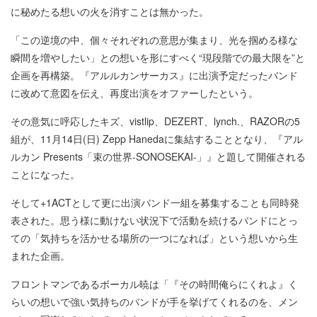
に秘めたる想いの火を消すことは無かった。
「この逆境の中、個々それぞれの意思が集まり、光を掴める様な
瞬間を増やしたい」との想いを形にすべく“現段階での最大限を”と
企画を再構築。『アルルカンサーカス』に出演予定だったバンド
に改めて意図を伝え、再度出演をオファーしたという。
その意気に呼応したキズ、vistlip、DEZERT、lynch.、RAZORの5
組が、11月14日(日) Zepp Hanedaに集結することとなり、『アル
ルカン Presents「束の世界-SONOSEKAI-」』と題して開催される
ことになった。
そして+1ACTとして更に出演バンド一組を募集することも同時発
表された。思う様に動けない状況下で活動を続けるバンドにとっ
ての「気持ちを活かせる場所の一つになれば」という想いから生
まれた企画。
フロントマンであるボーカル暁は「『その時間俺らにくれよ』く
らいの想いで強い気持ちのバンドが手を挙げてくれるのを、メン