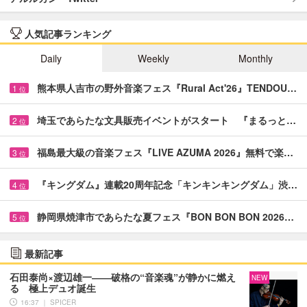
人気記事ランキング
Daily
Weekly
Monthly
熊本県人吉市の野外音楽フェス『Rural Act'26』TENDOU…
1
位
埼玉であらたな文具販売イベントがスタート 『まるっと…
2
位
福島最大級の音楽フェス『LIVE AZUMA 2026』無料で楽…
3
位
『キングダム』連載20周年記念「キンキンキングダム」渋…
4
位
静岡県焼津市であらたな夏フェス『BON BON BON 2026…
5
位
最新記事
石田泰尚×渡辺雄一――破格の“音楽魂”が静かに燃え
NEW
る 極上デュオ誕生
16:37 ｜ SPICER