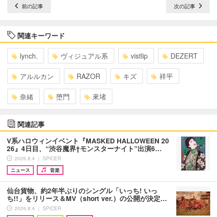
前の記事
次の記事
関連キーワード
lynch.
ヴィジュアル系
vistlip
DEZERT
アルルカン
RAZOR
キズ
祥平
奈緒
堕門
來堵
関連記事
V系ハロウィンイベント『MASKED HALLOWEEN 20
26』4日目、“渋谷魔界†モンスターナイト”出演6…
2026.8.4 ｜ SPICER
ニュース
音楽
仙台貨物、約2年半ぶりのシングル「いっち! いっ
ち!!」をリリース＆MV（short ver.）の公開が決定…
2026.8.4 ｜ SPICER