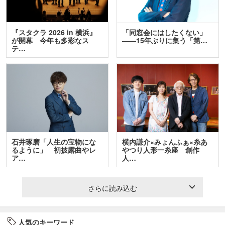
『スタクラ 2026 in 横浜』
「同窓会にはしたくない」
が開幕 今年も多彩なス
――15年ぶりに集う「第…
テ…
石井琢磨「人生の宝物にな
横内謙介×みょんふぁ×糸あ
るように」 初披露曲やレ
やつり人形一糸座 創作
ア…
人…
さらに読み込む
人気のキーワード