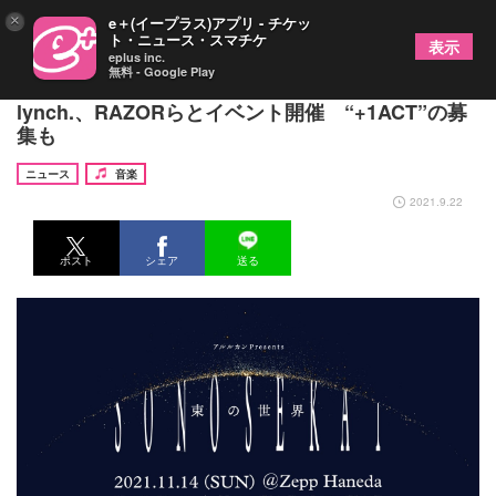
×
e＋(イープラス)アプリ - チケッ
ト・ニュース・スマチケ
表示
eplus inc.
無料 - Google Play
アルルカン、『アルルカンサーカス』内容一新し
lynch.、RAZORらとイベント開催 “+1ACT”の募
集も
ニュース
音楽
2021.9.22
ポスト
シェア
送る