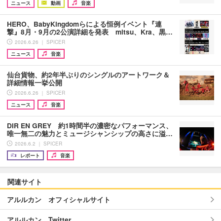
ニュース
動画
音楽
HERO、BabyKingdomらによる恒例イベント『連
撃』8月・9月の2公演詳細を発表 mitsu、Kra、黒…
2026.6.26 ｜ SPICER
ニュース
音楽
仙台貨物、約2年半ぶりのシングルのアートワーク＆
詳細情報一挙公開
2026.6.26 ｜ SPICER
ニュース
音楽
DIR EN GREY 約1時間半の濃密なパフォーマンス、
唯一無二の魅力とミュージシャンシップの高さに溢…
2026.6.2 ｜ SPICER
レポート
音楽
関連サイト
アルルカン オフィシャルサイト
アルルカン Twitter