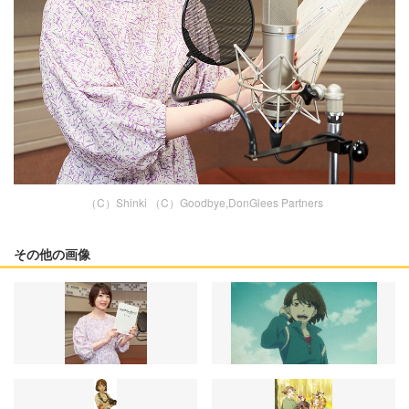
（C）Shinki （C）Goodbye,DonGlees Partners
その他の画像