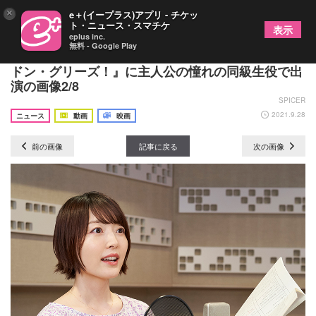
×
e＋(イープラス)アプリ - チケッ
ト・ニュース・スマチケ
表示
eplus inc.
無料 - Google Play
花澤香菜のコメント到着 劇場アニメ『グッバイ、
ドン・グリーズ！』に主人公の憧れの同級生役で出
演の画像2/8
SPICER
2021.9.28
ニュース
動画
映画
前の画像
記事に戻る
次の画像