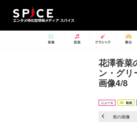
花澤香菜
ン・グリ
画像4/8
ニュース
動画
前の画像