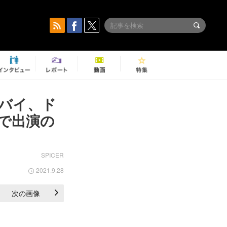
バイ、ド
で出演の
SPICER
2021.9.28
次の画像