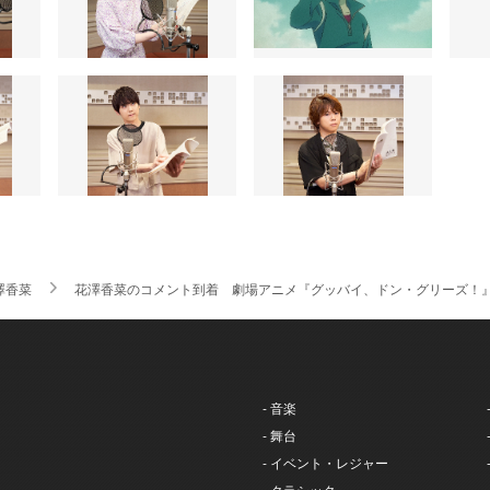
澤香菜
花澤香菜のコメント到着 劇場アニメ『グッバイ、ドン・グリーズ！
- 音楽
- 舞台
- イベント・レジャー
- クラシック