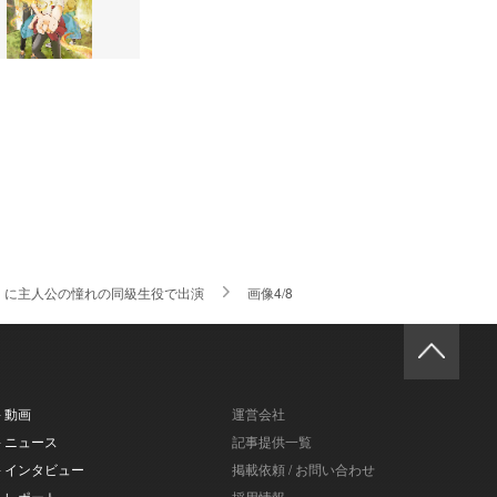
』に主人公の憧れの同級生役で出演
画像4/8
- 動画
運営会社
- ニュース
記事提供一覧
- インタビュー
掲載依頼 / お問い合わせ
- レポート
採用情報