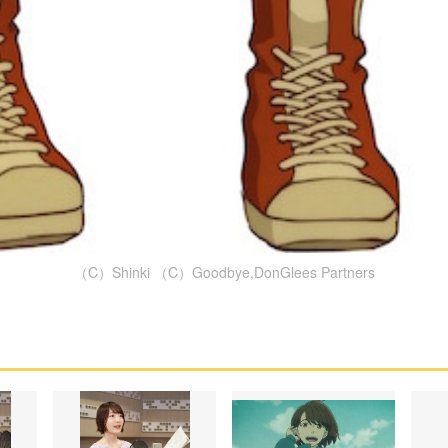
（C）Shinki （C）Goodbye,DonGlees Partners